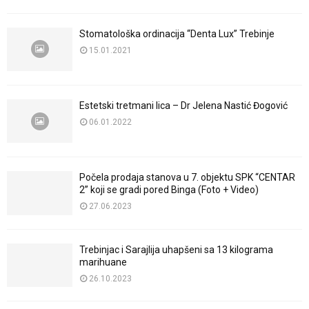
Stomatološka ordinacija “Denta Lux” Trebinje
15.01.2021
Estetski tretmani lica – Dr Jelena Nastić Đogović
06.01.2022
Počela prodaja stanova u 7. objektu SPK “CENTAR
2” koji se gradi pored Binga (Foto + Video)
27.06.2023
Trebinjac i Sarajlija uhapšeni sa 13 kilograma
marihuane
26.10.2023