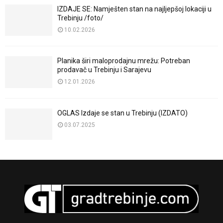
IZDAJE SE: Namješten stan na najljepšoj lokaciji u
Trebinju /foto/
10.02.2026
Planika širi maloprodajnu mrežu: Potreban
prodavač u Trebinju i Sarajevu
12.01.2026
OGLAS Izdaje se stan u Trebinju (IZDATO)
03.07.2025