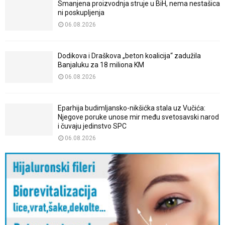
Smanjena proizvodnja struje u BiH, nema nestašica
ni poskupljenja
06.08.2026
Dodikova i Draškova „beton koalicija“ zadužila
Banjaluku za 18 miliona KM
06.08.2026
Eparhija budimljansko-nikšićka stala uz Vučića:
Njegove poruke unose mir među svetosavski narod
i čuvaju jedinstvo SPC
06.08.2026