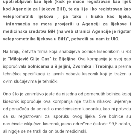
upotrebljavan kao lijek (kisk je inače registrovan kao lijek
kod Agencije za lijekove BiH), te da li je i ko registrovan kao
veleprometnik lijekova , pa tako i kisika kao lijeka,
informacija se mora provjeriti u Agenciji za lijekove i
medicinska sredstva BiH (na web stranici Agencije je rigstar
veleprometnika lijekova u BiH)”, potvrdili su nam iz UIO.
Na kraju, četvrta firma koja snabdijeva bolnice kiseonikom u RS
je
“Milojević Gilje Gas” iz Bijeljine
. Ova kompanija je svoj gas
isporučivala
bolnicama u Bijeljini, Zvorniku i Trebinju
, a prema
tehničkoj specifikaciji iz javnih nabavki kiseonik koji je tražen u
ovim slučajevima je tehnički.
Ono što je zanimljivo jeste da ni jedna od pomenutih bolnica kojoj
kiseonik isporučuje ova kompanija nije tražila nikakvo uvjerenje
od ponuđača da se radi o medicinskom kiseoniku, kao ni potvrdu
da su registrovani za isporuku ovog lijeka. Sve bolnice su
naručivale isključivo kiseonik, jasno određene čistoće 99,5 odsto,
ali nigdje se ne traži da on bude medicinski.