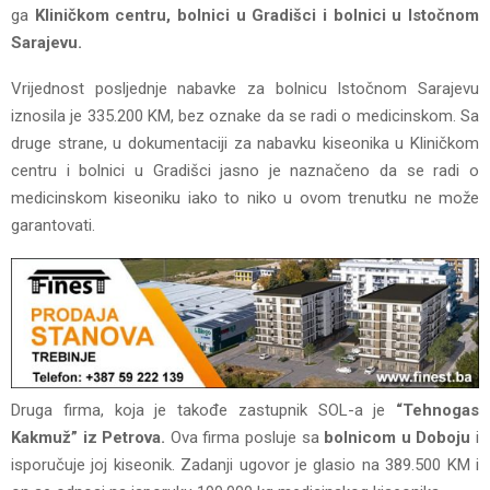
ga
Kliničkom centru, bolnici u Gradišci i bolnici u Istočnom
Sarajevu.
Vrijednost posljednje nabavke za bolnicu Istočnom Sarajevu
iznosila je 335.200 KM, bez oznake da se radi o medicinskom. Sa
druge strane, u dokumentaciji za nabavku kiseonika u Kliničkom
centru i bolnici u Gradišci jasno je naznačeno da se radi o
medicinskom kiseoniku iako to niko u ovom trenutku ne može
garantovati.
Druga firma, koja je takođe zastupnik SOL-a je
“Tehnogas
Kakmuž” iz Petrova.
Ova firma posluje sa
bolnicom u Doboju
i
isporučuje joj kiseonik. Zadanji ugovor je glasio na 389.500 KM i