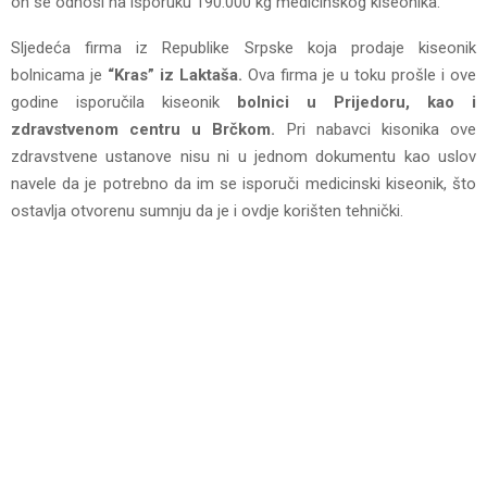
on se odnosi na isporuku 190.000 kg medicinskog kiseonika.
Sljedeća firma iz Republike Srpske koja prodaje kiseonik
bolnicama je
“Kras” iz Laktaša.
Ova firma je u toku prošle i ove
godine isporučila kiseonik
bolnici u Prijedoru, kao i
zdravstvenom centru u Brčkom.
Pri nabavci kisonika ove
zdravstvene ustanove nisu ni u jednom dokumentu kao uslov
navele da je potrebno da im se isporuči medicinski kiseonik, što
ostavlja otvorenu sumnju da je i ovdje korišten tehnički.