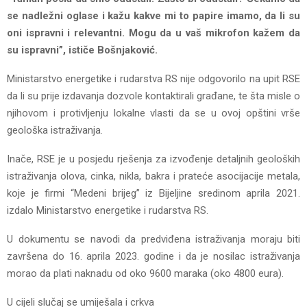
se nadležni oglase i kažu kakve mi to papire imamo, da li su
oni ispravni i relevantni. Mogu da u vaš mikrofon kažem da
su ispravni”, ističe Bošnjaković.
Ministarstvo energetike i rudarstva RS nije odgovorilo na upit RSE
da li su prije izdavanja dozvole kontaktirali građane, te šta misle o
njihovom i protivljenju lokalne vlasti da se u ovoj opštini vrše
geološka istraživanja.
Inače, RSE je u posjedu rješenja za izvođenje detaljnih geoloških
istraživanja olova, cinka, nikla, bakra i prateće asocijacije metala,
koje je firmi “Medeni brijeg” iz Bijeljine sredinom aprila 2021.
izdalo Ministarstvo energetike i rudarstva RS.
U dokumentu se navodi da predviđena istraživanja moraju biti
završena do 16. aprila 2023. godine i da je nosilac istraživanja
morao da plati naknadu od oko 9600 maraka (oko 4800 eura).
U cijeli slučaj se umiješala i crkva