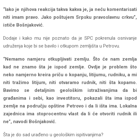
“Iako je njihova reakcija takva kakva je, ja neću komentarisati
niti imam pravo. Jako poštujem Srpsku pravoslavnu crkvu”,
ističe Bošnjaković.
Dodaje i kako mu nije poznato da je SPC pokrenula osnivanje
udruženja koje bi se bavilo i otkupom zemljišta u Petrovu.
“Nemamo namjeru otkupljivati zemlju. Što će nam zemlja
kad ne znamo šta je ispod zemlje. Ovdje je problem što
neko namjerno kreira priču o kopanju, litijumu, rudniku, a mi
niti tražimo litijum, niti otvaramo rudnik, niti šta kopamo.
Bavimo se detaljnim geološkim istraživanjima da bi
građanima i sebi, kao investitoru, pokazali šta ima ispod
zemlje na području opštine Petrovo i da li išta ima. Lokalna
zajednica ima stoprocentnu vlast da li će otvoriti rudnik ili
ne”, navodi Bošnjaković.
Šta je do sad urađeno u geološkim ispitivanjima?