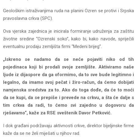
Geološkim istraživanjima ruda na planini Ozren se protivi i Srpska
pravoslavna crkva (SPC).
Ova vjerska zajednica je inicirala formiranje udruženja za zaštitu
životne sredine “Ozrenski soko”, kako bi, kako navode, spriječili
eventualnu prodaju zemljišta firmi “Medeni brijeg”.
„Iskreno se nadamo da se neće pojaviti niko od tih
pojedinaca koji bi prodali svoje zemljište. Aktiviramo naše
ljude iz dijaspore da ga oformimo, da to sve bude legitimno i
legalno, da imamo svoj pečat i žiro-račun, da ćemo dobijati
namjenska sredstva za to. Ako do toga dođe, da će to moći
da se kupi, da se prepiše i prevede na crkvu, a šta će dalje s
tim crkva da radi, to ćemo svi zajedno u dogovoru da
rješavamo“, kaže za RSE sveštenik Davor Petković.
I dok građani podržavaju aktivnosti crkve, direktor bijeljinske firme
kaže da se ne želi miješati u njihov rad.