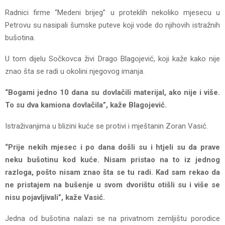
Radnici firme “Medeni brijeg” u proteklih nekoliko mjesecu u
Petrovu su nasipali šumske puteve koji vode do njihovih istražnih
bušotina.
U tom dijelu Sočkovca živi Drago Blagojević, koji kaže kako nije
znao šta se radi u okolini njegovog imanja.
“Bogami jedno 10 dana su dovlačili materijal, ako nije i više.
To su dva kamiona dovlačila”, kaže Blagojević.
Istraživanjima u blizini kuće se protivi i mještanin Zoran Vasić.
“Prije nekih mjesec i po dana došli su i htjeli su da prave
neku bušotinu kod kuće. Nisam pristao na to iz jednog
razloga, pošto nisam znao šta se tu radi. Kad sam rekao da
ne pristajem na bušenje u svom dvorištu otišli su i više se
nisu pojavljivali”, kaže Vasić.
Jedna od bušotina nalazi se na privatnom zemljištu porodice