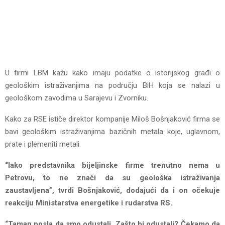
U firmi LBM kažu kako imaju podatke o istorijskog građi o
geološkim istraživanjima na području BiH koja se nalazi u
geološkom zavodima u Sarajevu i Zvorniku.
Kako za RSE ističe direktor kompanije Miloš Bošnjaković firma se
bavi geološkim istraživanjima bazičnih metala koje, uglavnom,
prate i plemeniti metali.
“Iako predstavnika bijeljinske firme trenutno nema u
Petrovu, to ne znači da su geološka istraživanja
zaustavljena”, tvrdi Bošnjaković, dodajući da i on očekuje
reakciju Ministarstva energetike i rudarstva RS.
“Taman posla da smo odustali. Zašto bi odustali? Čekamo da