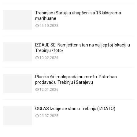
Trebinjac i Sarajlija uhapšeni sa 13 kilograma
marihuane
26.10.2023
IZDAJE SE: Namješten stan na najljepšoj lokaciji u
Trebinju /foto/
10.02.2026
Planika širi maloprodajnu mrežu: Potreban
prodavač u Trebinju i Sarajevu
12.01.2026
OGLAS Izdaje se stan u Trebinju (IZDATO)
03.07.2025