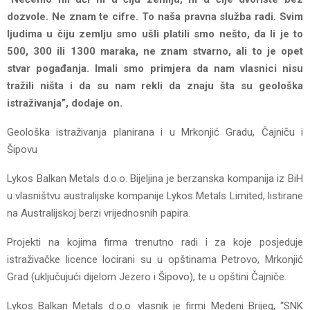
dozvole. Ne znam te cifre. To naša pravna služba radi. Svim
ljudima u čiju zemlju smo ušli platili smo nešto, da li je to
500, 300 ili 1300 maraka, ne znam stvarno, ali to je opet
stvar pogađanja. Imali smo primjera da nam vlasnici nisu
tražili ništa i da su nam rekli da znaju šta su geološka
istraživanja”, dodaje on.
Geološka istraživanja planirana i u Mrkonjić Gradu, Čajniču i
Šipovu
Lykos Balkan Metals d.o.o. Bijeljina je berzanska kompanija iz BiH
u vlasništvu australijske kompanije Lykos Metals Limited, listirane
na Australijskoj berzi vrijednosnih papira.
Projekti na kojima firma trenutno radi i za koje posjeduje
istraživačke licence locirani su u opštinama Petrovo, Mrkonjić
Grad (uključujući dijelom Jezero i Šipovo), te u opštini Čajniče.
Lykos Balkan Metals d.o.o. vlasnik je firmi Medeni Brijeg, “SNK