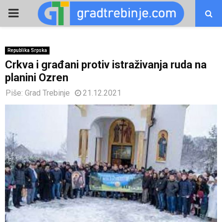
PRIMARY
MENU
Republika Srpska
Crkva i građani protiv istraživanja ruda na
planini Ozren
Piše:
Grad Trebinje
21.12.2021