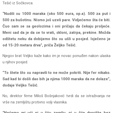
Tešić iz Sočkovca.
“Nudili su 1000 maraka (oko 500 eura, op.a). 500 za put i
500 za bušotinu. Nismo još uzeli pare. Vidjećemo šta će biti.
Čuo sam se sa geolozima i oni pričaju da čekaju proljeće.
Meni sad da je da se to vrati, skloni, zatrpa, prekine. Možda
odštetu neku da dobijemo što su ušli u posjed. Isječeno je
od 15-20 metara drva”, priča Željko Tešić.
Njegov brat Veljko kaže kako im je novac ponuđen nakon ulaska
u njihov posjed.
“To štete što su napravili to ne može pokriti. Nije fer nikako.
Sad kad bi došli dao bih ja njima 1000 maraka da ne dolaze”,
dodaje Veljko Tešić.
No, direktor firme Miloš Bošnjaković tvrdi da se istraživanja ne
vrše na zemljištu protivno volji vlasnika.
“Nećemo mi ući ni u čiju zemlju, ni u čije dvorište bez