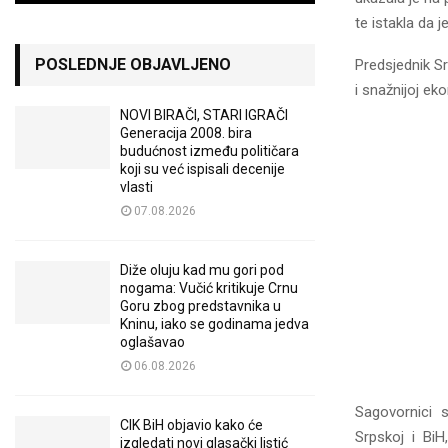
te istakla da 
POSLEDNJE OBJAVLJENO
Predsjednik Sr
i snažnijoj e
NOVI BIRAČI, STARI IGRAČI
Generacija 2008. bira
budućnost između političara
koji su već ispisali decenije
vlasti
07.08.2026
Diže oluju kad mu gori pod
nogama: Vučić kritikuje Crnu
Goru zbog predstavnika u
Kninu, iako se godinama jedva
oglašavao
06.08.2026
Sagovornici s
CIK BiH objavio kako će
Srpskoj i Bi
izgledati novi glasački listić