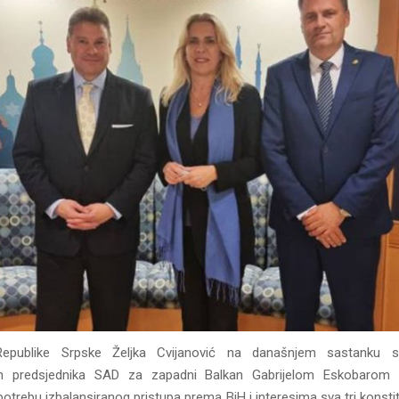
Republike Srpske Željka Cvijanović na današnjem sastanku s
m predsjednika SAD za zapadni Balkan Gabrijelom Eskobarom
potrebu izbalansiranog pristupa prema BiH i interesima sva tri konsti