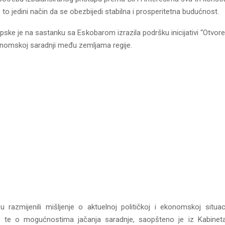
je to jedini način da se obezbijedi stabilna i prosperitetna budućnost.
pske je na sastanku sa Eskobarom izrazila podršku inicijativi “Otvore
konomskoj saradnji među zemljama regije.
u razmijenili mišljenje o aktuelnoj političkoj i ekonomskoj situaci
H, te o mogućnostima jačanja saradnje, saopšteno je iz Kabineta