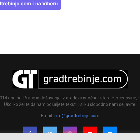
014 godine. Pratimo dešavanja iz gradova istočne i stare Hercegovine, te
Ukoliko želite da nam pošaljete tekst ili sliku slobodno nam se javite.
Email:
info@gradtrebinje.com