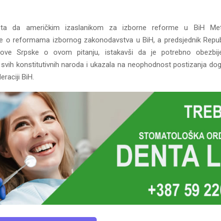
ta da američkim izaslanikom za izborne reforme u BiH Me
e o reformama izbornog zakonodavstva u BiH, a predsjednik Repub
vove Srpske o ovom pitanju, istakavši da je potrebno obezbijed
e svih konstitutivnih naroda i ukazala na neophodnost postizanja d
eraciji BiH.