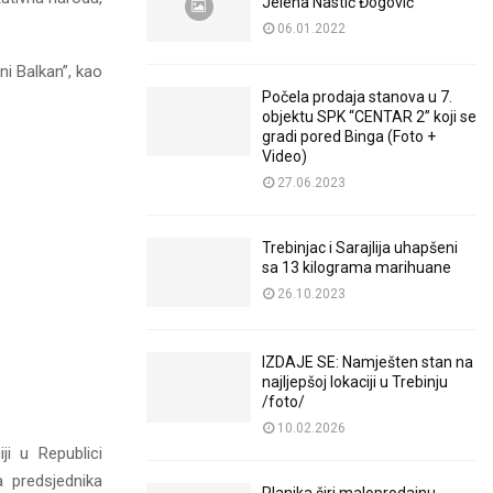
Jelena Nastić Đogović
06.01.2022
ni Balkan”, kao
Počela prodaja stanova u 7.
objektu SPK “CENTAR 2” koji se
gradi pored Binga (Foto +
Video)
27.06.2023
Trebinjac i Sarajlija uhapšeni
sa 13 kilograma marihuane
26.10.2023
IZDAJE SE: Namješten stan na
najljepšoj lokaciji u Trebinju
/foto/
10.02.2026
ji u Republici
 predsjednika