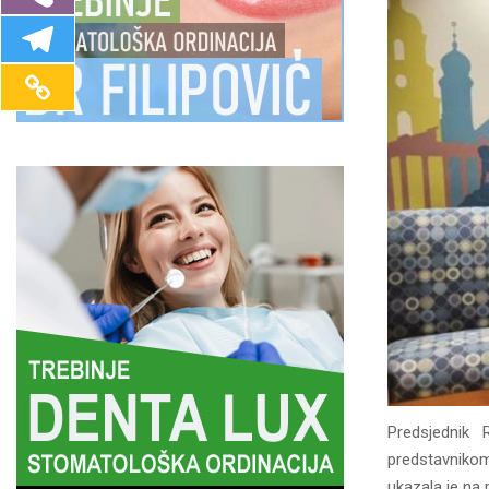
Predsjednik 
predstavniko
ukazala je na 