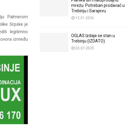
Planika širi maloprodajnu
mrežu: Potreban prodavač u
Trebinju i Sarajevu
tju Palmerom
12.01.2026
like Srpske je
iti legitimno
OGLAS Izdaje se stan u
ogovora između
Trebinju (IZDATO)
03.07.2025