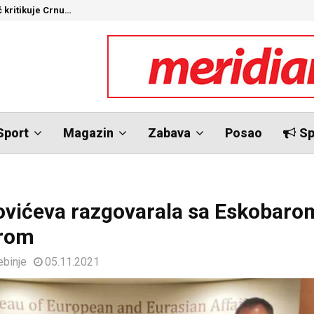
 kritikuje Crnu…
C
Sport
Magazin
Zabava
Posao
Sp
ovićeva razgovarala sa Eskobarom
rom
ebinje
05.11.2021