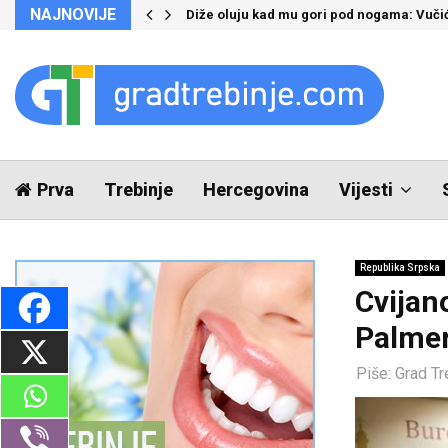
NAJNOVIJE
Diže oluju kad mu gori pod nogama: Vučić
Prva
Trebinje
Hercegovina
Vijesti
Republika Srpska
Cvijan
Palme
Piše:
Grad Tr