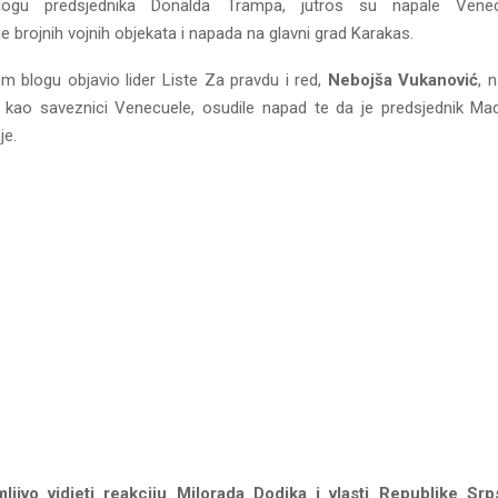
ogu predsjednika Donalda Trampa, jutros su napale Venecue
brojnih vojnih objekata i napada na glavni grad Karakas.
m blogu objavio lider Liste Za pravdu i red,
Nebojša Vukanović
, 
, kao saveznici Venecuele, osudile napad te da je predsjednik Ma
je.
ljivo vidjeti reakciju Milorada Dodika i vlasti Republike Srp