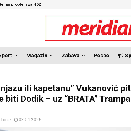
ozbiljan problem za HDZ…
“
Sport
Magazin
Zabava
Posao
Sp
knjazu ili kapetanu” Vukanović pi
e biti Dodik – uz “BRATA” Trampa 
ebinje
03.01.2026