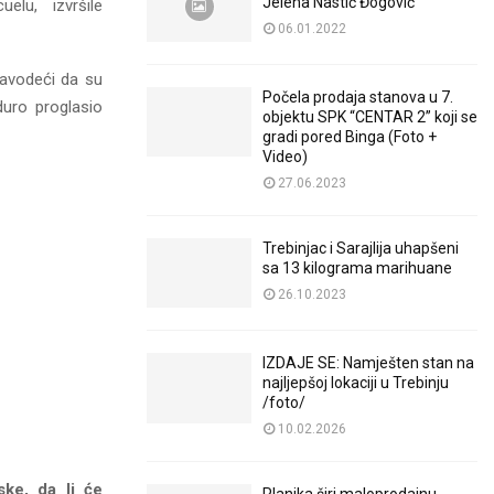
Jelena Nastić Đogović
lu, izvršile
06.01.2022
navodeći da su
Počela prodaja stanova u 7.
duro proglasio
objektu SPK “CENTAR 2” koji se
gradi pored Binga (Foto +
Video)
27.06.2023
Trebinjac i Sarajlija uhapšeni
sa 13 kilograma marihuane
26.10.2023
IZDAJE SE: Namješten stan na
najljepšoj lokaciji u Trebinju
/foto/
10.02.2026
ske, da li će