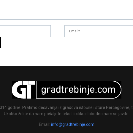
014 godine. Pratimo dešavanja iz gradova istočne i stare Hercegovine, te
Ukoliko želite da nam pošaljete tekst ili sliku slobodno nam se javite.
Email:
info@gradtrebinje.com