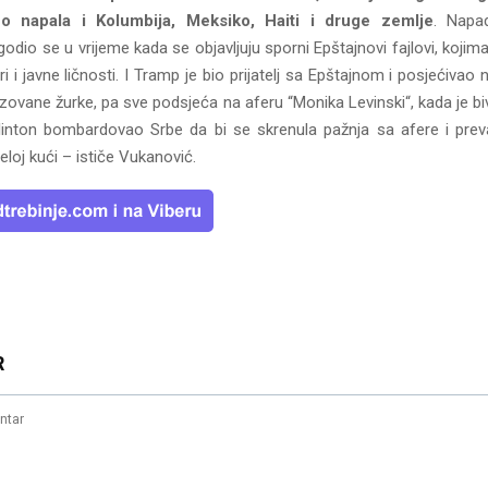
no napala i Kolumbija, Meksiko, Haiti i druge zemlje
. Napa
dio se u vrijeme kada se objavljuju sporni Epštajnovi fajlovi, kojima
ri i javne ličnosti. I Tramp je bio prijatelj sa Epštajnom i posjećivao
zovane žurke, pa sve podsjeća na aferu “Monika Levinski“, kada je bi
linton bombardovao Srbe da bi se skrenula pažnja sa afere i pre
eloj kući – ističe Vukanović.
R