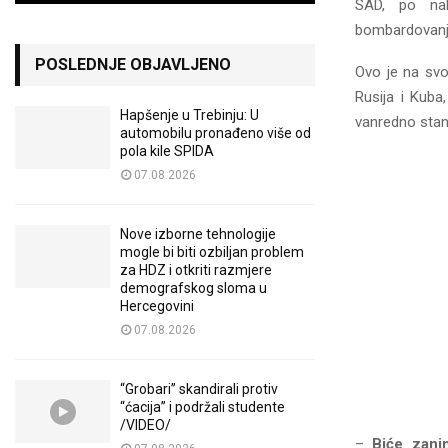
SAD, po nal
bombardovanje 
POSLEDNJE OBJAVLJENO
Ovo je na svo
Rusija i Kuba
Hapšenje u Trebinju: U
vanredno stan
automobilu pronađeno više od
pola kile SPIDA
07.08.2026
Nove izborne tehnologije
mogle bi biti ozbiljan problem
za HDZ i otkriti razmjere
demografskog sloma u
Hercegovini
07.08.2026
“Grobari” skandirali protiv
“ćacija” i podržali studente
/VIDEO/
–
Biće zanim