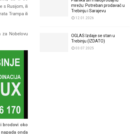
Planika širi maloprodajnu
mrežu: Potreban prodavač u
e s Rusijom, ili
Trebinju i Sarajevu
rata Trampa ili
12.01.2026
pa za Nobelovu
OGLAS Izdaje se stan u
.
Trebinju (IZDATO)
03.07.2025
i brodovi oko
og napada onda