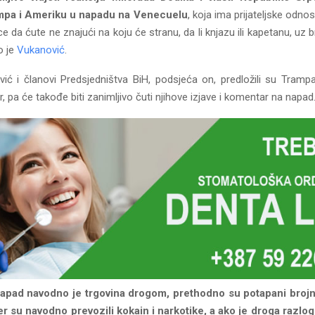
mpa i Ameriku u napadu na Venecuelu
, koja ima prijateljske odnos
e da ćute ne znajući na koju će stranu, da li knjazu ili kapetanu, uz b
o je
Vukanović
.
ović i članovi Predsjedništva BiH, podsjeća on, predložili su Tram
, pa će takođe biti zanimljivo čuti njihove izjave i komentar na napad
apad navodno je trgovina drogom, prethodno su potapani brojn
r su navodno prevozili kokain i narkotike, a ako je droga razl