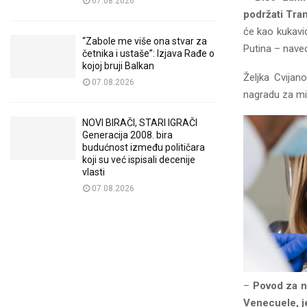
07.08.2026
podržati Tra
će kao kukavic
“Zabole me više ona stvar za
Putina – nave
četnika i ustaše”: Izjava Rađe o
kojoj bruji Balkan
Željka Cvijan
07.08.2026
nagradu za mir
NOVI BIRAČI, STARI IGRAČI
Generacija 2008. bira
budućnost između političara
koji su već ispisali decenije
vlasti
07.08.2026
–
Povod za n
Venecuele, je