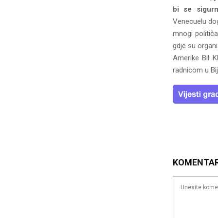
bi se sigur
Venecuelu dogo
mnogi političa
gdje su organi
Amerike Bil K
radnicom u Bij
KOMENTA