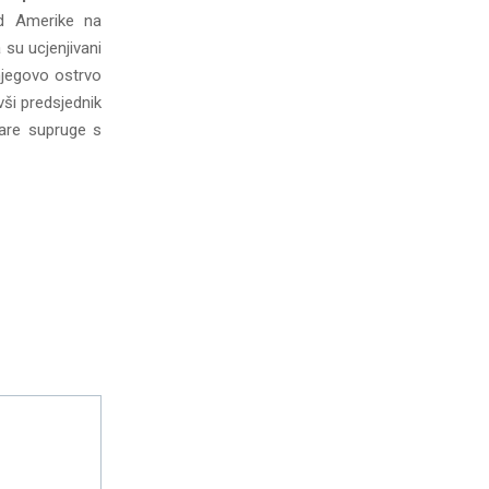
d Amerike na
 su ucjenjivani
 njegovo ostrvo
vši predsjednik
vare supruge s