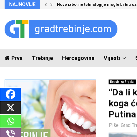
NAJNOVIJE
Nove izborne tehnologije mogle bi biti 
Prva
Trebinje
Hercegovina
Vijesti
Republika Srpska
“Da li 
koga ć
Putina
Piše:
Grad Tr