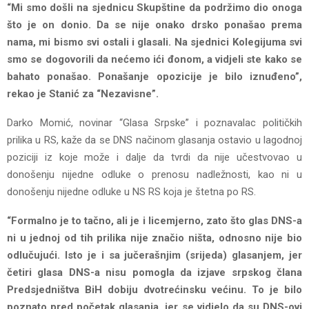
“Mi smo došli na sjednicu Skupštine da podržimo dio onoga
što je on donio. Da se nije onako drsko ponašao prema
nama, mi bismo svi ostali i glasali. Na sjednici Kolegijuma svi
smo se dogovorili da nećemo ići đonom, a vidjeli ste kako se
bahato ponašao. Ponašanje opozicije je bilo iznuđeno”,
rekao je Stanić za “Nezavisne”.
Darko Momić, novinar “Glasa Srpske” i poznavalac političkih
prilika u RS, kaže da se DNS načinom glasanja ostavio u lagodnoj
poziciji iz koje može i dalje da tvrdi da nije učestvovao u
donošenju nijedne odluke o prenosu nadležnosti, kao ni u
donošenju nijedne odluke u NS RS koja je štetna po RS.
“Formalno je to tačno, ali je i licemjerno, zato što glas DNS-a
ni u jednoj od tih prilika nije značio ništa, odnosno nije bio
odlučujući. Isto je i sa jučerašnjim (srijeda) glasanjem, jer
četiri glasa DNS-a nisu pomogla da izjave srpskog člana
Predsjedništva BiH dobiju dvotrećinsku većinu. To je bilo
poznato pred početak glasanja, jer se vidjelo da su DNS-ovi