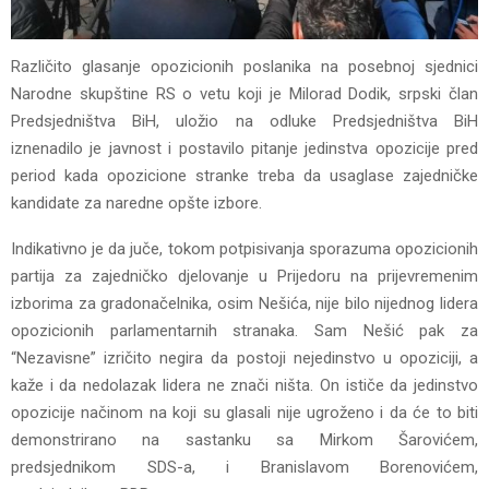
Različito glasanje opozicionih poslanika na posebnoj sjednici
Narodne skupštine RS o vetu koji je Milorad Dodik, srpski član
Predsjedništva BiH, uložio na odluke Predsjedništva BiH
iznenadilo je javnost i postavilo pitanje jedinstva opozicije pred
period kada opozicione stranke treba da usaglase zajedničke
kandidate za naredne opšte izbore.
Indikativno je da juče, tokom potpisivanja sporazuma opozicionih
partija za zajedničko djelovanje u Prijedoru na prijevremenim
izborima za gradonačelnika, osim Nešića, nije bilo nijednog lidera
opozicionih parlamentarnih stranaka. Sam Nešić pak za
“Nezavisne” izričito negira da postoji nejedinstvo u opoziciji, a
kaže i da nedolazak lidera ne znači ništa. On ističe da jedinstvo
opozicije načinom na koji su glasali nije ugroženo i da će to biti
demonstrirano na sastanku sa Mirkom Šarovićem,
predsjednikom SDS-a, i Branislavom Borenovićem,