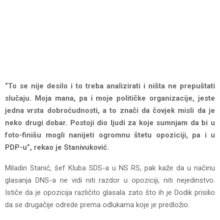
“To se nije desilo i to treba analizirati i ništa ne prepuštati
slučaju. Moja mana, pa i moje političke organizacije, jeste
jedna vrsta dobroćudnosti, a to znači da čovjek misli da je
neko drugi dobar. Postoji dio ljudi za koje sumnjam da bi u
foto-finišu mogli nanijeti ogromnu štetu opoziciji, pa i u
PDP-u”, rekao je Stanivuković.
Miladin Stanić, šef Kluba SDS-a u NS RS, pak kaže da u načinu
glasanja DNS-a ne vidi niti razdor u opoziciji, niti nejedinstvo.
Ističe da je opozicija različito glasala zato što ih je Dodik prisilio
da se drugačije odrede prema odlukama koje je predložio.