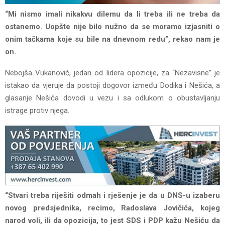
“Mi nismo imali nikakvu dilemu da li treba ili ne treba da
ostanemo. Uopšte nije bilo nužno da se moramo izjasniti o
onim tačkama koje su bile na dnevnom redu”, rekao nam je
on.
Nebojša Vukanović, jedan od lidera opozicije, za “Nezavisne” je
istakao da vjeruje da postoji dogovor između Dodika i Nešića, a
glasanje Nešića dovodi u vezu i sa odlukom o obustavljanju
istrage protiv njega.
“Stvari treba riješiti odmah i rješenje je da u DNS-u izaberu
novog predsjednika, recimo, Radoslava Jovičića, kojeg
narod voli, ili da opozicija, to jest SDS i PDP kažu Nešiću da