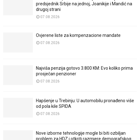
predsjednik Srbije na jednoj, Joanikije i Mandić na
drugoj strani
07.08.2026
Ovjerene liste za kompenzacione mandate
07.08.2026
Najviša penzija gotovo 3.800 KM: Evo koliko prima
prosječan penzioner
07.08.2026
Hapšenje u Trebinju: U automobilu pronađeno više
od pola kile SPIDA
07.08.2026
Nove izborne tehnologije mogle bi biti ozbiljan
problem za HDZ i otkriti razmjere demografskog