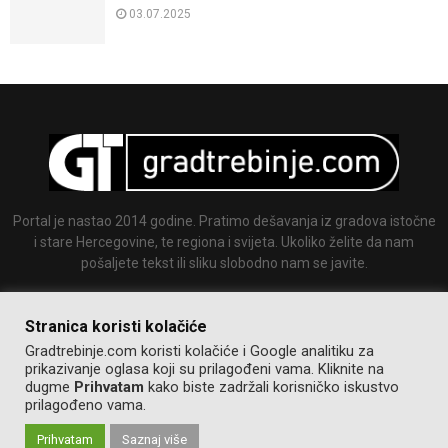
03.07.2025
Portal je nastao 2014 godine. Pratimo dešavanja iz gradova istočne
i stare Hercegovine, te regiona i svijeta. Ukoliko želite da nam
pošaljete tekst ili sliku slobodno nam se javite.
Email:
info@gradtrebinje.com
Stranica koristi kolačiće
Gradtrebinje.com koristi kolačiće i Google analitiku za
prikazivanje oglasa koji su prilagođeni vama. Kliknite na
dugme
Prihvatam
kako biste zadržali korisničko iskustvo
prilagođeno vama.
Prihvatam
Saznaj više