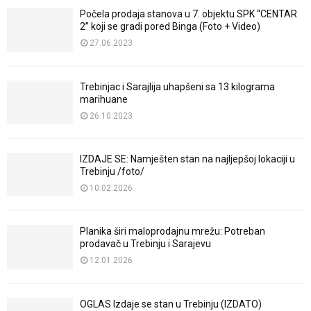
Počela prodaja stanova u 7. objektu SPK “CENTAR
2” koji se gradi pored Binga (Foto + Video)
27.06.2023
Trebinjac i Sarajlija uhapšeni sa 13 kilograma
marihuane
26.10.2023
IZDAJE SE: Namješten stan na najljepšoj lokaciji u
Trebinju /foto/
10.02.2026
Planika širi maloprodajnu mrežu: Potreban
prodavač u Trebinju i Sarajevu
12.01.2026
OGLAS Izdaje se stan u Trebinju (IZDATO)