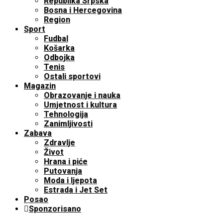
Republika Srpska
Bosna i Hercegovina
Region
Sport
Fudbal
Košarka
Odbojka
Tenis
Ostali sportovi
Magazin
Obrazovanje i nauka
Umjetnost i kultura
Tehnologija
Zanimljivosti
Zabava
Zdravlje
Život
Hrana i piće
Putovanja
Moda i ljepota
Estrada i Jet Set
Posao
Sponzorisano