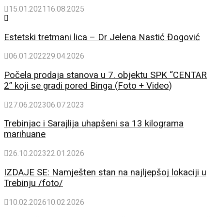
15.01.2021
16.08.2025
Estetski tretmani lica – Dr Jelena Nastić Đogović
06.01.2022
29.04.2026
Počela prodaja stanova u 7. objektu SPK “CENTAR
2” koji se gradi pored Binga (Foto + Video)
27.06.2023
06.07.2023
Trebinjac i Sarajlija uhapšeni sa 13 kilograma
marihuane
26.10.2023
22.01.2026
IZDAJE SE: Namješten stan na najljepšoj lokaciji u
Trebinju /foto/
10.02.2026
10.02.2026