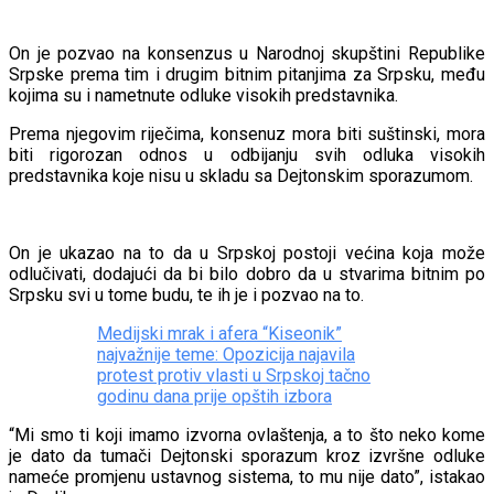
On je pozvao na konsenzus u Narodnoj skupštini Republike
Srpske prema tim i drugim bitnim pitanjima za Srpsku, među
kojima su i nametnute odluke visokih predstavnika.
Prema njegovim riječima, konsenuz mora biti suštinski, mora
biti rigorozan odnos u odbijanju svih odluka visokih
predstavnika koje nisu u skladu sa Dejtonskim sporazumom.
On je ukazao na to da u Srpskoj postoji većina koja može
odlučivati, dodajući da bi bilo dobro da u stvarima bitnim po
Srpsku svi u tome budu, te ih je i pozvao na to.
Medijski mrak i afera “Kiseonik”
najvažnije teme: Opozicija najavila
protest protiv vlasti u Srpskoj tačno
godinu dana prije opštih izbora
“Mi smo ti koji imamo izvorna ovlaštenja, a to što neko kome
je dato da tumači Dejtonski sporazum kroz izvršne odluke
nameće promjenu ustavnog sistema, to mu nije dato”, istakao