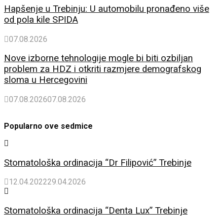
Hapšenje u Trebinju: U automobilu pronađeno više
od pola kile SPIDA
07.08.2026
Nove izborne tehnologije mogle bi biti ozbiljan
problem za HDZ i otkriti razmjere demografskog
sloma u Hercegovini
07.08.2026
07.08.2026
Popularno ove sedmice
Stomatološka ordinacija “Dr Filipović” Trebinje
12.04.2022
29.04.2026
Stomatološka ordinacija “Denta Lux” Trebinje