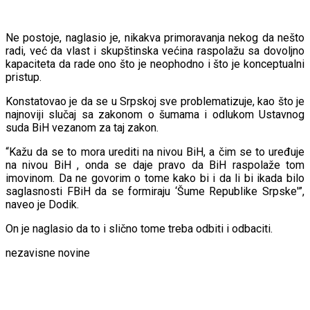
Ne postoje, naglasio je, nikakva primoravanja nekog da nešto
radi, već da vlast i skupštinska većina raspolažu sa dovoljno
kapaciteta da rade ono što je neophodno i što je konceptualni
pristup.
Konstatovao je da se u Srpskoj sve problematizuje, kao što je
najnoviji slučaj sa zakonom o šumama i odlukom Ustavnog
suda BiH vezanom za taj zakon.
“Kažu da se to mora urediti na nivou BiH, a čim se to uređuje
na nivou BiH , onda se daje pravo da BiH raspolaže tom
imovinom. Da ne govorim o tome kako bi i da li bi ikada bilo
saglasnosti FBiH da se formiraju ‘Šume Republike Srpske'”,
naveo je Dodik.
On je naglasio da to i slično tome treba odbiti i odbaciti.
nezavisne novine