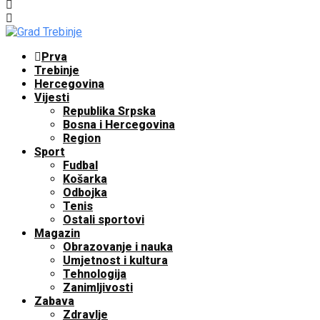
Prva
Trebinje
Hercegovina
Vijesti
Republika Srpska
Bosna i Hercegovina
Region
Sport
Fudbal
Košarka
Odbojka
Tenis
Ostali sportovi
Magazin
Obrazovanje i nauka
Umjetnost i kultura
Tehnologija
Zanimljivosti
Zabava
Zdravlje