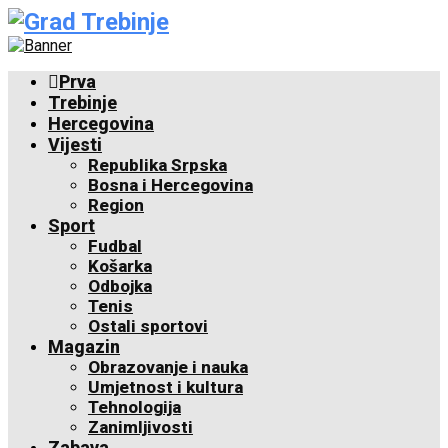
Prva
Trebinje
Hercegovina
Vijesti
Republika Srpska
Bosna i Hercegovina
Region
Sport
Fudbal
Košarka
Odbojka
Tenis
Ostali sportovi
Magazin
Obrazovanje i nauka
Umjetnost i kultura
Tehnologija
Zanimljivosti
Zabava