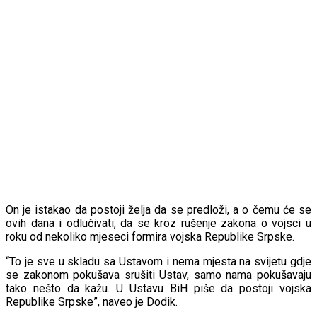
On je istakao da postoji želja da se predloži, a o čemu će se
ovih dana i odlučivati, da se kroz rušenje zakona o vojsci u
roku od nekoliko mjeseci formira vojska Republike Srpske.
“To je sve u skladu sa Ustavom i nema mjesta na svijetu gdje
se zakonom pokušava srušiti Ustav, samo nama pokušavaju
tako nešto da kažu. U Ustavu BiH piše da postoji vojska
Republike Srpske”, naveo je Dodik.