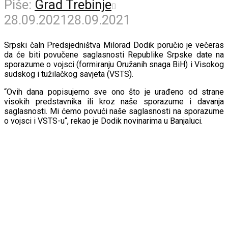
Piše:
Grad Trebinje
28.09.2021
28.09.2021
Srpski čaln Predsjedništva Milorad Dodik poručio je večeras
da će biti povučene saglasnosti Republike Srpske date na
sporazume o vojsci (formiranju Oružanih snaga BiH) i Visokog
sudskog i tužilačkog savjeta (VSTS).
“Ovih dana popisujemo sve ono što je urađeno od strane
visokih predstavnika ili kroz naše sporazume i davanja
saglasnosti. Mi ćemo povući naše saglasnosti na sporazume
o vojsci i VSTS-u“, rekao je Dodik novinarima u Banjaluci.