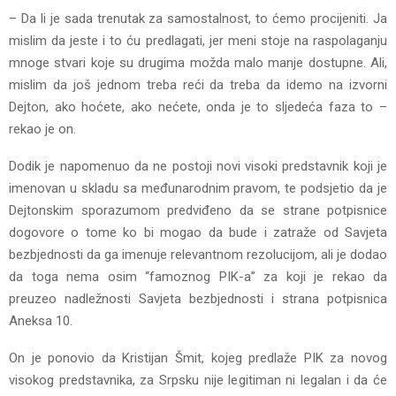
– Da li je sada trenutak za samostalnost, to ćemo procijeniti. Јa
mislim da jeste i to ću predlagati, jer meni stoje na raspolaganju
mnoge stvari koje su drugima možda malo manje dostupne. Ali,
mislim da još jednom treba reći da treba da idemo na izvorni
Dejton, ako hoćete, ako nećete, onda je to sljedeća faza to –
rekao je on.
Dodik je napomenuo da ne postoji novi visoki predstavnik koji je
imenovan u skladu sa međunarodnim pravom, te podsjetio da je
Dejtonskim sporazumom predviđeno da se strane potpisnice
dogovore o tome ko bi mogao da bude i zatraže od Savjeta
bezbjednosti da ga imenuje relevantnom rezolucijom, ali je dodao
da toga nema osim “famoznog PIK-a” za koji je rekao da
preuzeo nadležnosti Savjeta bezbjednosti i strana potpisnica
Aneksa 10.
On je ponovio da Kristijan Šmit, kojeg predlaže PIK za novog
visokog predstavnika, za Srpsku nije legitiman ni legalan i da će