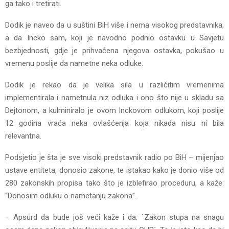
ga tako i tretirati.
Dodik je naveo da u suštini BiH više i nema visokog predstavnika,
a da Incko sam, koji je navodno podnio ostavku u Savjetu
bezbjednosti, gdje je prihvaćena njegova ostavka, pokušao u
vremenu poslije da nametne neka odluke.
Dodik je rekao da je velika sila u različitim vremenima
implementirala i nametnula niz odluka i ono što nije u skladu sa
Dejtonom, a kulminiralo je ovom Inckovom odlukom, koji poslije
12 godina vraća neka ovlašćenja koja nikada nisu ni bila
relevantna.
Podsjetio je šta je sve visoki predstavnik radio po BiH – mijenjao
ustave entiteta, donosio zakone, te istakao kako je donio više od
280 zakonskih propisa tako što je izblefirao proceduru, a kaže:
“Donosim odluku o nametanju zakona”.
– Apsurd da bude još veći kaže i da: `Zakon stupa na snagu