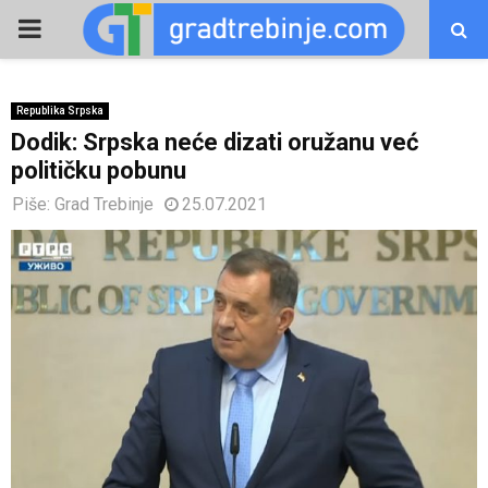
PRIMARY
MENU
Republika Srpska
Dodik: Srpska neće dizati oružanu već
političku pobunu
Piše:
Grad Trebinje
25.07.2021