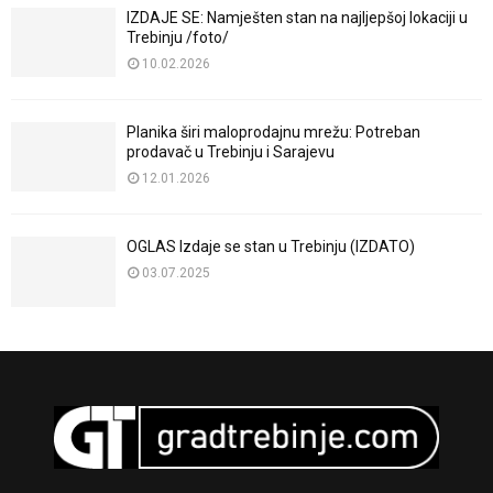
IZDAJE SE: Namješten stan na najljepšoj lokaciji u
Trebinju /foto/
10.02.2026
Planika širi maloprodajnu mrežu: Potreban
prodavač u Trebinju i Sarajevu
12.01.2026
OGLAS Izdaje se stan u Trebinju (IZDATO)
03.07.2025