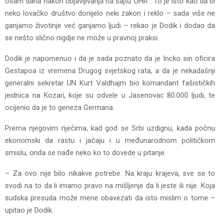
osam dana nakon objavljivanja na sajtu OHR`. To je isto kao da bi
neko lovačko društvo donijelo neki zakon i reklo – sada više ne
ganjamo životinje već ganjamo ljudi – rekao je Dodik i dodao da
se nešto slično nigdje ne može u pravnoj praksi.
Dodik je napomenuo i da je sada poznato da je Incko sin oficira
Gestapoa iz vremena Drugog svjetskog rata, a da je nekadašnji
generalni sekretar UN Kurt Valdhajm bio komandant fašističkih
jeidnica na Kozari, koje su odvele u Јasenovac 80.000 ljudi, te
ocijenio da je to geneza Germana.
Prema njegovim riječima, kad god se Srbi uzdignu, kada počnu
ekonomski da rastu i jačaju i u međunarodnom političkom
smislu, onda se nađe neko ko to dovede u pitanje.
– Za ovo nije bilo nikakve potrebe. Na kraju krajeva, sve se to
svodi na to da li imamo pravo na mišljenje da li jeste ili nije. Koja
sudska presuda može mene obavezati da isto mislim o tome –
upitao je Dodik.