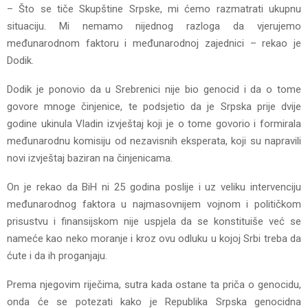
– Što se tiče Skupštine Srpske, mi ćemo razmatrati ukupnu
situaciju. Mi nemamo nijednog razloga da vjerujemo
međunarodnom faktoru i međunarodnoj zajednici – rekao je
Dodik.
Dodik je ponovio da u Srebrenici nije bio genocid i da o tome
govore mnoge činjenice, te podsjetio da je Srpska prije dvije
godine ukinula Vladin izvještaj koji je o tome govorio i formirala
međunarodnu komisiju od nezavisnih eksperata, koji su napravili
novi izvještaj baziran na činjenicama.
On je rekao da BiH ni 25 godina poslije i uz veliku intervenciju
međunarodnog faktora u najmasovnijem vojnom i političkom
prisustvu i finansijskom nije uspjela da se konstituiše već se
nameće kao neko moranje i kroz ovu odluku u kojoj Srbi treba da
ćute i da ih proganjaju.
Prema njegovim riječima, sutra kada ostane ta priča o genocidu,
onda će se potezati kako je Republika Srpska genocidna