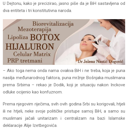
U Dejtonu, kako je precizirao, jasno piše da je BiH sastavljena od
dva entiteta i tri konstitutivna naroda.
– Ako toga nema onda nama ovakva BiH i ne treba, koja je puna
nasilja međunarodnog faktora, puna mržnje Bošnjaka muslimana
prema Srbima – rekao je Dodik, koji je situaciju nakon Inckove
odluke ocijenio kao konfuznom.
Prema njegovim riječima, svih ovih godina Srbi su korigovali, htjeli
ili ne htjeli, neke svoje političke pristupe samoj BiH, a samo su
muslimani jačali unitarizam i centralizam na bazi Islamske
deklaracije Alije Izetbegovića.