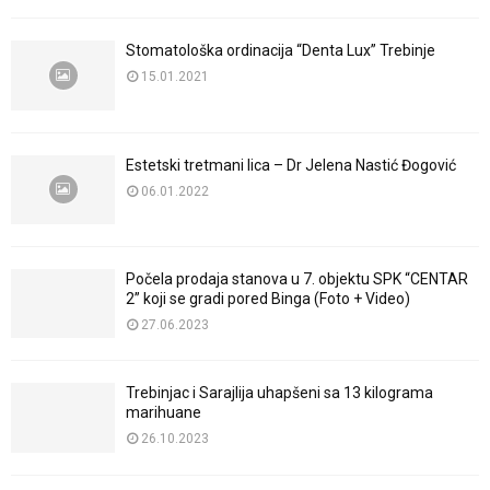
Stomatološka ordinacija “Denta Lux” Trebinje
15.01.2021
Estetski tretmani lica – Dr Jelena Nastić Đogović
06.01.2022
Počela prodaja stanova u 7. objektu SPK “CENTAR
2” koji se gradi pored Binga (Foto + Video)
27.06.2023
Trebinjac i Sarajlija uhapšeni sa 13 kilograma
marihuane
26.10.2023