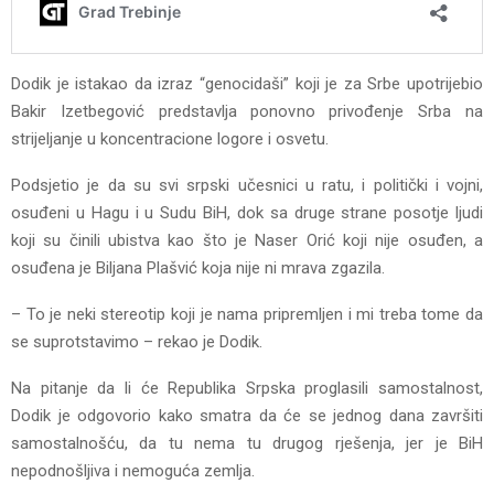
Dodik je istakao da izraz “genocidaši” koji je za Srbe upotrijebio
Bakir Izetbegović predstavlja ponovno privođenje Srba na
strijeljanje u koncentracione logore i osvetu.
Podsjetio je da su svi srpski učesnici u ratu, i politički i vojni,
osuđeni u Hagu i u Sudu BiH, dok sa druge strane posotje ljudi
koji su činili ubistva kao što je Naser Orić koji nije osuđen, a
osuđena je Biljana Plašvić koja nije ni mrava zgazila.
– To je neki stereotip koji je nama pripremljen i mi treba tome da
se suprotstavimo – rekao je Dodik.
Na pitanje da li će Republika Srpska proglasili samostalnost,
Dodik je odgovorio kako smatra da će se jednog dana završiti
samostalnošću, da tu nema tu drugog rješenja, jer je BiH
nepodnošljiva i nemoguća zemlja.