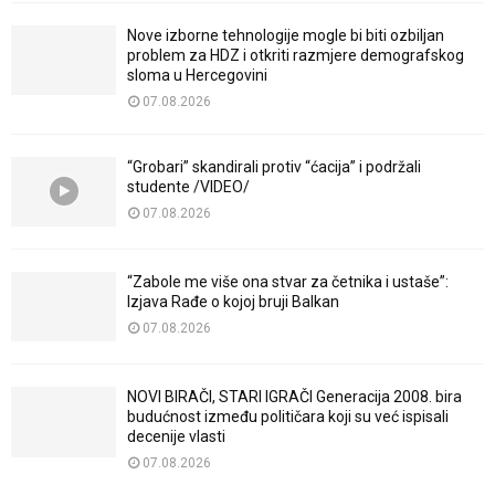
Nove izborne tehnologije mogle bi biti ozbiljan
problem za HDZ i otkriti razmjere demografskog
sloma u Hercegovini
07.08.2026
“Grobari” skandirali protiv “ćacija” i podržali
studente /VIDEO/
07.08.2026
“Zabole me više ona stvar za četnika i ustaše”:
Izjava Rađe o kojoj bruji Balkan
07.08.2026
NOVI BIRAČI, STARI IGRAČI Generacija 2008. bira
budućnost između političara koji su već ispisali
decenije vlasti
07.08.2026