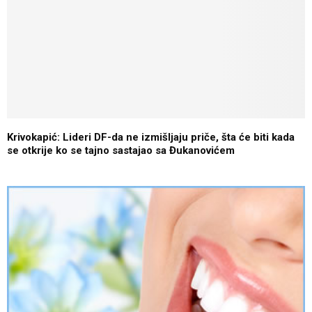
Krivokapić: Lideri DF-da ne izmišljaju priče, šta će biti kada
se otkrije ko se tajno sastajao sa Đukanovićem