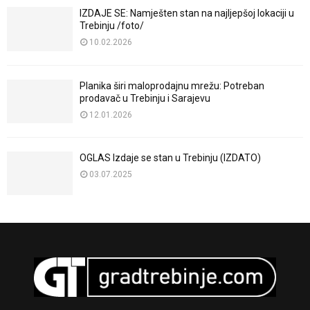
IZDAJE SE: Namješten stan na najljepšoj lokaciji u
Trebinju /foto/
10.02.2026
Planika širi maloprodajnu mrežu: Potreban
prodavač u Trebinju i Sarajevu
12.01.2026
OGLAS Izdaje se stan u Trebinju (IZDATO)
03.07.2025