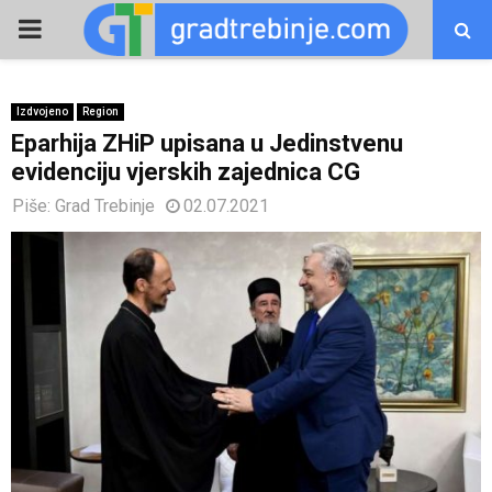
PRIMARY
MENU
Izdvojeno
Region
Eparhija ZHiP upisana u Jеdinstvеnu
еvidеnciju vjеrskih zajеdnica CG
Piše:
Grad Trebinje
02.07.2021