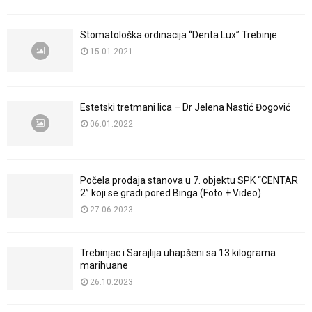
Stomatološka ordinacija “Denta Lux” Trebinje
15.01.2021
Estetski tretmani lica – Dr Jelena Nastić Đogović
06.01.2022
Počela prodaja stanova u 7. objektu SPK “CENTAR
2” koji se gradi pored Binga (Foto + Video)
27.06.2023
Trebinjac i Sarajlija uhapšeni sa 13 kilograma
marihuane
26.10.2023