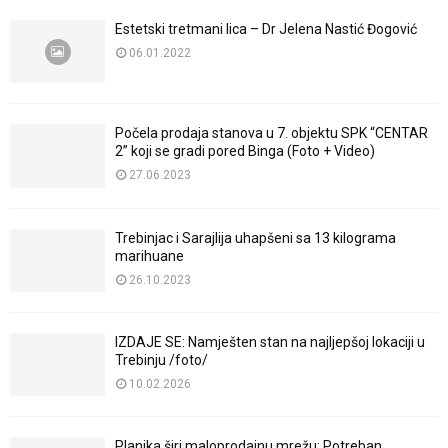
Estetski tretmani lica – Dr Jelena Nastić Đogović
06.01.2022
Počela prodaja stanova u 7. objektu SPK “CENTAR
2” koji se gradi pored Binga (Foto + Video)
27.06.2023
Trebinjac i Sarajlija uhapšeni sa 13 kilograma
marihuane
26.10.2023
IZDAJE SE: Namješten stan na najljepšoj lokaciji u
Trebinju /foto/
10.02.2026
Planika širi maloprodajnu mrežu: Potreban