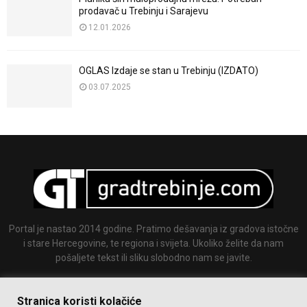
prodavač u Trebinju i Sarajevu
12.01.2026
OGLAS Izdaje se stan u Trebinju (IZDATO)
03.07.2025
Portal je nastao 2014 godine. Pratimo dešavanja iz gradova istočne
i stare Hercegovine, te regiona i svijeta. Ukoliko želite da nam
pošaljete tekst ili sliku slobodno nam se javite.
Email:
info@gradtrebinje.com
Stranica koristi kolačiće