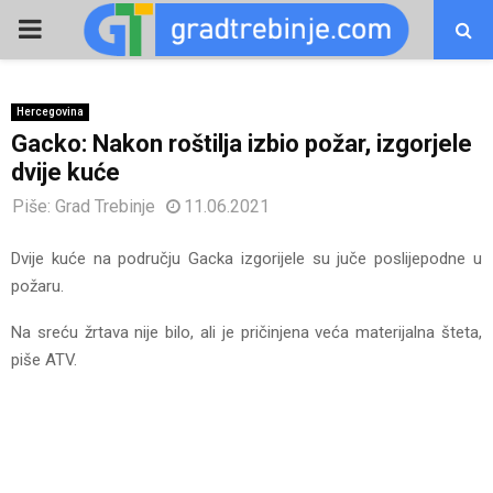
PRIMARY
MENU
Hercegovina
Gacko: Nakon roštilja izbio požar, izgorjele
dvije kuće
Piše:
Grad Trebinje
11.06.2021
Dvije kuće na području Gacka izgorijele su juče poslijepodne u
požaru.
Na sreću žrtava nije bilo, ali je pričinjena veća materijalna šteta,
piše ATV.