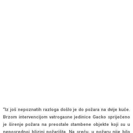
“Iz još nepoznatih razloga došlo je do požara na dvije kuće.
Brzom intervencijom vatrogasne jedinice Gacko spriječeno
je širenje požara na preostale stambene objekte koji su u
neposrednoj blizini požarišta. Na sreću, u požaru nije bilo