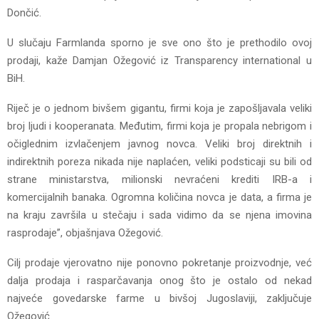
Dončić.
U slučaju Farmlanda sporno je sve ono što je prethodilo ovoj
prodaji, kaže Damjan Ožegović iz Transparency international u
BiH.
Riječ je o jednom bivšem gigantu, firmi koja je zapošljavala veliki
broj ljudi i kooperanata. Međutim, firmi koja je propala nebrigom i
očiglednim izvlačenjem javnog novca. Veliki broj direktnih i
indirektnih poreza nikada nije naplaćen, veliki podsticaji su bili od
strane ministarstva, milionski nevraćeni krediti IRB-a i
komercijalnih banaka. Ogromna količina novca je data, a firma je
na kraju završila u stečaju i sada vidimo da se njena imovina
rasprodaje”, objašnjava Ožegović.
Cilj prodaje vjerovatno nije ponovno pokretanje proizvodnje, već
dalja prodaja i rasparčavanja onog što je ostalo od nekad
najveće govedarske farme u bivšoj Jugoslaviji, zaključuje
Ožegović.