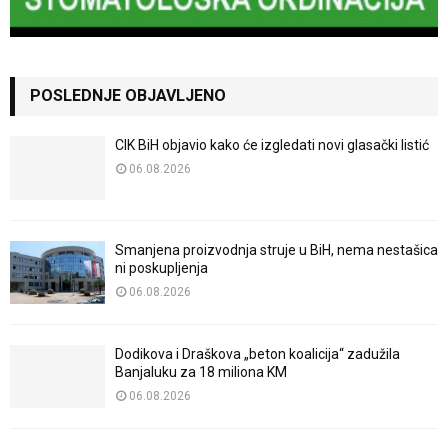
POSLEDNJE OBJAVLJENO
CIK BiH objavio kako će izgledati novi glasački listić
06.08.2026
Smanjena proizvodnja struje u BiH, nema nestašica
ni poskupljenja
06.08.2026
Dodikova i Draškova „beton koalicija“ zadužila
Banjaluku za 18 miliona KM
06.08.2026