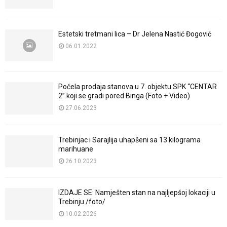
Estetski tretmani lica – Dr Jelena Nastić Đogović
06.01.2022
Počela prodaja stanova u 7. objektu SPK “CENTAR
2” koji se gradi pored Binga (Foto + Video)
27.06.2023
Trebinjac i Sarajlija uhapšeni sa 13 kilograma
marihuane
26.10.2023
IZDAJE SE: Namješten stan na najljepšoj lokaciji u
Trebinju /foto/
10.02.2026