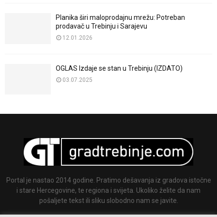
Planika širi maloprodajnu mrežu: Potreban
prodavač u Trebinju i Sarajevu
12.01.2026
OGLAS Izdaje se stan u Trebinju (IZDATO)
03.07.2025
Portal je nastao 2014 godine. Pratimo dešavanja iz gradova istočne
i stare Hercegovine, te regiona i svijeta. Ukoliko želite da nam
pošaljete tekst ili sliku slobodno nam se javite.