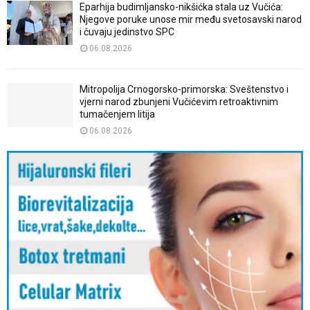
Eparhija budimljansko-nikšićka stala uz Vučića:
Njegove poruke unose mir među svetosavski narod
i čuvaju jedinstvo SPC
06.08.2026
Mitropolija Crnogorsko-primorska: Sveštenstvo i
vjerni narod zbunjeni Vučićevim retroaktivnim
tumačenjem litija
06.08.2026