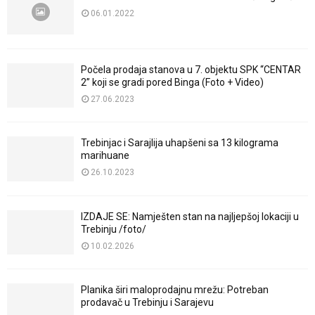
06.01.2022
Počela prodaja stanova u 7. objektu SPK “CENTAR
2” koji se gradi pored Binga (Foto + Video)
27.06.2023
Trebinjac i Sarajlija uhapšeni sa 13 kilograma
marihuane
26.10.2023
IZDAJE SE: Namješten stan na najljepšoj lokaciji u
Trebinju /foto/
10.02.2026
Planika širi maloprodajnu mrežu: Potreban
prodavač u Trebinju i Sarajevu