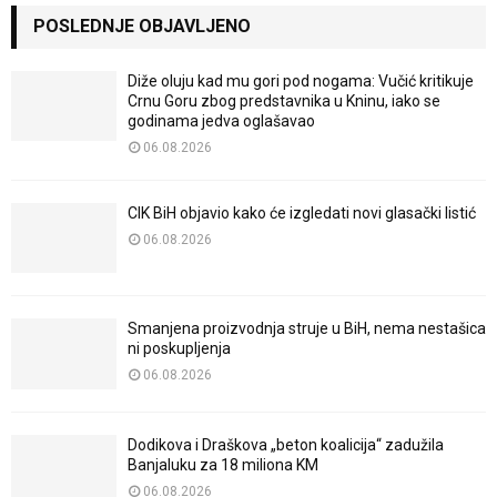
POSLEDNJE OBJAVLJENO
Diže oluju kad mu gori pod nogama: Vučić kritikuje
Crnu Goru zbog predstavnika u Kninu, iako se
godinama jedva oglašavao
06.08.2026
CIK BiH objavio kako će izgledati novi glasački listić
06.08.2026
Smanjena proizvodnja struje u BiH, nema nestašica
ni poskupljenja
06.08.2026
Dodikova i Draškova „beton koalicija“ zadužila
Banjaluku za 18 miliona KM
06.08.2026