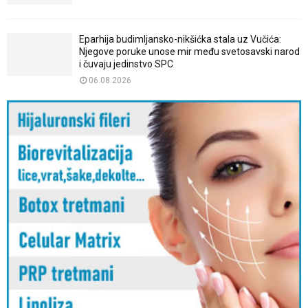
Eparhija budimljansko-nikšićka stala uz Vučića:
Njegove poruke unose mir među svetosavski narod
i čuvaju jedinstvo SPC
06.08.2026