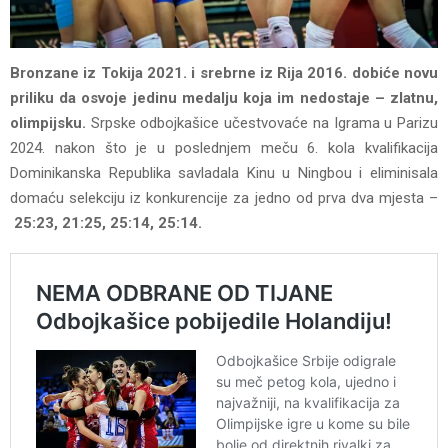
Bronzane iz Tokija 2021. i srebrne iz Rija 2016. dobiće novu
priliku da osvoje jedinu medalju koja im nedostaje – zlatnu,
olimpijsku.
Srpske odbojkašice učestvovaće na Igrama u Parizu
2024. nakon što je u poslednjem meču 6. kola kvalifikacija
Dominikanska Republika savladala Kinu u Ningbou i eliminisala
domaću selekciju iz konkurencije za jedno od prva dva mjesta –
25:23, 21:25, 25:14, 25:14.