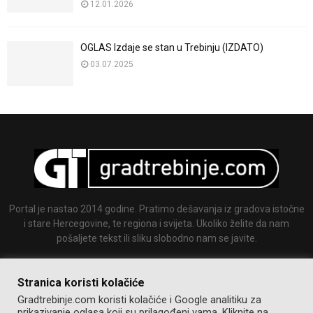
12.01.2026
OGLAS Izdaje se stan u Trebinju (IZDATO)
03.07.2025
Portal je nastao 2014 godine. Pratimo dešavanja iz gradova istočne
i stare Hercegovine, te regiona i svijeta. Ukoliko želite da nam
pošaljete tekst ili sliku slobodno nam se javite.
Email:
info@gradtrebinje.com
Stranica koristi kolačiće
Gradtrebinje.com koristi kolačiće i Google analitiku za
prikazivanje oglasa koji su prilagođeni vama. Kliknite na