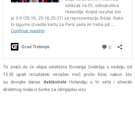
To znači da će ekipa selektora Đovanija Gvidetija u nedelju od
13.30 igrati rezultatski nevažan meč protiv Kine, nakon što
su devojke danas
deklasirale
Holandiju u tri seta i izbacile
direktnog rivala iz borbe za olimpijsku vizu.