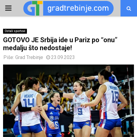
PRIMARY
MENU
Ostali sportovi
GOTOVO JE Srbija ide u Pariz po “onu”
medalju što nedostaje!
Piše:
Grad Trebinje
23.09.2023