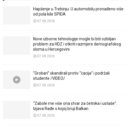
Hapšenje u Trebinju: U automobilu pronađeno više
od pola kile SPIDA
07.08.2026
Nove izborne tehnologije mogle bi biti ozbiljan
problem za HDZ i otkriti razmjere demografskog
sloma u Hercegovini
07.08.2026
“Grobari” skandirali protiv “ćacija” i podržali
studente /VIDEO/
07.08.2026
“Zabole me više ona stvar za četnika i ustaše”:
Izjava Rađe o kojoj bruji Balkan
07.08.2026