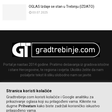
OGLAS Izdaje se stan u Trebinju (IZDATO)
03.07.2025
Portal je nastao 2014 godine. Pratimo dešavanja iz gradova istočne
i stare Hercegovine, te regiona i svijeta. Ukoliko želite da nam
pošaljete tekst ili sliku slobodno nam se javite.
Email:
info@gradtrebinje.com
Stranica koristi kolačiće
Gradtrebinje.com koristi kolačiće i Google analitiku za
prikazivanje oglasa koji su prilagođeni vama. Kliknite na
dugme
Prihvatam
kako biste zadržali korisničko iskustvo
prilagođeno vama.