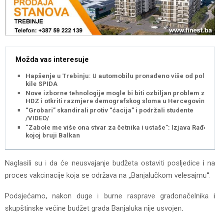
Možda vas interesuje
Hapšenje u Trebinju: U automobilu pronađeno više od pola
kile SPIDA
Nove izborne tehnologije mogle bi biti ozbiljan problem za
HDZ i otkriti razmjere demografskog sloma u Hercegovini
“Grobari” skandirali protiv “ćacija” i podržali studente
/VIDEO/
“Zabole me više ona stvar za četnika i ustaše”: Izjava Rađe o
kojoj bruji Balkan
Naglasili su i da će neusvajanje budžeta ostaviti posljedice i na
proces vakcinacije koja se održava na „Banjalučkom velesajmu“.
Podsjećamo, nakon duge i burne rasprave gradonačelnika i
skupštinske većine budžet grada Banjaluka nije usvojen.