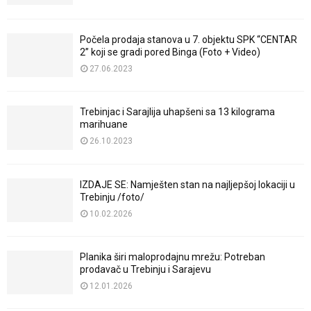
Počela prodaja stanova u 7. objektu SPK “CENTAR
2” koji se gradi pored Binga (Foto + Video)
27.06.2023
Trebinjac i Sarajlija uhapšeni sa 13 kilograma
marihuane
26.10.2023
IZDAJE SE: Namješten stan na najljepšoj lokaciji u
Trebinju /foto/
10.02.2026
Planika širi maloprodajnu mrežu: Potreban
prodavač u Trebinju i Sarajevu
12.01.2026