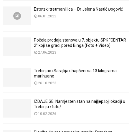
Estetski tretmani lica – Dr Jelena Nastić Đogović
06.01.2022
Počela prodaja stanova u 7. objektu SPK “CENTAR
2” koji se gradi pored Binga (Foto + Video)
27.06.2023
Trebinjac i Sarajlija uhapšeni sa 13 kilograma
marihuane
26.10.2023
IZDAJE SE: Namješten stan na najljepšoj lokaciji u
Trebinju /foto/
10.02.2026