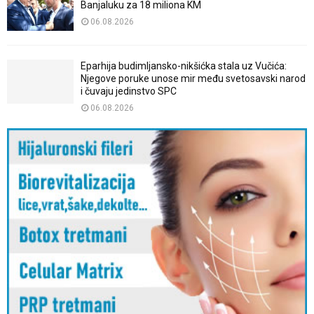
Banjaluku za 18 miliona KM
06.08.2026
Eparhija budimljansko-nikšićka stala uz Vučića:
Njegove poruke unose mir među svetosavski narod
i čuvaju jedinstvo SPC
06.08.2026