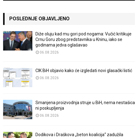
POSLEDNJE OBJAVLJENO
Diže oluju kad mu gori pod nogama: Vučić kritikuje
Crnu Goru zbog predstavnika u Kninu, iako se
godinama jedva oglašavao
06.08.2026
CIK BiH objavio kako će izgledati novi glasački listić
06.08.2026
Smanjena proizvodnja struje u BiH, nema nestašica
ni poskupljenja
06.08.2026
Dodikova i Draškova „beton koalicija“ zadužila