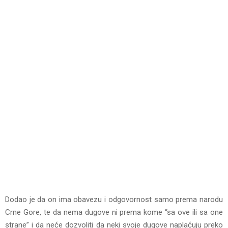
Dodao je da on ima obavezu i odgovornost samo prema narodu
Crne Gore, te da nema dugove ni prema kome “sa ove ili sa one
strane” i da neće dozvoliti da neki svoje dugove naplaćuju preko