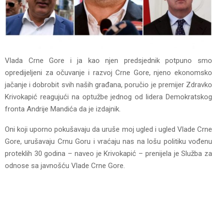
Vlada Crne Gore i ja kao njen predsjednik potpuno smo
opredijeljeni za očuvanje i razvoj Crne Gore, njeno ekonomsko
jačanje i dobrobit svih naših građana, poručio je premijer Zdravko
Krivokapić reagujući na optužbe jednog od lidera Demokratskog
fronta Andrije Mandića da je izdajnik.
Oni koji uporno pokušavaju da uruše moj ugled i ugled Vlade Crne
Gore, urušavaju Crnu Goru i vraćaju nas na lošu politiku vođenu
proteklih 30 godina – naveo je Krivokapić – prenijela je Služba za
odnose sa javnošću Vlade Crne Gore.