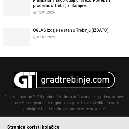
Planika širi maloprodajnu mrežu: Potreban
prodavač u Trebinju i Sarajevu
12.01.2026
OGLAS Izdaje se stan u Trebinju (IZDATO)
03.07.2025
Portal je nastao 2014 godine. Pratimo dešavanja iz gradova istočne
i stare Hercegovine, te regiona i svijeta. Ukoliko želite da nam
pošaljete tekst ili sliku slobodno nam se javite.
Email:
info@gradtrebinje.com
Stranica koristi kolačiće