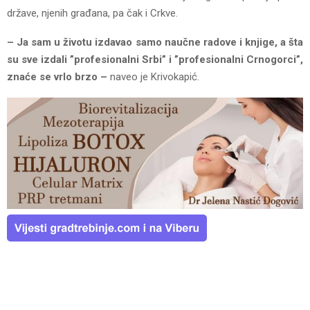
države, njenih građana, pa čak i Crkve.
– Ja sam u životu izdavao samo naučne radove i knjige, a šta
su sve izdali ”profesionalni Srbi” i ”profesionalni Crnogorci”,
znaće se vrlo brzo –
naveo je Krivokapić.