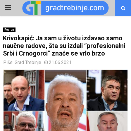
PRIMARY
MENU
Region
Krivokapić: Ja sam u životu izdavao samo
naučne radove, šta su izdali “profesionalni
Srbi i Crnogorci” znaće se vrlo brzo
Piše:
Grad Trebinje
21.06.2021