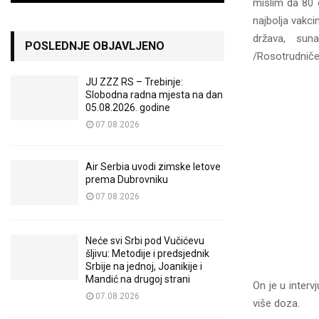
mislim da 80 o
najbolja vakc
država, sun
POSLEDNJE OBJAVLJENO
/Rosotrudniče
JU ZZZ RS – Trebinje:
Slobodna radna mjesta na dan
05.08.2026. godine
07.08.2026
Air Serbia uvodi zimske letove
prema Dubrovniku
07.08.2026
Neće svi Srbi pod Vučićevu
šljivu: Metodije i predsjednik
Srbije na jednoj, Joanikije i
Mandić na drugoj strani
On je u interv
07.08.2026
više doza.