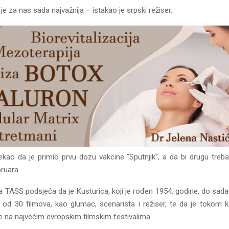
je za nas sada najvažnija – istakao je srpski režiser.
rekao da je primio prvu dozu vakcine “Sputnjik”, a da bi drugu treba
bruara.
a TASS podsjeća da je Kusturica, koji je rođen 1954. godine, do sad
e od 30 filmova, kao glumac, scenarista i režiser, te da je tokom ka
e na najvećim evropskim filmskim festivalima.