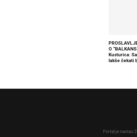
PROSLAVLJE
O “BALKANS
Kusturica: S
lakše čekati
Portal je nastao 2