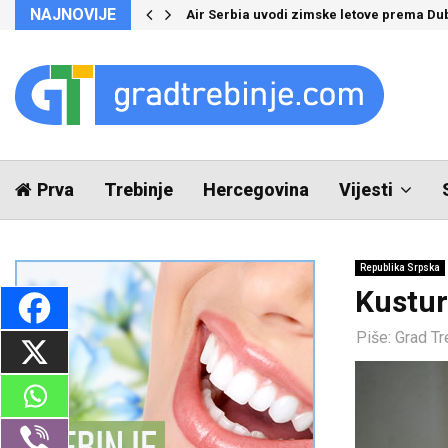
NAJNOVIJE
Air Serbia uvodi zimske letove prema Du
Prva
Trebinje
Hercegovina
Vijesti
Republika Srpska
Kusturi
Piše:
Grad Tr