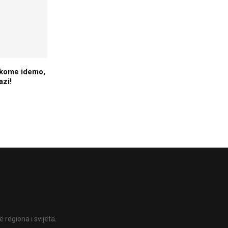
i kome idemo,
azi!
 regiona i svijeta.