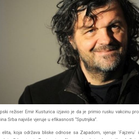
rpski režiser Emir Kusturica izjavio je da je primio rusku vakcinu pro
ina Srba najviše vjeruje u efikasnosti “Sputnjika”.
elita, koja održava bliske odnose sa Zapadom, vjeruje `Fajzeru` i 