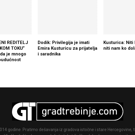
NI REDITELJ
Dodik: Privilegija je imati
Kusturica: Nit
KOM TOKU”
Emira Kusturicu za prijatelja
niti nam ko dol
ada je mnogo
i saradnika
 budućnost
014 godine. Pratimo dešavanja iz gradova istočne i stare Hercegovine, te