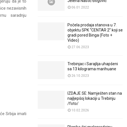
Jelena Nastić Đogović
jeruju da je to
06.01.2022
ice nezavisnih
rnu saradnju
Počela prodaja stanova u 7.
objektu SPK “CENTAR 2” koji se
gradi pored Binga (Foto +
Video)
27.06.2023
Trebinjac i Sarajlija uhapšeni
sa 13 kilograma marihuane
26.10.2023
IZDAJE SE: Namješten stan na
najljepšoj lokaciji u Trebinju
/foto/
10.02.2026
će Srbija imati