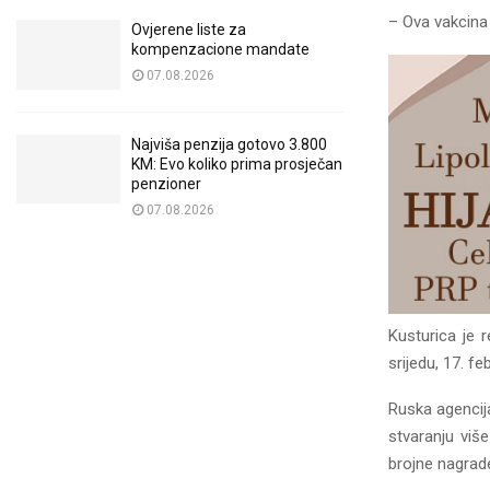
– Ova vakcina 
Ovjerene liste za
kompenzacione mandate
07.08.2026
Najviša penzija gotovo 3.800
KM: Evo koliko prima prosječan
penzioner
07.08.2026
Kusturica je 
srijedu, 17. fe
Ruska agencij
stvaranju viš
brojne nagrad