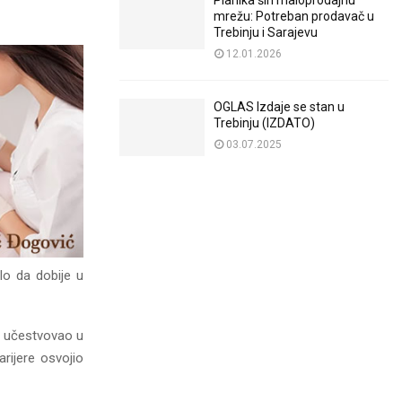
Planika širi maloprodajnu
mrežu: Potreban prodavač u
Trebinju i Sarajevu
12.01.2026
OGLAS Izdaje se stan u
Trebinju (IZDATO)
03.07.2025
lo da dobije u
a učestvovao u
rijere osvojio