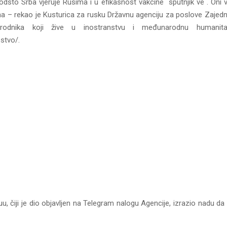
dsto Srba vjeruje Rusima i u efikasnost vakcine `sputnjik ve`. Oni v
ina – rekao je Kusturica za rusku Državnu agenciju za poslove Zajedn
arodnika koji žive u inostranstvu i međunarodnu humanita
stvo/.
juu, čiji je dio objavljen na Telegram nalogu Agencije, izrazio nadu da 