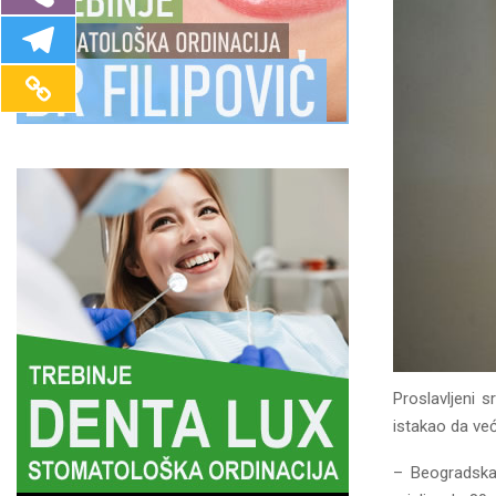
Proslavljeni s
istakao da već
– Beogradska 