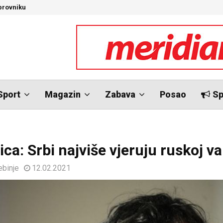
brovniku
N
Sport
Magazin
Zabava
Posao
Sp
ca: Srbi najviše vjeruju ruskoj va
ebinje
12.02.2021