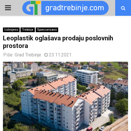
PRIMARY
MENU
Izdvojeno
Trebinje
Sponzorisano
Leoplastik oglašava prodaju poslovnih
prostora
Piše:
Grad Trebinje
23.11.2021