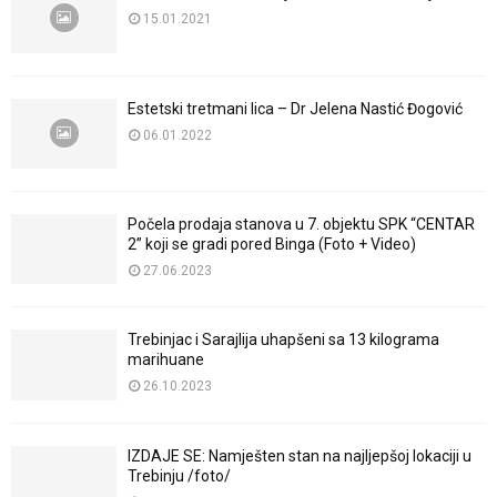
15.01.2021
Estetski tretmani lica – Dr Jelena Nastić Đogović
06.01.2022
Počela prodaja stanova u 7. objektu SPK “CENTAR
2” koji se gradi pored Binga (Foto + Video)
27.06.2023
Trebinjac i Sarajlija uhapšeni sa 13 kilograma
marihuane
26.10.2023
IZDAJE SE: Namješten stan na najljepšoj lokaciji u
Trebinju /foto/