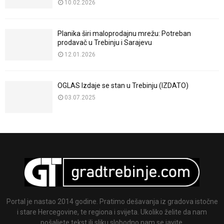
10.02.2026
Planika širi maloprodajnu mrežu: Potreban
prodavač u Trebinju i Sarajevu
12.01.2026
OGLAS Izdaje se stan u Trebinju (IZDATO)
03.07.2025
Portal je nastao 2014 godine. Pratimo dešavanja iz gradova istočne
i stare Hercegovine, te regiona i svijeta. Ukoliko želite da nam
pošaljete tekst ili sliku slobodno nam se javite.