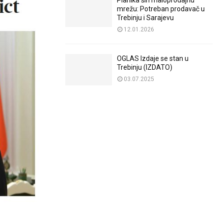
Planika širi maloprodajnu
mrežu: Potreban prodavač u
Trebinju i Sarajevu
12.01.2026
OGLAS Izdaje se stan u
Trebinju (IZDATO)
03.07.2025