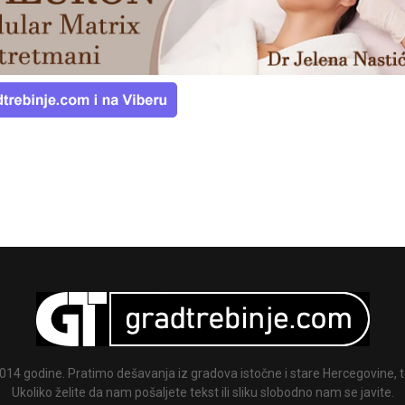
014 godine. Pratimo dešavanja iz gradova istočne i stare Hercegovine, te
Ukoliko želite da nam pošaljete tekst ili sliku slobodno nam se javite.