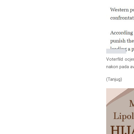
Voterfild ocj
nakon pada av
(Tanjug)