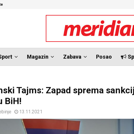
te
N
Sport
Magazin
Zabava
Posao
Sp
ski Tajms: Zapad sprema sankcij
u BiH!
ebinje
13.11.2021