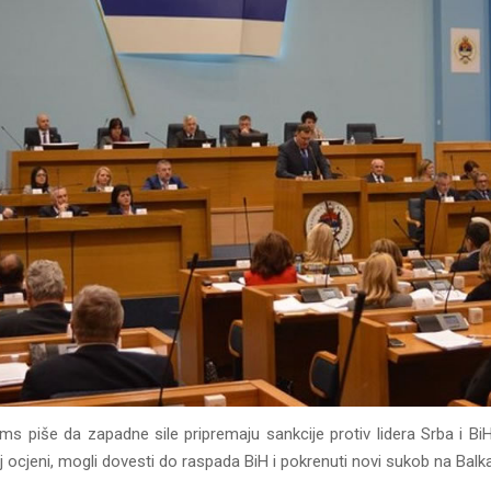
s piše da zapadne sile pripremaju sankcije protiv lidera Srba i BiH, 
 ocjeni, mogli dovesti do raspada BiH i pokrenuti novi sukob na Balk