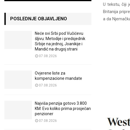
U tekstu, čiji
Britanija prip
POSLEDNJE OBJAVLJENO
a da Njemačka 
Neće svi Srbi pod Vučićevu
šljivu: Metodije i predsjednik
Srbije na jednoj, Joanikije i
Mandić na drugoj strani
07.08.2026
Ovjerene liste za
kompenzacione mandate
07.08.2026
Najviša penzija gotovo 3.800
KM: Evo koliko prima prosječan
penzioner
07.08.2026