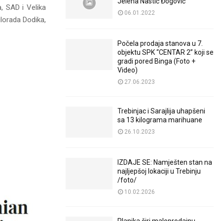
Jelena Nastić Đogović
a, SAD i Velika
06.01.2022
ilorada Dodika,
Počela prodaja stanova u 7.
objektu SPK “CENTAR 2” koji se
gradi pored Binga (Foto +
Video)
27.06.2023
Trebinjac i Sarajlija uhapšeni
sa 13 kilograma marihuane
26.10.2023
IZDAJE SE: Namješten stan na
najljepšoj lokaciji u Trebinju
/foto/
10.02.2026