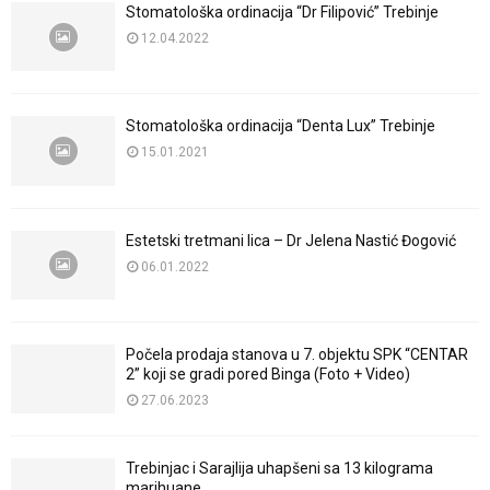
Stomatološka ordinacija “Dr Filipović” Trebinje
12.04.2022
Stomatološka ordinacija “Denta Lux” Trebinje
15.01.2021
Estetski tretmani lica – Dr Jelena Nastić Đogović
06.01.2022
Počela prodaja stanova u 7. objektu SPK “CENTAR
2” koji se gradi pored Binga (Foto + Video)
27.06.2023
Trebinjac i Sarajlija uhapšeni sa 13 kilograma
marihuane