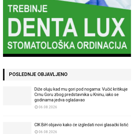
POSLEDNJE OBJAVLJENO
Diže oluju kad mu gori pod nogama: Vučić kritikuje
Crnu Goru zbog predstavnika u Kninu, iako se
godinama jedva oglašavao
06.08.2026
CIK BiH objavio kako će izgledati novi glasački listić
06.08.2026