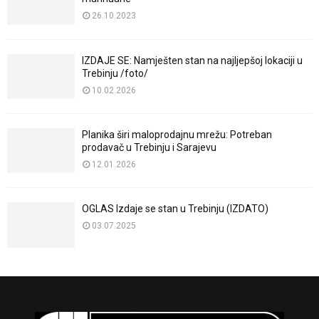
26.10.2023
IZDAJE SE: Namješten stan na najljepšoj lokaciji u
Trebinju /foto/
10.02.2026
Planika širi maloprodajnu mrežu: Potreban
prodavač u Trebinju i Sarajevu
12.01.2026
OGLAS Izdaje se stan u Trebinju (IZDATO)
03.07.2025