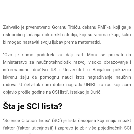
Zahvalio je prvenstveno Goranu Trbiću, dekanu PMF-a, koji ga je
oslobodio plaćanja doktorskih studija, koji su veoma skupi, kako
bi mogao nastaviti svoju ljubav prema matematici.
“Ovo je samo podstrek za dalji rad. Mora se priznati da
Ministarstvo za naučnotehnološki razvoj, visoko obrazovanje i
informaciono društvo RS i Univerzitet u Banjaluci pokazuju
iskrenu želju da pomognu nauci kroz nagrađivanje naučnih
radova. U četvrtak sam dobio nagradu UNIBL za rad koji sam
objavio prošle godine na CSI listi”, istakao je Đurić.
Šta je SCI lista?
“Science Citation Index” (SCI) je lista časopisa koji imaju impakt
faktor (faktor uticajnosti) i zapravo je zbir više pojedinačnih SCI