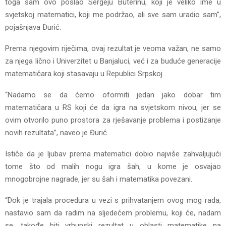
toga sam ovo poslao Sergeju Buterinu, koji je veliko ime u
svjetskoj matematici, koji me podržao, ali sve sam uradio sam”,
pojašnjava Đurić.
Prema njegovim riječima, ovaj rezultat je veoma važan, ne samo
za njega lično i Univerzitet u Banjaluci, već i za buduće generacije
matematičara koji stasavaju u Republici Srpskoj.
“Nadamo se da ćemo oformiti jedan jako dobar tim
matematičara u RS koji će da igra na svjetskom nivou, jer se
ovim otvorilo puno prostora za rješavanje problema i postizanje
novih rezultata”, naveo je Đurić.
Ističe da je ljubav prema matematici dobio najviše zahvaljujući
tome što od malih nogu igra šah, u kome je osvajao
mnogobrojne nagrade, jer su šah i matematika povezani.
“Dok je trajala procedura u vezi s prihvatanjem ovog mog rada,
nastavio sam da radim na sljedećem problemu, koji će, nadam
se, takođe biti vrhunski rezultat u oblasti matematike na