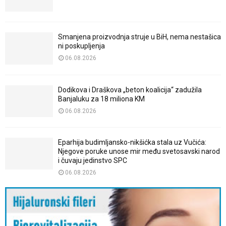
Smanjena proizvodnja struje u BiH, nema nestašica
ni poskupljenja
06.08.2026
Dodikova i Draškova „beton koalicija“ zadužila
Banjaluku za 18 miliona KM
06.08.2026
Eparhija budimljansko-nikšićka stala uz Vučića:
Njegove poruke unose mir među svetosavski narod
i čuvaju jedinstvo SPC
06.08.2026