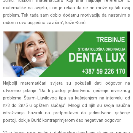
Jurku, ruskom matematičaru koji ima najbolje reference iz
matematike na svijetu, i on je rekao da se ne može riješiti ovaj
problem. Tek tada sam dobio dodatnu motivaciju da nastavim s
radom i ovo uspješno završim”, kaže Đurić.
Najbolji matematičari svijeta su pokušali dati odgovor na
otvoreno pitanje “Da li postoji jedinstveno rješenje inverznog
problema Šturm-Liuvilovog tipa sa kašnjenjem na intervalu od
π/3 do 2π/5 u opštem slučaju”. Mnogi od njih su svoja naučna
istraživanja bazirali na pretpostavci da jedinstveno rješenje
postoji, dok je Đurić kontraprimjerom dao negativan odgovor.
“Ova teorija mi je inače u doktorskoj disertaciji, ali nisam mogao