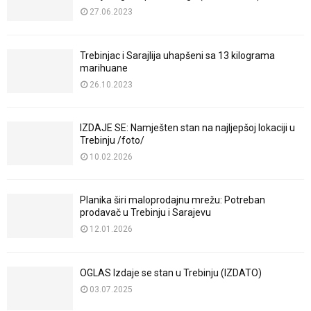
27.06.2023
Trebinjac i Sarajlija uhapšeni sa 13 kilograma
marihuane
26.10.2023
IZDAJE SE: Namješten stan na najljepšoj lokaciji u
Trebinju /foto/
10.02.2026
Planika širi maloprodajnu mrežu: Potreban
prodavač u Trebinju i Sarajevu
12.01.2026
OGLAS Izdaje se stan u Trebinju (IZDATO)
03.07.2025