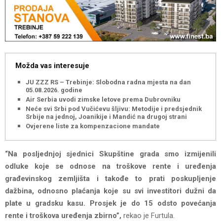
Možda vas interesuje
JU ZZZ RS – Trebinje: Slobodna radna mjesta na dan
05.08.2026. godine
Air Serbia uvodi zimske letove prema Dubrovniku
Neće svi Srbi pod Vučićevu šljivu: Metodije i predsjednik
Srbije na jednoj, Joanikije i Mandić na drugoj strani
Ovjerene liste za kompenzacione mandate
“Na posljednjoj sjednici Skupštine grada smo izmijenili
odluke koje se odnose na troškove rente i uređenja
građevinskog zemljišta i takođe to prati poskupljenje
dažbina, odnosno plaćanja koje su svi investitori dužni da
plate u gradsku kasu. Prosjek je do 15 odsto povećanja
rente i troškova uređenja zbirno”,
rekao je Furtula.