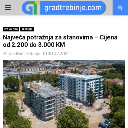
PRIMARY
MENU
Izdvojeno
Trebinje
Najveća potražnja za stanovima – Cijena
od 2.200 do 3.000 KM
Piše:
Grad Trebinje
30.07.2021