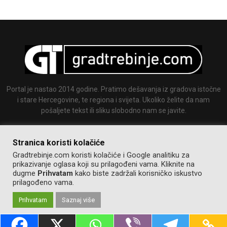
Portal je nastao 2014 godine. Pratimo dešavanja iz gradova istočne
i stare Hercegovine, te regiona i svijeta. Ukoliko želite da nam
pošaljete tekst ili sliku slobodno nam se javite.
Email:
info@gradtrebinje.com
Stranica koristi kolačiće
Gradtrebinje.com koristi kolačiće i Google analitiku za
prikazivanje oglasa koji su prilagođeni vama. Kliknite na
dugme
Prihvatam
kako biste zadržali korisničko iskustvo
prilagođeno vama.
Prihvatam
Saznaj više
@2014-2020. Sva prava zadržana.
Pravila korištenja
Izrada:
GT team