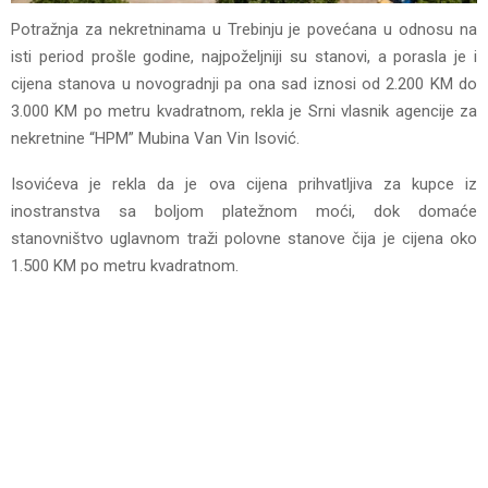
Potražnja za nekretninama u Trebinju je povećana u odnosu na
isti period prošle godine, najpoželjniji su stanovi, a porasla je i
cijena stanova u novogradnji pa ona sad iznosi od 2.200 KM do
3.000 KM po metru kvadratnom, rekla je Srni vlasnik agencije za
nekretnine “HPM” Mubina Van Vin Isović.
Isovićeva je rekla da je ova cijena prihvatljiva za kupce iz
inostranstva sa boljom platežnom moći, dok domaće
stanovništvo uglavnom traži polovne stanove čija je cijena oko
1.500 KM po metru kvadratnom.