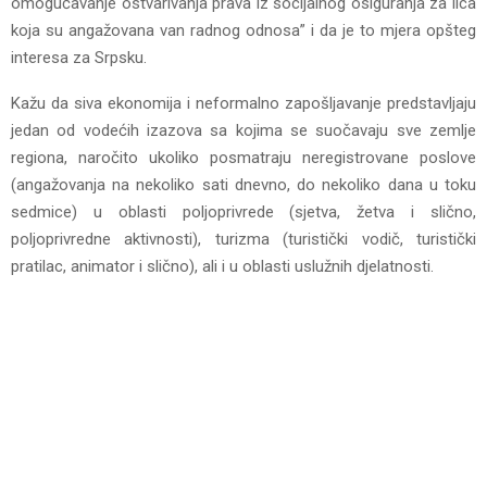
omogućavanje ostvarivanja prava iz socijalnog osiguranja za lica
koja su angažovana van radnog odnosa” i da je to mjera opšteg
interesa za Srpsku.
Kažu da siva ekonomija i neformalno zapošljavanje predstavljaju
jedan od vodećih izazova sa kojima se suočavaju sve zemlje
regiona, naročito ukoliko posmatraju neregistrovane poslove
(angažovanja na nekoliko sati dnevno, do nekoliko dana u toku
sedmice) u oblasti poljoprivrede (sjetva, žetva i slično,
poljoprivredne aktivnosti), turizma (turistički vodič, turistički
pratilac, animator i slično), ali i u oblasti uslužnih djelatnosti.