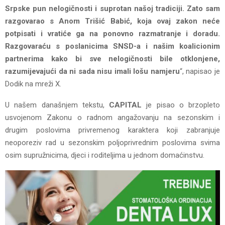
Srpske pun nelogičnosti i suprotan našoj tradiciji. Zato sam
razgovarao s Anom Trišić Babić, koja ovaj zakon neće
potpisati i vratiće ga na ponovno razmatranje i doradu.
Razgovaraću s poslanicima SNSD-a i našim koalicionim
partnerima kako bi sve nelogičnosti bile otklonjene,
razumijevajući da ni sada nisu imali lošu namjeru
“, napisao je
Dodik na mreži X.
U našem današnjem tekstu,
CAPITAL
je pisao o brzopleto
usvojenom Zakonu o radnom angažovanju na sezonskim i
drugim poslovima privremenog karaktera koji zabranjuje
neoporeziv rad u sezonskim poljoprivrednim poslovima svima
osim supružnicima, djeci i roditeljima u jednom domaćinstvu.