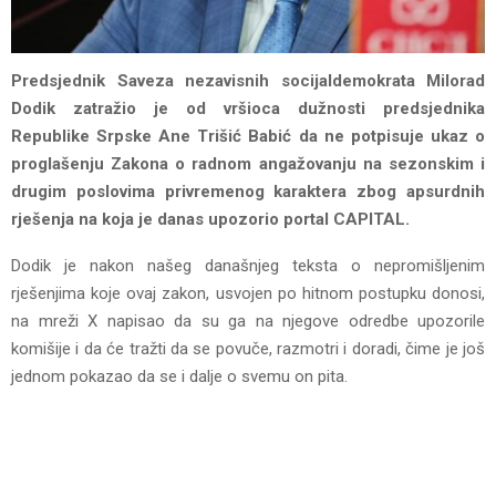
Predsjednik Saveza nezavisnih socijaldemokrata Milorad
Dodik zatražio je od vršioca dužnosti predsjednika
Republike Srpske Ane Trišić Babić da ne potpisuje ukaz o
proglašenju Zakona o radnom angažovanju na sezonskim i
drugim poslovima privremenog karaktera zbog apsurdnih
rješenja na koja je danas upozorio portal CAPITAL.
Dodik je nakon našeg današnjeg teksta o nepromišljenim
rješenjima koje ovaj zakon, usvojen po hitnom postupku donosi,
na mreži X napisao da su ga na njegove odredbe upozorile
komišije i da će tražti da se povuče, razmotri i doradi, čime je još
jednom pokazao da se i dalje o svemu on pita.