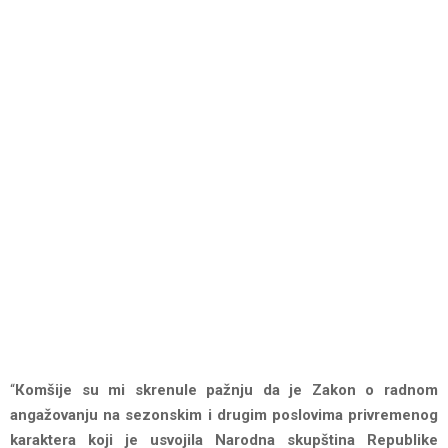
“
Кomšije su mi skrenule pažnju da je Zakon o radnom
angažovanju na sezonskim i drugim poslovima privremenog
karaktera koji je usvojila Narodna skupština Republike