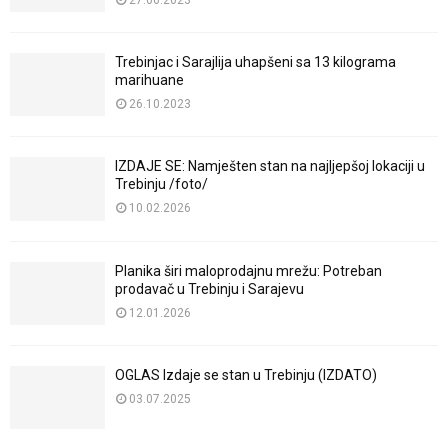
Trebinjac i Sarajlija uhapšeni sa 13 kilograma
marihuane
26.10.2023
IZDAJE SE: Namješten stan na najljepšoj lokaciji u
Trebinju /foto/
10.02.2026
Planika širi maloprodajnu mrežu: Potreban
prodavač u Trebinju i Sarajevu
12.01.2026
OGLAS Izdaje se stan u Trebinju (IZDATO)
03.07.2025