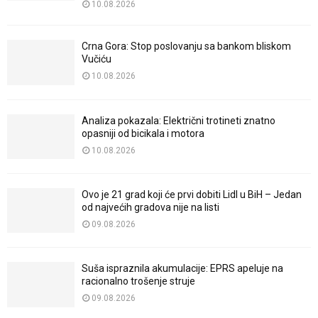
10.08.2026
Crna Gora: Stop poslovanju sa bankom bliskom
Vučiću
10.08.2026
Analiza pokazala: Električni trotineti znatno
opasniji od bicikala i motora
10.08.2026
Ovo je 21 grad koji će prvi dobiti Lidl u BiH – Jedan
od najvećih gradova nije na listi
09.08.2026
Suša ispraznila akumulacije: EPRS apeluje na
racionalno trošenje struje
09.08.2026