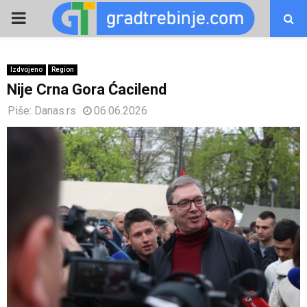
PRIMARY
MENU
Izdvojeno
Region
Nije Crna Gora Ćacilend
Piše:
Danas.rs
06.06.2026