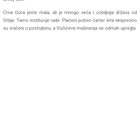
Crna Gora jeste mala, ali je mnogo veća i ozbiljnija država od
Srbije. Tamo institucije rade. Plaćeni putnici čarter leta ekspresno
su vraćeni u postojbinu, a Vučićeva mašinerija se odmah upregla.