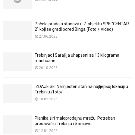
Počela prodaja stanova u 7. objektu SPK “CENTAR
2” koji se gradi pored Binga (Foto + Video)
27.06.2023
Trebinjac i Sarajlija uhapšeni sa 13 kilograma
marihuane
26.10.2023
IZDAJE SE: Namješten stan na najljepšoj lokaciji u
Trebinju /foto/
10.02.2026
Planika širi maloprodajnu mrežu: Potreban
prodavač u Trebinju i Sarajevu
12.01.2026