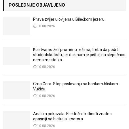
POSLEDNJE OBJAVLJENO
Prava zvijer ulovljena u Bilećkom jezeru
10.08.2026
Ko stvarno želi promenu režima, treba da podrži
studentsku listu, jer dok nam je pištolj na slepočnici,
nema mesta za...
10.08.2026
Crna Gora: Stop poslovanju sa bankom bliskom
Vučiću
10.08.2026
Analiza pokazala: Električni trotineti znatno
opasniji od bicikala i motora
10.08.2026