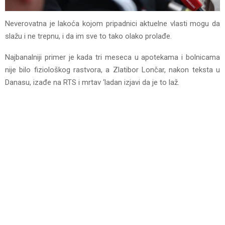
Neverovatna je lakoća kojom pripadnici aktuelne vlasti mogu da
slažu i ne trepnu, i da im sve to tako olako prolađe.
Najbanalniji primer je kada tri meseca u apotekama i bolnicama
nije bilo fiziološkog rastvora, a Zlatibor Lončar, nakon teksta u
Danasu, izađe na RTS i mrtav ‘ladan izjavi da je to laž.