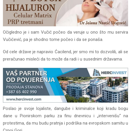
Očigledno je i sam Vučić počeo da veruje u ono što mu servira
Vučićević, pa je shodno tome počeo i da se ponaša.
Od cele države je napravio Ćacilend, jer smo mi to dozvolili, ali se
preračunao misleći da to može da radi i u susednim državama.
Poslao je svoje lojaliste, dangube i kriminalce koji kradu bogu
dane u Pionirskom parku za finu dnevnicu i „intervenišu“ na
protestima, da mu budu pratnja i podrška na evropskom samitu u
Crnoj Gori.