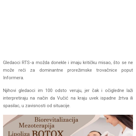
Gledaoci RTS-a možda donekle i imaju kritičku misao, što se ne
može reći za dominantne prorežimske trovačnice poput
Informera.
Njihovi gledaoci im 100 odsto veruju, jer čak i očigledne laži
interpretiraju na način da Vučić na kraju uvek ispadne žrtva ili
spasilac, u zavisnosti od situacije.