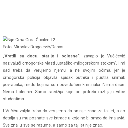
Foto: Miroslav Dragojević/Danas
„Vratili su decu, starije i bolesne“,
zavapio je Vučićević
nazivajući crnogorske vlasti „ustaško-milogorskom stokom“. I mi
sad treba da verujemo njemu, a ne svojim očima, jer je
crnogorska policija objavila spisak putnika i pustila snimak
povratnika, među kojima su i osvedočeni kriminalci. Nema dece.
Nema bolesnih. Samo siledžija koje po potrebi razbijaju vilice
studentima.
I Vučiću valjda treba da verujemo da on nije znao za taj let, a do
detalja su mu poznate sve istrage u koje ne bi smeo da ima uvid.
Sve zna, u sve se razume, a samo za taj let nije znao.