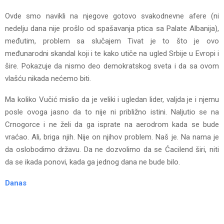
Ovde smo navikli na njegove gotovo svakodnevne afere (ni
nedelju dana nije prošlo od spašavanja ptica sa Palate Albanija),
međutim, problem sa slučajem Tivat je to što je ovo
međunarodni skandal koji i te kako utiče na ugled Srbije u Evropi i
šire. Pokazuje da nismo deo demokratskog sveta i da sa ovom
vlašću nikada nećemo biti.
Ma koliko Vučić mislio da je veliki i ugledan lider, valjda je i njemu
posle ovoga jasno da to nije ni približno istini. Naljutio se na
Crnogorce i ne želi da ga isprate na aerodrom kada se bude
vraćao. Ali, briga njih. Nije on njihov problem. Naš je. Na nama je
da oslobodimo državu. Da ne dozvolimo da se Ćacilend širi, niti
da se ikada ponovi, kada ga jednog dana ne bude bilo.
Danas