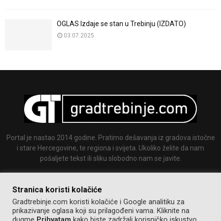
OGLAS Izdaje se stan u Trebinju (IZDATO)
03.07.2025
Portal je nastao 2014 godine. Pratimo dešavanja iz gradova istočne
i stare Hercegovine, te regiona i svijeta. Ukoliko želite da nam
pošaljete tekst ili sliku slobodno nam se javite.
Email:
info@gradtrebinje.com
Stranica koristi kolačiće
Gradtrebinje.com koristi kolačiće i Google analitiku za
prikazivanje oglasa koji su prilagođeni vama. Kliknite na
dugme
Prihvatam
kako biste zadržali korisničko iskustvo