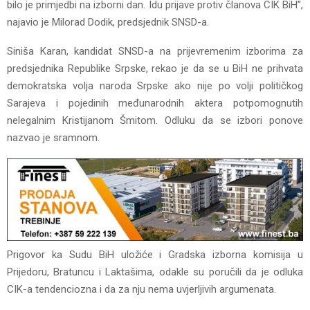
bilo je primjedbi na izborni dan. Idu prijave protiv članova CIK BiH”,
najavio je Milorad Dodik, predsjednik SNSD-a.
Siniša Karan, kandidat SNSD-a na prijevremenim izborima za
predsjednika Republike Srpske, rekao je da se u BiH ne prihvata
demokratska volja naroda Srpske ako nije po volji političkog
Sarajeva i pojedinih međunarodnih aktera potpomognutih
nelegalnim Kristijanom Šmitom. Odluku da se izbori ponove
nazvao je sramnom.
Prigovor ka Sudu BiH uložiće i Gradska izborna komisija u
Prijedoru, Bratuncu i Laktašima, odakle su poručili da je odluka
CIK-a tendenciozna i da za nju nema uvjerljivih argumenata.