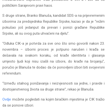
političkim Sarajevom pravi haos.
S druge strane, Branko Blanuša, kandidat SDS-a na prijevremenim
izborima za predsjednika Republike Srpske, kazao je da je “režim
pokušao još jedanput da prevari i ponizi građane Republike
Srpske, ali su ovog puta uhvaćeni na djelu”.
“Odluka CIK-a je potvrda za sve ono što smo govorili nakon 23.
novembra – izborni proces je potpuno narušen i krađa se
dešavala na svakom koraku, od krađe identiteta i glasanja
umjesto ljudi koji nisu izašli na izbore, do krađe na brojanju”,
poručio je Blanuša te dodao da će ponovljeni izbori biti svojevrsni
referendum.
“Između stalnog ponižavanja i neizvjesnosti sa jedne, i pravde i
dostojanstvenog života sa druge strane”, rekao je Blanuša.
Ovdje
možete pogledati na kojim biračkim mjestima je CIK tražio
da se ponove izbori.