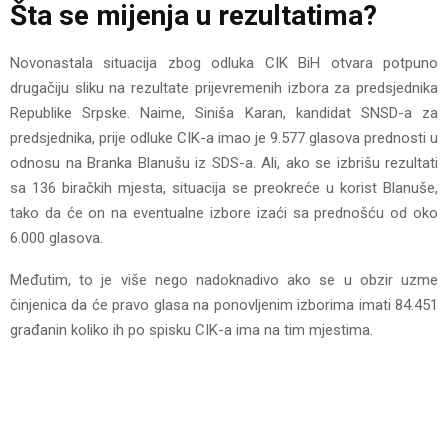
Šta se mijenja u rezultatima?
Novonastala situacija zbog odluka CIK BiH otvara potpuno
drugačiju sliku na rezultate prijevremenih izbora za predsjednika
Republike Srpske. Naime, Siniša Karan, kandidat SNSD-a za
predsjednika, prije odluke CIK-a imao je 9.577 glasova prednosti u
odnosu na Branka Blanušu iz SDS-a. Ali, ako se izbrišu rezultati
sa 136 biračkih mjesta, situacija se preokreće u korist Blanuše,
tako da će on na eventualne izbore izaći sa prednošću od oko
6.000 glasova.
Međutim, to je više nego nadoknadivo ako se u obzir uzme
činjenica da će pravo glasa na ponovljenim izborima imati 84.451
građanin koliko ih po spisku CIK-a ima na tim mjestima.