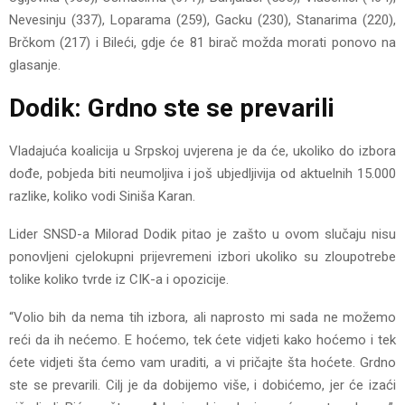
Nevesinju (337), Loparama (259), Gacku (230), Stanarima (220),
Brčkom (217) i Bileći, gdje će 81 birač možda morati ponovo na
glasanje.
Dodik: Grdno ste se prevarili
Vladajuća koalicija u Srpskoj uvjerena je da će, ukoliko do izbora
dođe, pobjeda biti neumoljiva i još ubjedljivija od aktuelnih 15.000
razlike, koliko vodi Siniša Karan.
Lider SNSD-a Milorad Dodik pitao je zašto u ovom slučaju nisu
ponovljeni cjelokupni prijevremeni izbori ukoliko su zloupotrebe
tolike koliko tvrde iz CIK-a i opozicije.
“Volio bih da nema tih izbora, ali naprosto mi sada ne možemo
reći da ih nećemo. E hoćemo, tek ćete vidjeti kako hoćemo i tek
ćete vidjeti šta ćemo vam uraditi, a vi pričajte šta hoćete. Grdno
ste se prevarili. Cilj je da dobijemo više, i dobićemo, jer će izaći