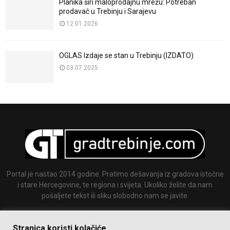
Planika širi maloprodajnu mrežu: Potreban
prodavač u Trebinju i Sarajevu
12.01.2026
OGLAS Izdaje se stan u Trebinju (IZDATO)
03.07.2025
Portal je nastao 2014 godine. Pratimo dešavanja iz gradova istočne
i stare Hercegovine, te regiona i svijeta. Ukoliko želite da nam
pošaljete tekst ili sliku slobodno nam se javite.
Email:
info@gradtrebinje.com
Stranica koristi kolačiće