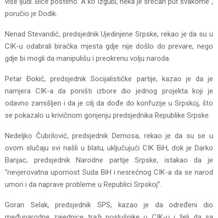
više ljudi. Biće pošteno. A ko izgubi, neka je srećan put svakome”,
poručio je Dodik.
Nenad Stevandić, predsjednik Ujedinjene Srpske, rekao je da su u
CIK-u odabrali biračka mjesta gdje nije došlo do prevare, nego
gdje bi mogli da manipulišu i preokrenu volju naroda.
Petar Đokić, predsjednik Socijalističke partije, kazao je da je
namjera CIK-a da poništi izbore dio jednog projekta koji je
odavno zamišljen i da je cilj da dođe do konfuzije u Srpskoj, što
se pokazalo u krivičnom gonjenju predsjednika Republike Srpske.
Nedeljko Čubrilović, predsjednik Demosa, rekao je da su se u
ovom slučaju svi našli u blatu, uključujući CIK BiH, dok je Darko
Banjac, predsjednik Narodne partije Srpske, istakao da je
“nevjerovatna upornost Suda BiH i nesrećnog CIK-a da se narod
umori i da naprave probleme u Republici Srpskoj”.
Goran Selak, predsjednik SPS, kazao je da određeni dio
međunarodne zajednice traži poslušnike u CIK-u i želi da sa