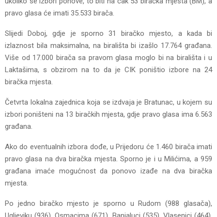
ukoliko se izbori ponove, to biti na čak 53 biračka mjesta (BM), a
pravo glasa će imati 35.533 birača.
Slijedi Doboj, gdje je sporno 31 biračko mjesto, a kada bi
izlaznost bila maksimalna, na birališta bi izašlo 17.764 građana.
Više od 17.000 birača sa pravom glasa moglo bi na birališta i u
Laktašima, s obzirom na to da je CIK poništio izbore na 24
biračka mjesta.
Četvrta lokalna zajednica koja se izdvaja je Bratunac, u kojem su
izbori poništeni na 13 biračkih mjesta, gdje pravo glasa ima 6.563
građana.
Ako do eventualnih izbora dođe, u Prijedoru će 1.460 birača imati
pravo glasa na dva biračka mjesta. Sporno je i u Milićima, a 959
građana imaće mogućnost da ponovo izađe na dva biračka
mjesta.
Po jedno biračko mjesto je sporno u Rudom (988 glasača),
Ugljeviku (936), Osmacima (671), Banjaluci (535), Vlasenici (464),