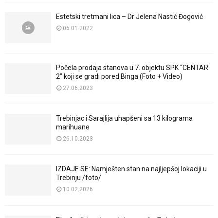
Estetski tretmani lica – Dr Jelena Nastić Đogović
06.01.2022
Počela prodaja stanova u 7. objektu SPK “CENTAR
2” koji se gradi pored Binga (Foto + Video)
27.06.2023
Trebinjac i Sarajlija uhapšeni sa 13 kilograma
marihuane
26.10.2023
IZDAJE SE: Namješten stan na najljepšoj lokaciji u
Trebinju /foto/
10.02.2026