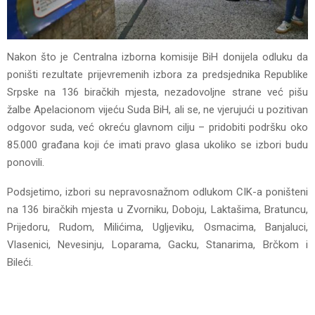
Nakon što je Centralna izborna komisije BiH donijela odluku da
poništi rezultate prijevremenih izbora za predsjednika Republike
Srpske na 136 biračkih mjesta, nezadovoljne strane već pišu
žalbe Apelacionom vijeću Suda BiH, ali se, ne vjerujući u pozitivan
odgovor suda, već okreću glavnom cilju – pridobiti podršku oko
85.000 građana koji će imati pravo glasa ukoliko se izbori budu
ponovili.
Podsjetimo, izbori su nepravosnažnom odlukom CIK-a poništeni
na 136 biračkih mjesta u Zvorniku, Doboju, Laktašima, Bratuncu,
Prijedoru, Rudom, Milićima, Ugljeviku, Osmacima, Banjaluci,
Vlasenici, Nevesinju, Loparama, Gacku, Stanarima, Brčkom i
Bileći.