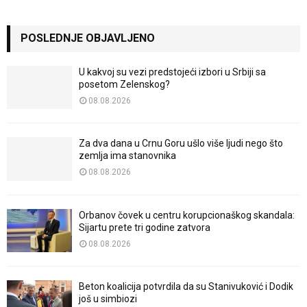
POSLEDNJE OBJAVLJENO
U kakvoj su vezi predstojeći izbori u Srbiji sa
posetom Zelenskog?
08.08.2026
Za dva dana u Crnu Goru ušlo više ljudi nego što
zemlja ima stanovnika
08.08.2026
Orbanov čovek u centru korupcionaškog skandala:
Sijartu prete tri godine zatvora
08.08.2026
Beton koalicija potvrdila da su Stanivuković i Dodik
još u simbiozi