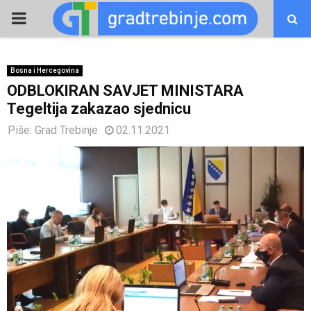
PRIMARY
MENU
Bosna i Hercegovina
ODBLOKIRAN SAVJET MINISTARA
Tegeltija zakazao sjednicu
Piše:
Grad Trebinje
02.11.2021