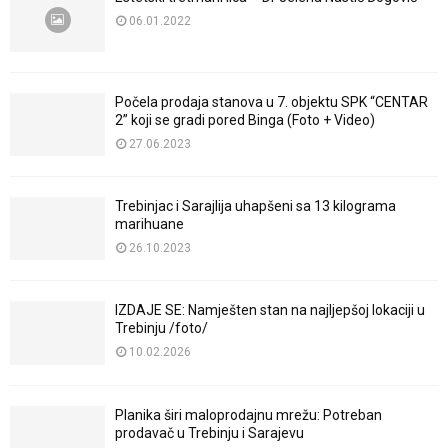
06.01.2022
Počela prodaja stanova u 7. objektu SPK “CENTAR
2” koji se gradi pored Binga (Foto + Video)
27.06.2023
Trebinjac i Sarajlija uhapšeni sa 13 kilograma
marihuane
26.10.2023
IZDAJE SE: Namješten stan na najljepšoj lokaciji u
Trebinju /foto/
10.02.2026
Planika širi maloprodajnu mrežu: Potreban
prodavač u Trebinju i Sarajevu