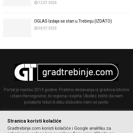
12.01.2026
OGLAS Izdaje se stan u Trebinju (IZDATO)
03.07.2025
Portal je nastao 2014 godine. Pratimo dešavanja iz gradova istočne
i stare Hercegovine, te regiona i svijeta. Ukoliko želite da nam
pošaljete tekst ili sliku slobodno nam se javite.
Email:
info@gradtrebinje.com
Stranica koristi kolačiće
Gradtrebinje.com koristi kolačiće i Google analitiku za