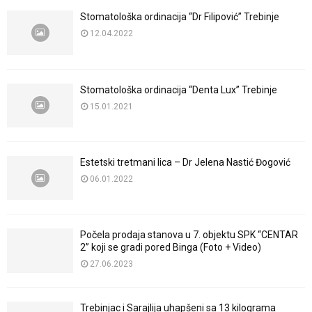
Stomatološka ordinacija “Dr Filipović” Trebinje
12.04.2022
Stomatološka ordinacija “Denta Lux” Trebinje
15.01.2021
Estetski tretmani lica – Dr Jelena Nastić Đogović
06.01.2022
Počela prodaja stanova u 7. objektu SPK “CENTAR
2” koji se gradi pored Binga (Foto + Video)
27.06.2023
Trebinjac i Sarajlija uhapšeni sa 13 kilograma