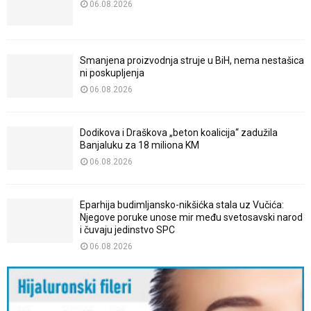
06.08.2026
Smanjena proizvodnja struje u BiH, nema nestašica
ni poskupljenja
06.08.2026
Dodikova i Draškova „beton koalicija“ zadužila
Banjaluku za 18 miliona KM
06.08.2026
Eparhija budimljansko-nikšićka stala uz Vučića:
Njegove poruke unose mir među svetosavski narod
i čuvaju jedinstvo SPC
06.08.2026