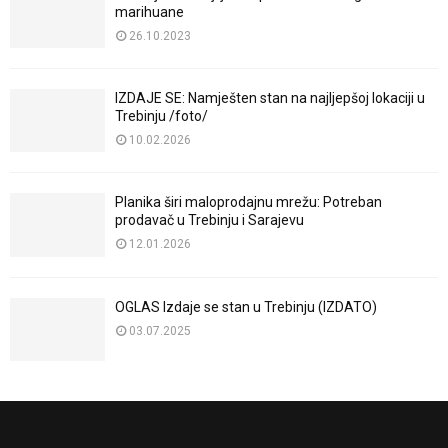
marihuane
26.10.2023
IZDAJE SE: Namješten stan na najljepšoj lokaciji u
Trebinju /foto/
10.02.2026
Planika širi maloprodajnu mrežu: Potreban
prodavač u Trebinju i Sarajevu
12.01.2026
OGLAS Izdaje se stan u Trebinju (IZDATO)
03.07.2025