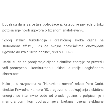
Dodali su da je za ostale potrošače iz kategorije privrede u toku
potpisivanje novih ugovora o tržišnom snabdijevanju.
“Zbog stalnih turbulencija i drastičnog skoka cijena na
slobodnom tržištu, ERS će svojim potrošačima obezbijediti
ugovore do kraja 2022. godine”, rekli su u ERS.
Istakli su da se pomjeranje cijena električne energije za privredu
vrši postepeno i kontinuirano u skladu s ranije usaglašenom
dinamikom.
Kako je u razgovoru za “Nezavisne novine” rekao Pero Ćorić,
direktor Privredne komore RS, pregovori o poskupljenju električne
energije se intenzivno vode od prošle godine, a potpisan je i
memorandum koji podrazumijeva kretanje cijena električne