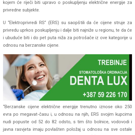
kojem će riječi biti upravo o poskupljenju električne energije za
privredne subjekte.
U “Elektroprivredi RS” (ERS) su saopštili da će cijene struje za
privredu uprkos poskupljenju i dalje biti najniže u regionu, te da će
i ubuduće biti i do pet puta niža za potrošače iz ove kategorije u
odnosu na berzanske cijene.
“Berzanske cijene električne energije trenutno iznose oko 250
evra po megavat-času i, u odnosu na njih, ERS svojim kupcima
nudi popuste od 52 do 82 odsto, s tim što bolnice, vodovodi i
javna rasvjeta imaju povlašten položaj u odnosu na sve ostale