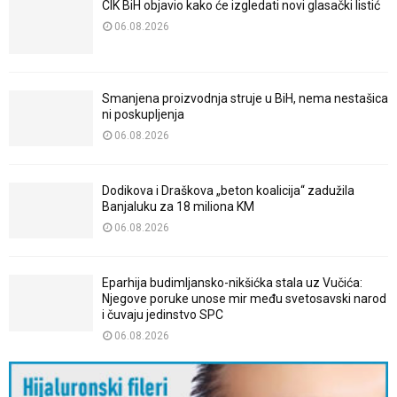
CIK BiH objavio kako će izgledati novi glasački listić
06.08.2026
Smanjena proizvodnja struje u BiH, nema nestašica
ni poskupljenja
06.08.2026
Dodikova i Draškova „beton koalicija“ zadužila
Banjaluku za 18 miliona KM
06.08.2026
Eparhija budimljansko-nikšićka stala uz Vučića:
Njegove poruke unose mir među svetosavski narod
i čuvaju jedinstvo SPC
06.08.2026