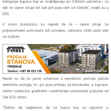
kategorije kupaca koji se snabdijevaju po tržišnim uslovima i za
njih će cijene struje biti čak pet puta niže od tržišnih”, istakli su u
ERS.
U ovom preduzeću su najavili da će i cijene struje za
poljoprivredne potrošače biti povoljne, odnosno četiri puta niže
od tržišnih.
Naveli su da će javne ustanove u narednom periodu plaćati
električnu energiju tri i po puta jeftiniju od berzanske, a trgovine,
sektor rudarstva, građevine i saobraćaja ostvarivaće popuste od
čak 65,6 odsto.
“Želimo da naglasimo da za kupce koji su ugovore o