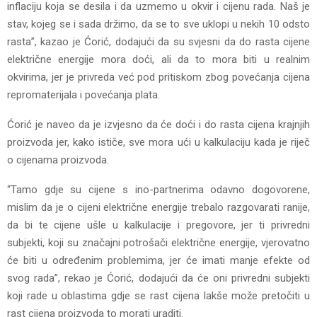
inflaciju koja se desila i da uzmemo u okvir i cijenu rada. Naš je
stav, kojeg se i sada držimo, da se to sve uklopi u nekih 10 odsto
rasta”, kazao je Ćorić, dodajući da su svjesni da do rasta cijene
električne energije mora doći, ali da to mora biti u realnim
okvirima, jer je privreda već pod pritiskom zbog povećanja cijena
repromaterijala i povećanja plata.
Ćorić je naveo da je izvjesno da će doći i do rasta cijena krajnjih
proizvoda jer, kako ističe, sve mora ući u kalkulaciju kada je riječ
o cijenama proizvoda.
“Tamo gdje su cijene s ino-partnerima odavno dogovorene,
mislim da je o cijeni električne energije trebalo razgovarati ranije,
da bi te cijene ušle u kalkulacije i pregovore, jer ti privredni
subjekti, koji su značajni potrošači električne energije, vjerovatno
će biti u određenim problemima, jer će imati manje efekte od
svog rada”, rekao je Ćorić, dodajući da će oni privredni subjekti
koji rade u oblastima gdje se rast cijena lakše može pretočiti u
rast cijena proizvoda to morati uraditi.