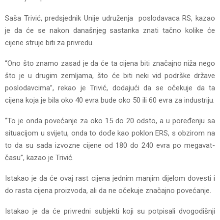
Saša Trivić, predsjednik Unije udruženja poslodavaca RS, kazao
je da će se nakon današnjeg sastanka znati tačno kolike će
cijene struje biti za privredu.
“Ono što znamo zasad je da će ta cijena biti značajno niža nego
što je u drugim zemljama, što će biti neki vid podrške države
poslodavcima”, rekao je Trivić, dodajući da se očekuje da ta
cijena koja je bila oko 40 evra bude oko 50 ili 60 evra za industriju.
“To je onda povećanje za oko 15 do 20 odsto, a u poređenju sa
situacijom u svijetu, onda to dođe kao poklon ERS, s obzirom na
to da su sada izvozne cijene od 180 do 240 evra po megavat-
času”, kazao je Trivić.
Istakao je da će ovaj rast cijena jednim manjim dijelom dovesti i
do rasta cijena proizvoda, ali da ne očekuje značajno povećanje.
Istakao je da će privredni subjekti koji su potpisali dvogodišnji