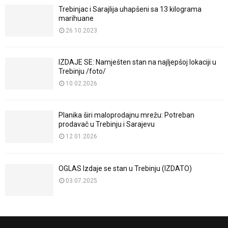
Trebinjac i Sarajlija uhapšeni sa 13 kilograma
marihuane
26.10.2023
IZDAJE SE: Namješten stan na najljepšoj lokaciji u
Trebinju /foto/
10.02.2026
Planika širi maloprodajnu mrežu: Potreban
prodavač u Trebinju i Sarajevu
12.01.2026
OGLAS Izdaje se stan u Trebinju (IZDATO)
03.07.2025