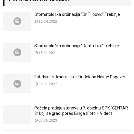
Stomatološka ordinacija “Dr Filipović” Trebinje
12.04.2022
Stomatološka ordinacija “Denta Lux” Trebinje
15.01.2021
Estetski tretmani lica – Dr Jelena Nastić Đogović
06.01.2022
Počela prodaja stanova u 7. objektu SPK “CENTAR
2” koji se gradi pored Binga (Foto + Video)
27.06.2023