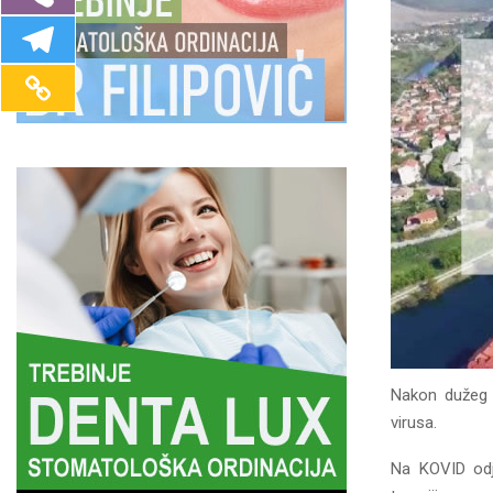
Nakon dužeg v
virusa.
Na KOVID odje