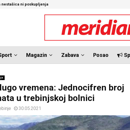
 nestašica ni poskupljenja
D
Sport
Magazin
Zabava
Posao
Sp
nje
dugo vremena: Jednocifren broj
ata u trebinjskoj bolnici
ebinje
30.05.2021