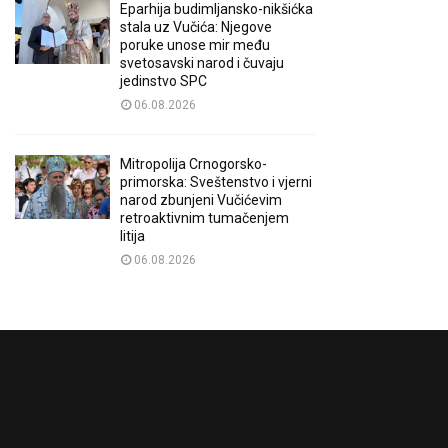
Eparhija budimljansko-nikšićka
stala uz Vučića: Njegove
poruke unose mir među
svetosavski narod i čuvaju
jedinstvo SPC
06.08.2026
Mitropolija Crnogorsko-
primorska: Sveštenstvo i vjerni
narod zbunjeni Vučićevim
retroaktivnim tumačenjem
litija
06.08.2026