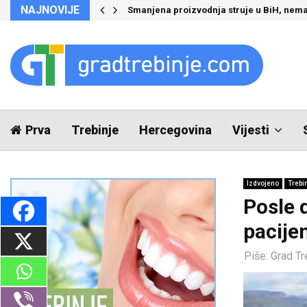
NAJNOVIJE
Smanjena proizvodnja struje u BiH, nema
Prva
Trebinje
Hercegovina
Vijesti
Izdvojeno
Trebi
Posle 
pacijen
Piše:
Grad Tr