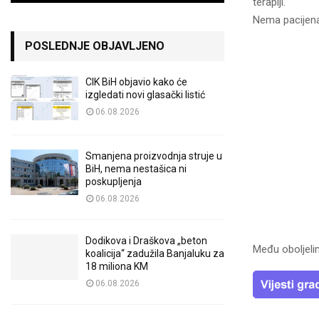
terapiji.
Nema pacijena
POSLEDNJE OBJAVLJENO
CIK BiH objavio kako će
izgledati novi glasački listić
06.08.2026
Smanjena proizvodnja struje u
BiH, nema nestašica ni
poskupljenja
06.08.2026
Dodikova i Draškova „beton
Među oboljeli
koalicija“ zadužila Banjaluku za
18 miliona KM
06.08.2026