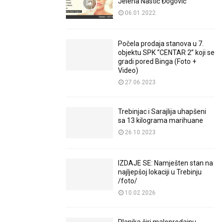
Jelena Nastić Đogović
06.01.2022
Počela prodaja stanova u 7.
objektu SPK “CENTAR 2” koji se
gradi pored Binga (Foto +
Video)
27.06.2023
Trebinjac i Sarajlija uhapšeni
sa 13 kilograma marihuane
26.10.2023
IZDAJE SE: Namješten stan na
najljepšoj lokaciji u Trebinju
/foto/
10.02.2026