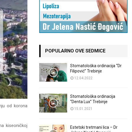
POPULARNO OVE SEDMICE
Stomatološka ordinacija “Dr
Filipović” Trebinje
12.04.2022
Stomatološka ordinacija
“Denta Lux” Trebinje
enju od korona
15.01.2021
na kiseoničkoj
Estetski tretmani lica – Dr