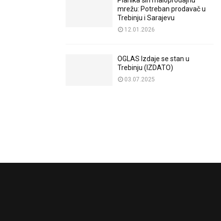
Planika širi maloprodajnu
mrežu: Potreban prodavač u
Trebinju i Sarajevu
12.01.2026
OGLAS Izdaje se stan u
Trebinju (IZDATO)
03.07.2025