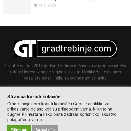
03.07.2025
Portal je nastao 2014 godine. Pratimo dešavanja iz gradova istočne
i stare Hercegovine, te regiona i svijeta. Ukoliko želite da nam
pošaljete tekst ili sliku slobodno nam se javite.
Email:
info@gradtrebinje.com
Stranica koristi kolačiće
Gradtrebinje.com koristi kolačiće i Google analitiku za
prikazivanje oglasa koji su prilagođeni vama. Kliknite na
dugme
Prihvatam
kako biste zadržali korisničko iskustvo
prilagođeno vama.
Prihvatam
Saznaj više