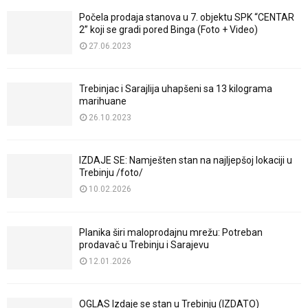
Počela prodaja stanova u 7. objektu SPK “CENTAR
2” koji se gradi pored Binga (Foto + Video)
27.06.2023
Trebinjac i Sarajlija uhapšeni sa 13 kilograma
marihuane
26.10.2023
IZDAJE SE: Namješten stan na najljepšoj lokaciji u
Trebinju /foto/
10.02.2026
Planika širi maloprodajnu mrežu: Potreban
prodavač u Trebinju i Sarajevu
12.01.2026
OGLAS Izdaje se stan u Trebinju (IZDATO)