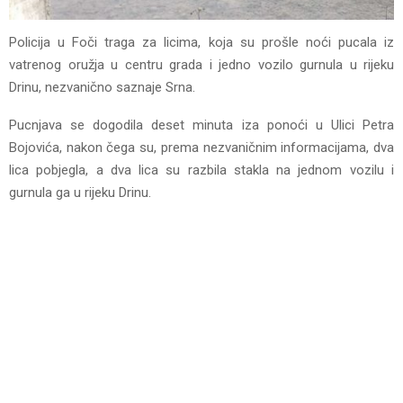
Policija u Foči traga za licima, koja su prošle noći pucala iz
vatrenog oružja u centru grada i jedno vozilo gurnula u rijeku
Drinu, nezvanično saznaje Srna.
Pucnjava se dogodila deset minuta iza ponoći u Ulici Petra
Bojovića, nakon čega su, prema nezvaničnim informacijama, dva
lica pobjegla, a dva lica su razbila stakla na jednom vozilu i
gurnula ga u rijeku Drinu.