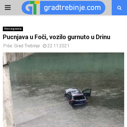
PRIMARY
MENU
Hercegovina
Pucnjava u Foči, vozilo gurnuto u Drinu
Piše:
Grad Trebinje
22.11.2021