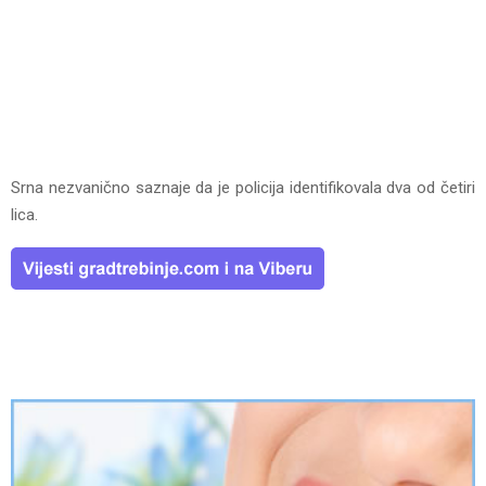
Srna nezvanično saznaje da je policija identifikovala dva od četiri
lica.