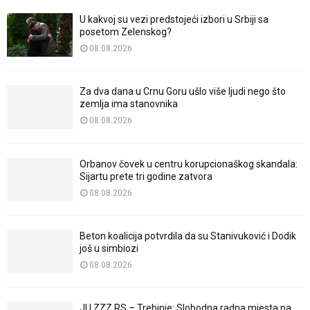
U kakvoj su vezi predstojeći izbori u Srbiji sa
posetom Zelenskog?
08.08.2026
Za dva dana u Crnu Goru ušlo više ljudi nego što
zemlja ima stanovnika
08.08.2026
Orbanov čovek u centru korupcionaškog skandala:
Sijartu prete tri godine zatvora
08.08.2026
Beton koalicija potvrdila da su Stanivuković i Dodik
još u simbiozi
08.08.2026
JU ZZZ RS – Trebinje: Slobodna radna mjesta na