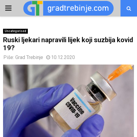
PRIMARY
MENU
Uncategorised
Ruski ljekari napravili lijek koji suzbija kovid
19?
Piše:
Grad Trebinje
10.12.2020