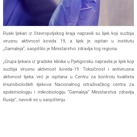
Ruski ljekari iz Stavropoljskog kraja napravili su lijek koji suzbija
virusnu aktivnost kovida 19, a lijek je ispitan u institutu
„Gamaleja”, saopštilo je Ministarstvo zdravlja tog regiona.
„Grupa ljekara iz gradske klinike u Pjatigorsku napravila je lijek koji
suzbija virusnu aktivnost kovida-19. Toksičnost i antivirusna
aktivnost lijeka već je ispitana u Centru za kontrolu kvaliteta
imunobioloških lijekova Nacionalnog istraživačkog centra za
epidemiologiju i mikrobiologiju ”Gamaleja” Ministarstva zdravlja
Rusije”, navodi se u saopštenju.