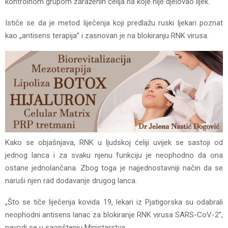
kontrolnom grupom zaraženih ćelija na koje nije djelovao lijek.
Ističe se da je metod liječenja koji predlažu ruski ljekari poznat
kao „antisens terapija” i zasnovan je na blokiranju RNK virusa.
Kako se objašnjava, RNK u ljudskoj ćeliji uvijek se sastoji od
jednog lanca i za svaku njenu funkciju je neophodno da ona
ostane jednolančana. Zbog toga je najjednostavniji način da se
naruši njen rad dodavanje drugog lanca.
„Što se tiče liječenja kovida 19, lekari iz Pjatigorska su odabrali
neophodni antisens lanac za blokiranje RNK virusa SARS-CoV-2”,
navodi se u saopštenju Ministarstva.