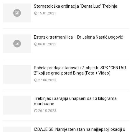
Stomatološka ordinacija “Denta Lux” Trebinje
15.01.2021
Estetski tretmani lica – Dr Jelena Nastić Đogović
06.01.2022
Počela prodaja stanova u 7. objektu SPK “CENTAR
2” koji se gradi pored Binga (Foto + Video)
27.06.2023
Trebinjac i Sarajlija uhapšeni sa 13 kilograma
marihuane
26.10.2023
IZDAJE SE: Namješten stan na najljepšoj lokaciji u