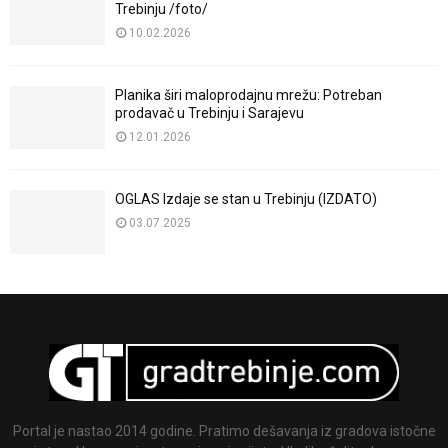
Trebinju /foto/
10.02.2026
Planika širi maloprodajnu mrežu: Potreban
prodavač u Trebinju i Sarajevu
12.01.2026
OGLAS Izdaje se stan u Trebinju (IZDATO)
03.07.2025
Portal je nastao 2014 godine. Pratimo dešavanja iz gradova istočne