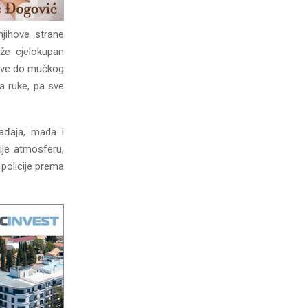
njihove strane
že cjelokupan
 sve do mučkog
na ruke, pa sve
gađaja, mada i
ije atmosferu,
 policije prema