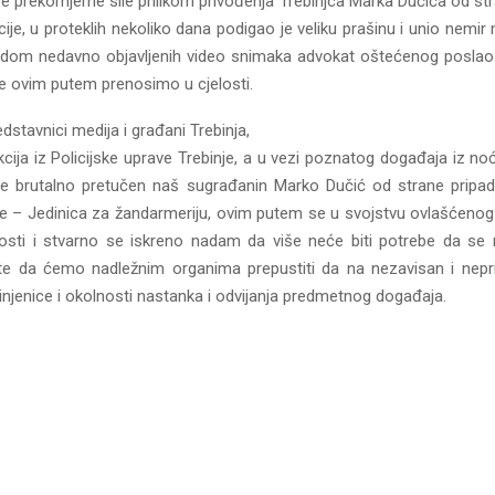
e prekomjerne sile prilikom privođenja Trebinjca Marka Dučića od st
icije, u proteklih nekoliko dana podigao je veliku prašinu i unio nem
odom nedavno objavljenih video snimaka advokat oštećenog poslao
je ovim putem prenosimo u cjelosti.
dstavnici medija i građani Trebinja,
ija iz Policijske uprave Trebinje, a u vezi poznatog događaja iz no
je brutalno pretučen naš sugrađanin Marko Dučić od strane pripadn
je – Jedinica za žandarmeriju, ovim putem se u svojstvu ovlašćen
sti i stvarno se iskreno nadam da više neće biti potrebe da se mo
e da ćemo nadležnim organima prepustiti da na nezavisan i nepr
injenice i okolnosti nastanka i odvijanja predmetnog događaja.