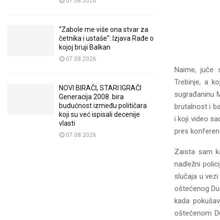
07.08.2026
“Zabole me više ona stvar za
četnika i ustaše”: Izjava Rađe o
kojoj bruji Balkan
07.08.2026
Naime, juče s
Trebinje, a 
NOVI BIRAČI, STARI IGRAČI
sugrađaninu M
Generacija 2008. bira
budućnost između političara
brutalnost i b
koji su već ispisali decenije
i koji video s
vlasti
pres konferenc
07.08.2026
Zaista sam k
nadležni polic
slučaja u vezi
oštećenog Duč
kada pokušava
oštećenom Du