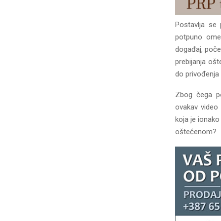
Postavlja se 
potpuno omet
događaj, poče
prebijanja ošt
do privođenja 
Zbog čega pol
ovakav video 
koja je ionako
oštećenom?