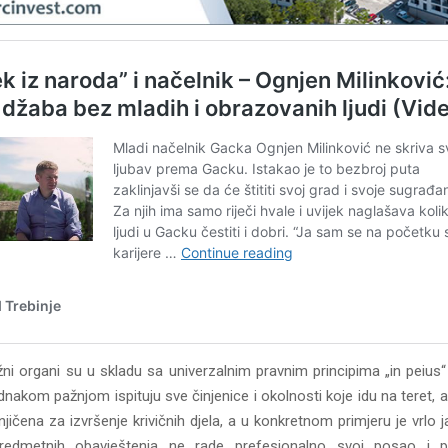
žni organi su u skladu sa univerzalnim pravnim principima „in peius“
dnakom pažnjom ispituju sve činjenice i okolnosti koje idu na teret, ali 
ičena za izvršenje krivičnih djela, a u konkretnom primjeru je vrlo 
redmetnih obavještenja ne rade prefesionalno svoj posao i 