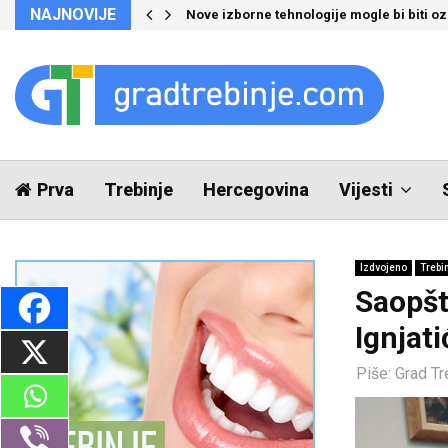
NAJNOVIJE
Nove izborne tehnologije mogle bi biti 
Prva
Trebinje
Hercegovina
Vijesti
Izdvojeno
Trebi
Saopšt
Ignjati
Piše:
Grad Tr