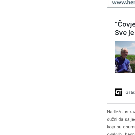
Nadležni istra
dužni da sa je
koja su osumnj
ovakvih besp