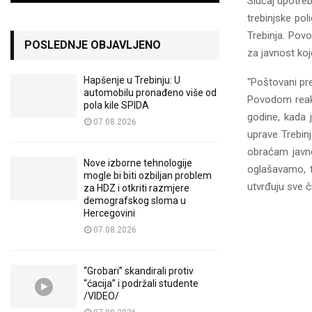
Slučaj upotreb
trebinjske pol
Trebinja. Pov
POSLEDNJE OBJAVLJENO
za javnost ko
Hapšenje u Trebinju: U
“Poštovani pre
automobilu pronađeno više od
Povodom reakc
pola kile SPIDA
godine, kada 
07.08.2026
uprave Trebin
obraćam javno
Nove izborne tehnologije
oglašavamo, t
mogle bi biti ozbiljan problem
utvrđuju sve č
za HDZ i otkriti razmjere
demografskog sloma u
Hercegovini
07.08.2026
“Grobari” skandirali protiv
“ćacija” i podržali studente
/VIDEO/