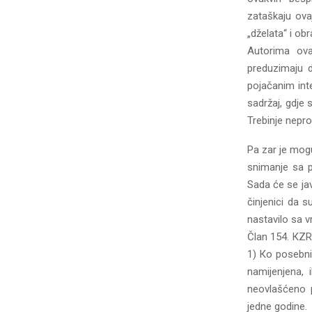
zataškaju ova
„dželata“ i obr
Autorima ova
preduzimaju d
pojačanim inte
sadržaj, gdje 
Trebinje nepro
Pa zar je mogu
snimanje sa p
Sada će se jav
činjenici da s
nastavilo sa v
Član 154. КZR
1) Кo posebnim
namijenjena,
neovlašćeno 
jedne godine.