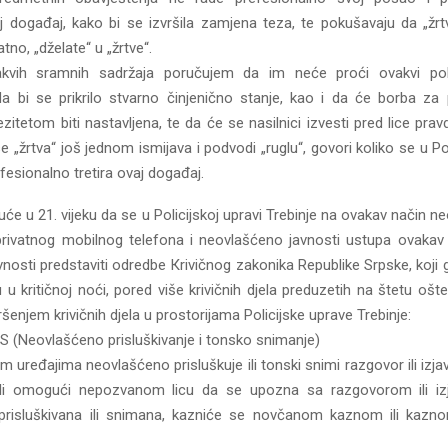
j događaj, kako bi se izvršila zamjena teza, te pokušavaju da „žrt
atno, „dželate“ u „žrtve“.
kvih sramnih sadržaja poručujem da im neće proći ovakvi pok
a bi se prikrilo stvarno činjenično stanje, kao i da će borba za
zitetom biti nastavljena, te da će se nasilnici izvesti pred lice prav
se „žrtva“ još jednom ismijava i podvodi „ruglu“, govori koliko se u Pol
fesionalno tretira ovaj događaj.
će u 21. vijeku da se u Policijskoj upravi Trebinje na ovakav način n
rivatnog mobilnog telefona i neovlašćeno javnosti ustupa ovakav 
nosti predstaviti odredbe Кrivičnog zakonika Republike Srpske, koji 
u u kritičnoj noći, pored više krivičnih djela preduzetih na štetu oš
ršenjem krivičnih djela u prostorijama Policijske uprave Trebinje:
S (Neovlašćeno prisluškivanje i tonsko snimanje)
 uređajima neovlašćeno prisluškuje ili tonski snimi razgovor ili izja
 ili omogući nepozvanom licu da se upozna sa razgovorom ili iz
prisluškivana ili snimana, kazniće se novčanom kaznom ili kazn