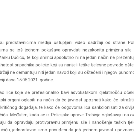
u predstavnicima medija ustupljeni video sadržaji od strane Pol
kojima se još jednom pokušava opravdati nezakonita primjena sil
arku Dučiću, te koji snimci apsolutno ni na jedan način ne prezentuj
ahatost pripadnika policije koji su nanijeli teške tjelesne povrede o
adržaji ne demantuju niti jedan navod koji su oštećeni i njegov punomoć
iji dana 15.05.2021. godine.
ao lice koje se prefesionalno bavi advokatskom djelatnošću oček
ijski organi oglasiti na način da će javnost upoznati kako će istražit
 kritičnog događaja, te kako će odgovorna lica sankcionisati za divlj
ića. Međutim, kada se iz Policijske uprave Trebinje oglašavaju na ov
ju da opravdaju protivpravnu primjenu sile i nanošenje teških tje
čiću, jednostavno smo prinuđeni da još jednom javnost upoznamo