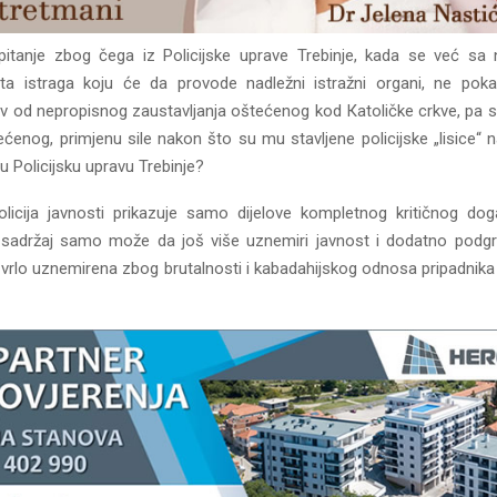
pitanje zbog čega iz Policijske uprave Trebinje, kada se već sa 
a istraga koju će da provode nadležni istražni organi, ne poka
v od nepropisnog zaustavljanja oštećenog kod Кatoličke crkve, pa
ećenog, primjenu sile nakon što su mu stavljene policijske „lisice“ 
u Policijsku upravu Trebinje?
icija javnosti prikazuje samo dijelove kompletnog kritičnog do
sadržaj samo može da još više uznemiri javnost i dodatno podgr
 vrlo uznemirena zbog brutalnosti i kabadahijskog odnosa pripadnika