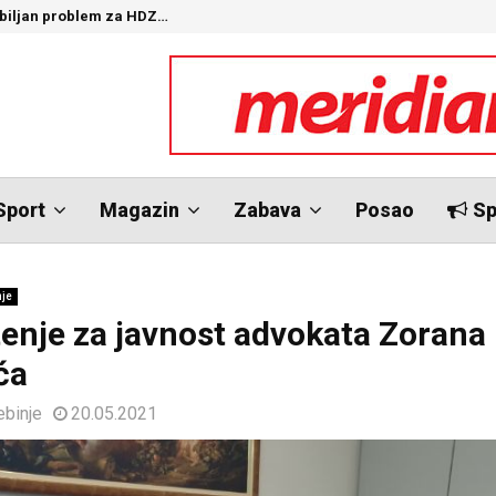
ozbiljan problem za HDZ…
“
Sport
Magazin
Zabava
Posao
Sp
nje
enje za javnost advokata Zorana
ća
ebinje
20.05.2021