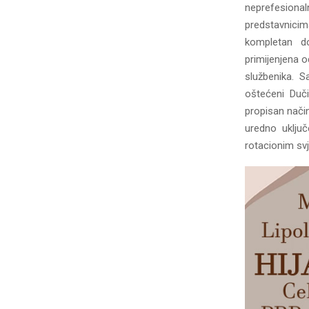
neprefesionaln
predstavnicim
kompletan do
primijenjena o
službenika. S
oštećeni Duči
propisan način
uredno uklju
rotacionim svje