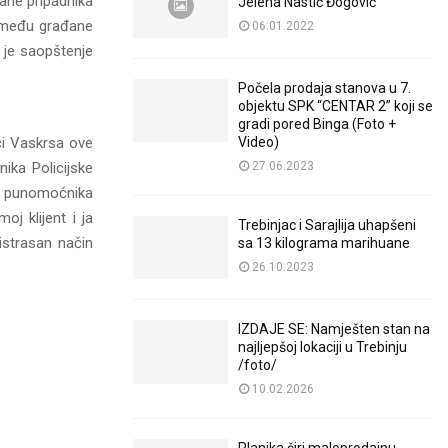
rane pripadnika
Jelena Nastić Đogović
ir među građane
06.01.2022
 je saopštenje
Počela prodaja stanova u 7.
objektu SPK “CENTAR 2” koji se
gradi pored Binga (Foto +
Video)
ći Vaskrsa ove
27.06.2023
ika Policijske
og punomoćnika
j klijent i ja
Trebinjac i Sarajlija uhapšeni
istrasan način
sa 13 kilograma marihuane
26.10.2023
IZDAJE SE: Namješten stan na
najljepšoj lokaciji u Trebinju
/foto/
10.02.2026