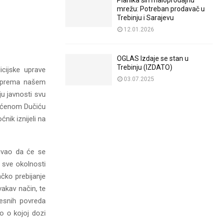
Planika širi maloprodajnu
mrežu: Potreban prodavač u
Trebinju i Sarajevu
12.01.2026
OGLAS Izdaje se stan u
Trebinju (IZDATO)
icijske uprave
03.07.2025
e prema našem
u javnosti svu
štećenom Dučiću
nik iznijeli na
ivao da će se
i sve okolnosti
ačko prebijanje
akav način, te
lesnih povreda
 o kojoj dozi