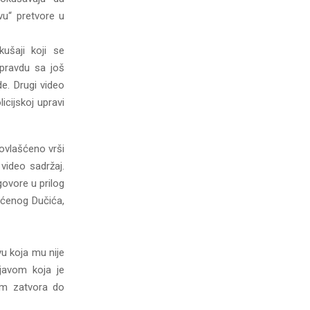
vu“ pretvore u
ušaji koji se
 pravdu sa još
de. Drugi video
icijskoj upravi
eovlašćeno vrši
video sadržaj.
govore u prilog
tećenog Dučića,
vu koja mu nije
javom koja je
om zatvora do