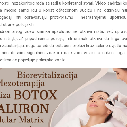
osti i nezakonitog rada se radi u konkretnoj stvari. Video sadržaji koj
a medija samo idu u korist oštećenom Dučiću i ne otkrivaju niti
gađaj, niti opravdavaju protivpravnu i nesrazmjernu upotrebu
d strane policijskih
adržaj prvog video snimka apsolutno ne otkriva ništa, već upra
ć niti „bježi“ pripadnicima policije, niti snimak otkriva da li ga 
 zaustavljaju, nego se vidi da oštećeni prolazi kroz zeleno svjetlo 
čenim desnim signalnim znakom na svom vozilu, a nakon toga 
tlima se pojavljuje policijsko vozilo.