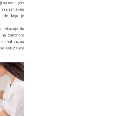
i su ustupljeni
 razjašnjavaju
 sile koja je
vo pokazuje da
ovi na zakonom
na semaforu, sa
sa uključenim