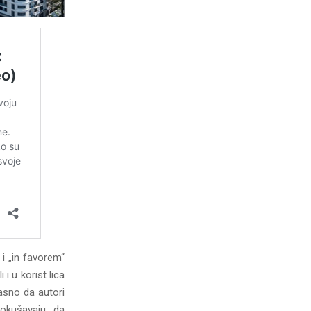
 i „in favorem“
i u korist lica
jasno da autori
pokušavaju da