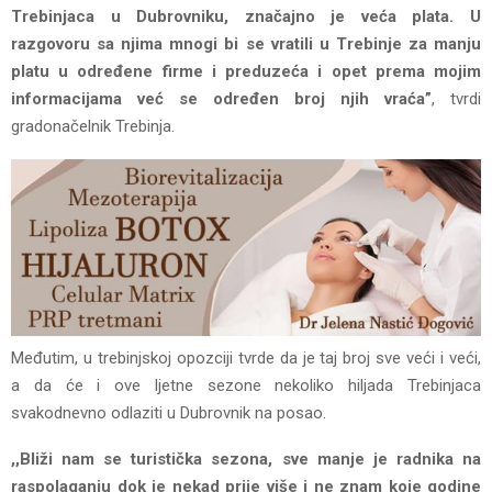
Trebinjaca u Dubrovniku, značajno je veća plata. U
razgovoru sa njima mnogi bi se vratili u Trebinje za manju
platu u određene firme i preduzeća i opet prema mojim
informacijama već se određen broj njih vraća”
, tvrdi
gradonačelnik Trebinja.
Međutim, u trebinjskoj opozciji tvrde da je taj broj sve veći i veći,
a da će i ove ljetne sezone nekoliko hiljada Trebinjaca
svakodnevno odlaziti u Dubrovnik na posao.
,,Bliži nam se turistička sezona, sve manje je radnika na
raspolaganju dok je nekad prije više i ne znam koje godine