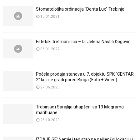
Stomatološka ordinacija “Denta Lux” Trebinje
15.01.2021
Estetski tretmani lica – Dr Jelena Nastić Đogović
06.01.2022
Počela prodaja stanova u 7. objektu SPK “CENTAR
2” koji se gradi pored Binga (Foto + Video)
27.06.2023
Trebinjac i Sarajlija uhapšeni sa 13 kilograma
marihuane
26.10.2023
IZDAJE SE: Namješten stan na najljepšoj lokaciji u