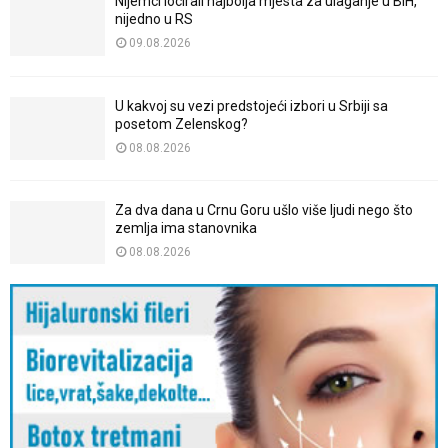
Nijemci locirali najbolja mjesta za ulaganje u BiH,
nijedno u RS
09.08.2026
U kakvoj su vezi predstojeći izbori u Srbiji sa
posetom Zelenskog?
08.08.2026
Za dva dana u Crnu Goru ušlo više ljudi nego što
zemlja ima stanovnika
08.08.2026