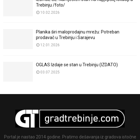
Trebinju /foto/
10.02.2026
Planika širi maloprodajnu mrežu: Potreban
prodavač u Trebinju i Sarajevu
12.01.2026
OGLAS Izdaje se stan u Trebinju (IZDATO)
03.07.2025
Portal je nastao 2014 godine. Pratimo dešavanja iz gradova istočne