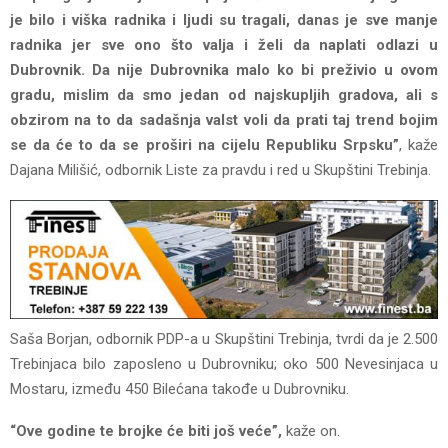
je bilo i viška radnika i ljudi su tragali, danas je sve manje
radnika jer sve ono što valja i želi da naplati odlazi u
Dubrovnik. Da nije Dubrovnika malo ko bi preživio u ovom
gradu, mislim da smo jedan od najskupljih gradova, ali s
obzirom na to da sadašnja valst voli da prati taj trend bojim
se da će to da se proširi na cijelu Republiku Srpsku”
, kaže
Dajana Milišić, odbornik Liste za pravdu i red u Skupštini Trebinja.
Saša Borjan, odbornik PDP-a u Skupštini Trebinja, tvrdi da je 2.500
Trebinjaca bilo zaposleno u Dubrovniku; oko 500 Nevesinjaca u
Mostaru, između 450 Bilećana takođe u Dubrovniku.
“Ove godine te brojke će biti još veće”,
kaže on.