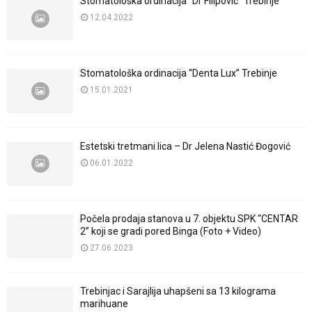
Stomatološka ordinacija “Dr Filipović” Trebinje
12.04.2022
Stomatološka ordinacija “Denta Lux” Trebinje
15.01.2021
Estetski tretmani lica – Dr Jelena Nastić Đogović
06.01.2022
Počela prodaja stanova u 7. objektu SPK “CENTAR
2” koji se gradi pored Binga (Foto + Video)
27.06.2023
Trebinjac i Sarajlija uhapšeni sa 13 kilograma
marihuane