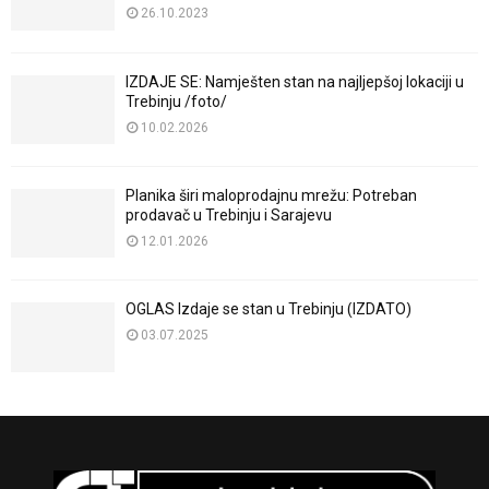
26.10.2023
IZDAJE SE: Namješten stan na najljepšoj lokaciji u
Trebinju /foto/
10.02.2026
Planika širi maloprodajnu mrežu: Potreban
prodavač u Trebinju i Sarajevu
12.01.2026
OGLAS Izdaje se stan u Trebinju (IZDATO)
03.07.2025