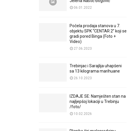
Jelena Nastić Đogović
06.01.2022
Počela prodaja stanova u 7.
objektu SPK “CENTAR 2” koji se
gradi pored Binga (Foto +
Video)
27.06.2023
Trebinjac i Sarajlija uhapšeni
sa 13 kilograma marihuane
26.10.2023
IZDAJE SE: Namješten stan na
najljepšoj lokaciji u Trebinju
/foto/
10.02.2026