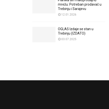
Planika širi maloprodajnu
mrežu: Potreban prodavač u
Trebinju i Sarajevu
12.01.2026
OGLAS Izdaje se stan u
Trebinju (IZDATO)
03.07.2025