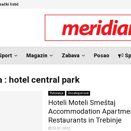
ački listić
S
Sport
Magazin
Zabava
Posao
Sp
 : hotel central park
Putovanja
Uncategorised
Hoteli Moteli Smeštaj
Accommodation Apartme
Restaurants in Trebinje
20.01.2022