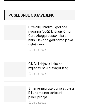
POSLEDNJE OBJAVLJENO
Diže oluju kad mu gori pod
nogama: Vučić kritikuje Crnu
Goru zbog predstavnika u
Kninu, iako se godinama jedva
oglašavao
06.08.2026
CIK BiH objavio kako će
izgledati novi glasački listić
06.08.2026
Smanjena proizvodnja struje u
BiH, nema nestašica ni
poskupljenja
06.08.2026