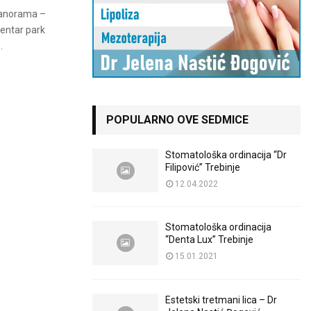
 Panorama –
Centar park
.
POPULARNO OVE SEDMICE
Stomatološka ordinacija “Dr
Filipović” Trebinje
12.04.2022
Stomatološka ordinacija
“Denta Lux” Trebinje
15.01.2021
Estetski tretmani lica – Dr