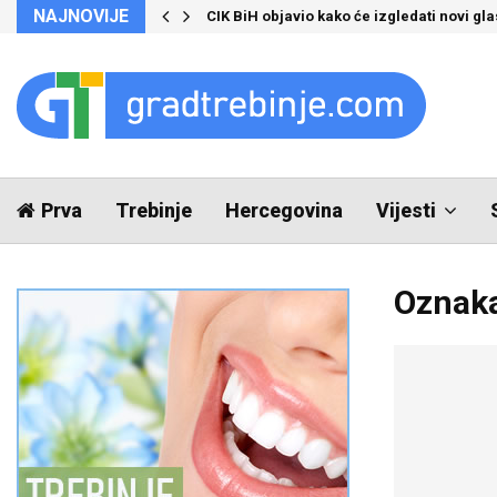
NAJNOVIJE
CIK BiH objavio kako će izgledati novi glas
Prva
Trebinje
Hercegovina
Vijesti
Oznaka