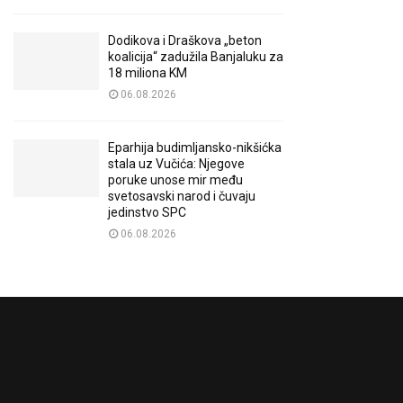
Dodikova i Draškova „beton
koalicija“ zadužila Banjaluku za
18 miliona KM
06.08.2026
Eparhija budimljansko-nikšićka
stala uz Vučića: Njegove
poruke unose mir među
svetosavski narod i čuvaju
jedinstvo SPC
06.08.2026