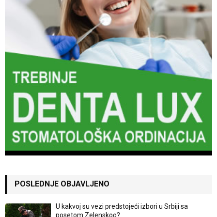
POSLEDNJE OBJAVLJENO
U kakvoj su vezi predstojeći izbori u Srbiji sa
posetom Zelenskog?