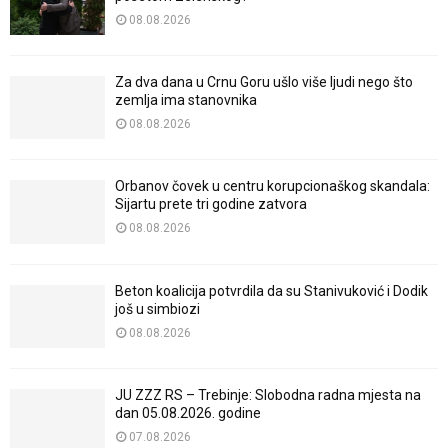
08.08.2026
Za dva dana u Crnu Goru ušlo više ljudi nego što
zemlja ima stanovnika
08.08.2026
Orbanov čovek u centru korupcionaškog skandala:
Sijartu prete tri godine zatvora
08.08.2026
Beton koalicija potvrdila da su Stanivuković i Dodik
još u simbiozi
08.08.2026
JU ZZZ RS – Trebinje: Slobodna radna mjesta na
dan 05.08.2026. godine
07.08.2026