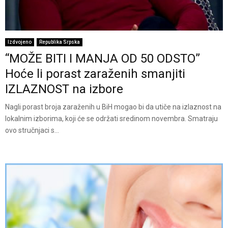
Izdvojeno
Republika Srpska
“MOŽE BITI I MANJA OD 50 ODSTO”
Hoće li porast zaraženih smanjiti
IZLAZNOST na izbore
Nagli porast broja zaraženih u BiH mogao bi da utiče na izlaznost na
lokalnim izborima, koji će se održati sredinom novembra. Smatraju
ovo stručnjaci s...