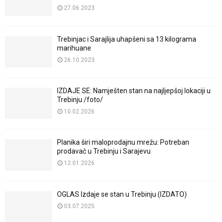
27.06.2023
Trebinjac i Sarajlija uhapšeni sa 13 kilograma
marihuane
26.10.2023
IZDAJE SE: Namješten stan na najljepšoj lokaciji u
Trebinju /foto/
10.02.2026
Planika širi maloprodajnu mrežu: Potreban
prodavač u Trebinju i Sarajevu
12.01.2026
OGLAS Izdaje se stan u Trebinju (IZDATO)
03.07.2025