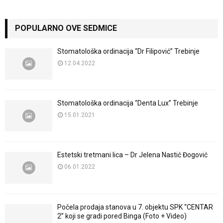
POPULARNO OVE SEDMICE
Stomatološka ordinacija “Dr Filipović” Trebinje
12.04.2022
Stomatološka ordinacija “Denta Lux” Trebinje
15.01.2021
Estetski tretmani lica – Dr Jelena Nastić Đogović
06.01.2022
Počela prodaja stanova u 7. objektu SPK “CENTAR
2” koji se gradi pored Binga (Foto + Video)