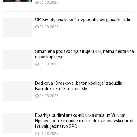
06.08.2026
CIK BiH objavio kako će izgledati novi glasački listić
06.08.2026
Smanjena proizvodnja struje u BiH, nema nestašica
ni poskupljenja
06.08.2026
Dodikova i Draškova „beton koalicija“ zadužila
Banjaluku za 18 miliona KM
06.08.2026
Eparhija budimljansko-nikšićka stala uz Vučića:
Njegove poruke unose mir među svetosavski narod
i čuvaju jedinstvo SPC
06.08.2026