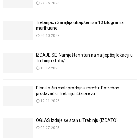
27.06.2023
Trebinjac i Sarajlija uhapšeni sa 13 kilograma
marihuane
26.10.2023
IZDAJE SE: Namješten stan na najljepšoj lokaciji u
Trebinju /foto/
10.02.2026
Planika širi maloprodajnu mrežu: Potreban
prodavač u Trebinju i Sarajevu
12.01.2026
OGLAS Izdaje se stan u Trebinju (IZDATO)
03.07.2025