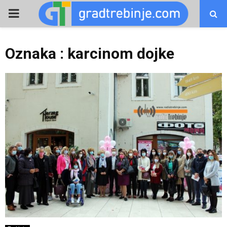
PRIMARY
MENU
Oznaka : karcinom dojke