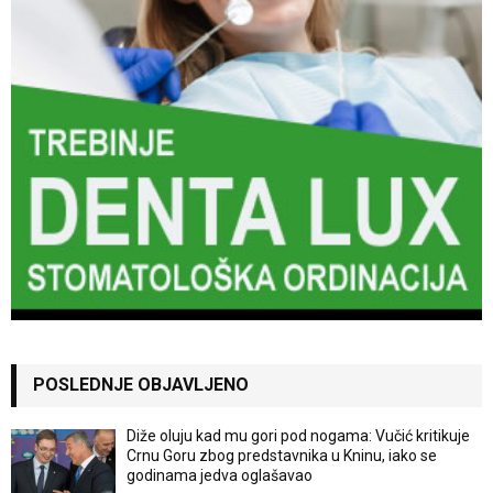
POSLEDNJE OBJAVLJENO
Diže oluju kad mu gori pod nogama: Vučić kritikuje
Crnu Goru zbog predstavnika u Kninu, iako se
godinama jedva oglašavao