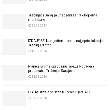
Trebinjac i Sarajlija uhapšeni sa 13 kilograma
marihuane
26.10.2023
IZDAJE SE: Namješten stan na najljepšoj lokaciji u
Trebinju /foto/
10.02.2026
Planika širi maloprodajnu mrežu: Potreban
prodavač u Trebinju i Sarajevu
12.01.2026
OGLAS Izdaje se stan u Trebinju (IZDATO)
03.07.2025