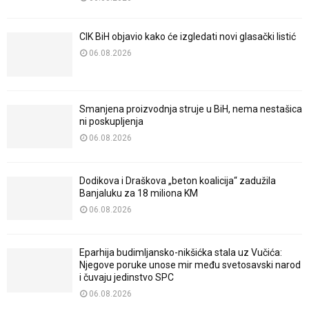
CIK BiH objavio kako će izgledati novi glasački listić
06.08.2026
Smanjena proizvodnja struje u BiH, nema nestašica
ni poskupljenja
06.08.2026
Dodikova i Draškova „beton koalicija“ zadužila
Banjaluku za 18 miliona KM
06.08.2026
Eparhija budimljansko-nikšićka stala uz Vučića:
Njegove poruke unose mir među svetosavski narod
i čuvaju jedinstvo SPC
06.08.2026