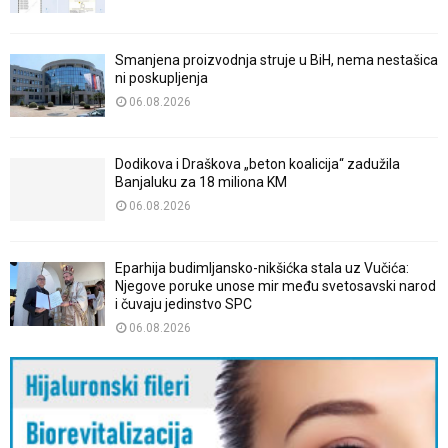
Smanjena proizvodnja struje u BiH, nema nestašica
ni poskupljenja
06.08.2026
Dodikova i Draškova „beton koalicija“ zadužila
Banjaluku za 18 miliona KM
06.08.2026
Eparhija budimljansko-nikšićka stala uz Vučića:
Njegove poruke unose mir među svetosavski narod
i čuvaju jedinstvo SPC
06.08.2026