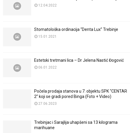
12.04.2022
Stomatološka ordinacija “Denta Lux” Trebinje
15.01.2021
Estetski tretmani lica – Dr Jelena Nastić Đogović
06.01.2022
Počela prodaja stanova u 7. objektu SPK “CENTAR
2” koji se gradi pored Binga (Foto + Video)
27.06.2023
Trebinjac i Sarajlija uhapšeni sa 13 kilograma
marihuane