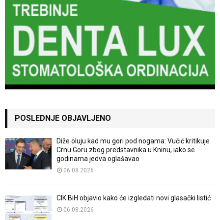
POSLEDNJE OBJAVLJENO
Diže oluju kad mu gori pod nogama: Vučić kritikuje
Crnu Goru zbog predstavnika u Kninu, iako se
godinama jedva oglašavao
06.08.2026
CIK BiH objavio kako će izgledati novi glasački listić
06.08.2026