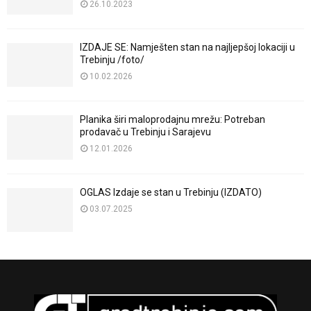
26.10.2023
IZDAJE SE: Namješten stan na najljepšoj lokaciji u
Trebinju /foto/
10.02.2026
Planika širi maloprodajnu mrežu: Potreban
prodavač u Trebinju i Sarajevu
12.01.2026
OGLAS Izdaje se stan u Trebinju (IZDATO)
03.07.2025