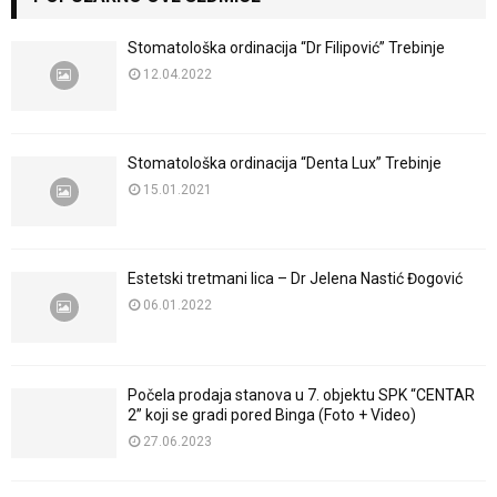
Stomatološka ordinacija “Dr Filipović” Trebinje
12.04.2022
Stomatološka ordinacija “Denta Lux” Trebinje
15.01.2021
Estetski tretmani lica – Dr Jelena Nastić Đogović
06.01.2022
Počela prodaja stanova u 7. objektu SPK “CENTAR
2” koji se gradi pored Binga (Foto + Video)
27.06.2023