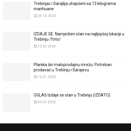
Trebinjac i Sarajlija uhapšeni sa 13 kilograma
marihuane
26.10.2023
IZDAJE SE: Namješten stan na najljepšoj lokaciji u
Trebinju /foto/
10.02.2026
Planika širi maloprodajnu mrežu: Potreban
prodavač u Trebinju i Sarajevu
12.01.2026
OGLAS Izdaje se stan u Trebinju (IZDATO)
03.07.2025