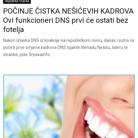
Republika Srpska
POČINJE ČISTKA NEŠIĆEVIH KADROVA
Ovi funkcioneri DNS prvi će ostati bez
fotelja
Nakon izlaska DNS iz koalicije na republičkom nivou, danas i sutra će
početi prve smjene kadrova DNS lojalnih Nenadu Nešiću, lideru te
stranke, piše Srpskainfo....