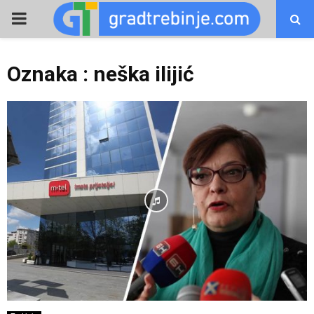
PRIMARY
MENU
Oznaka : neška ilijić