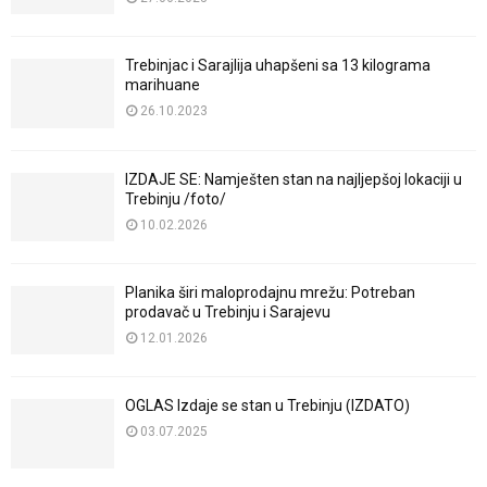
Trebinjac i Sarajlija uhapšeni sa 13 kilograma
marihuane
26.10.2023
IZDAJE SE: Namješten stan na najljepšoj lokaciji u
Trebinju /foto/
10.02.2026
Planika širi maloprodajnu mrežu: Potreban
prodavač u Trebinju i Sarajevu
12.01.2026
OGLAS Izdaje se stan u Trebinju (IZDATO)
03.07.2025