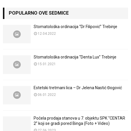
POPULARNO OVE SEDMICE
Stomatološka ordinacija “Dr Filipović” Trebinje
12.04.2022
Stomatološka ordinacija “Denta Lux” Trebinje
15.01.2021
Estetski tretmani lica – Dr Jelena Nastić Đogović
06.01.2022
Počela prodaja stanova u 7. objektu SPK “CENTAR
2” koji se gradi pored Binga (Foto + Video)
27.06.2023