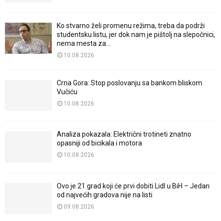
Ko stvarno želi promenu režima, treba da podrži
studentsku listu, jer dok nam je pištolj na slepočnici,
nema mesta za...
10.08.2026
Crna Gora: Stop poslovanju sa bankom bliskom
Vučiću
10.08.2026
Analiza pokazala: Električni trotineti znatno
opasniji od bicikala i motora
10.08.2026
Ovo je 21 grad koji će prvi dobiti Lidl u BiH – Jedan
od najvećih gradova nije na listi
09.08.2026