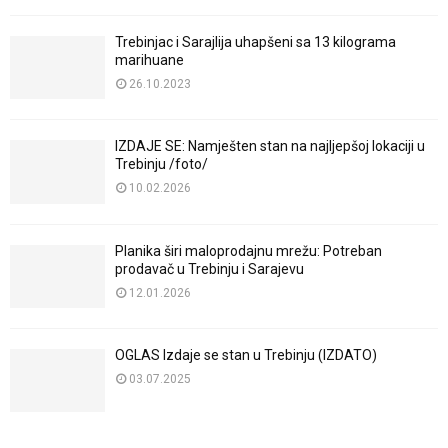
Trebinjac i Sarajlija uhapšeni sa 13 kilograma
marihuane
26.10.2023
IZDAJE SE: Namješten stan na najljepšoj lokaciji u
Trebinju /foto/
10.02.2026
Planika širi maloprodajnu mrežu: Potreban
prodavač u Trebinju i Sarajevu
12.01.2026
OGLAS Izdaje se stan u Trebinju (IZDATO)
03.07.2025