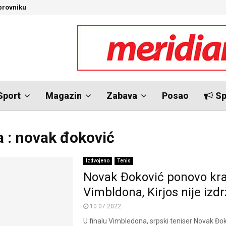
brovniku
N
Sport
Magazin
Zabava
Posao
Sp
 : novak đoković
Izdvojeno
Tenis
Novak Đoković ponovo kra
Vimbldona, Kirjos nije izd
10.07.2022
U finalu Vimbledona, srpski teniser Novak Đo