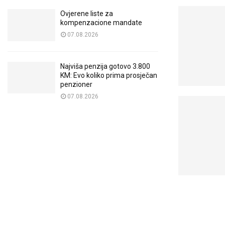
Ovjerene liste za
kompenzacione mandate
07.08.2026
Najviša penzija gotovo 3.800
KM: Evo koliko prima prosječan
penzioner
07.08.2026