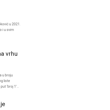
ković u 2021.
o i u svim
na vrhu
a u broju
g liste
ut ‘broj 1’...
je