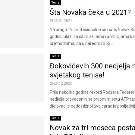
Tenis
Šta Novaka čeka u 2021?
03.01.2021
Na pragu 19. profesionalne sezone, Novak Đo
godinu ulazi sa istim željama i ambicijama ka
prethodnima, da u narednih 365...
Tenis
Đokovićevih 300 nedjelja 
svjetskog tenisa!
23.12.2020
Prije nekoliko godina rekord Rodžera Federer
nedjelja provedenih na prvom mjestu ATP ran
djelovao je nedostižno! Švajcarac je posljednji p
Tenis
Novak za tri meseca posta