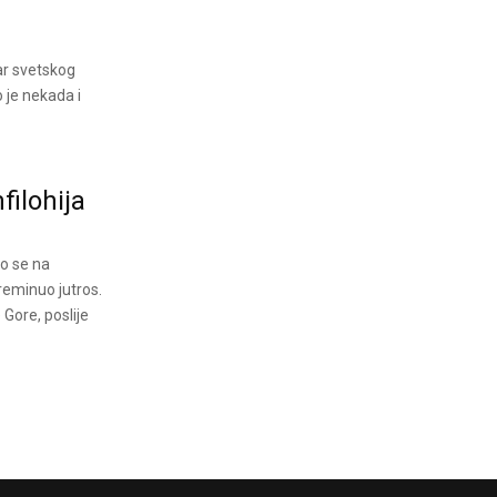
ar svetskog
o je nekada i
filohija
io se na
reminuo jutros.
Gore, poslije