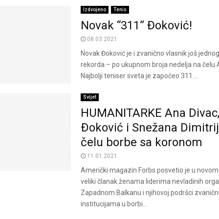
Izdvojeno
Tenis
Novak “311” Đoković!
08.03.2021
Novak Đoković je i zvanično vlasnik još jedno
rekorda – po ukupnom broja nedelja na čelu A
Najbolji teniser sveta je započeo 311....
Svijet
HUMANITARKE Ana Divac,
Ðoković i Snežana Dimitri
čelu borbe sa koronom
11.01.2021
Američki magazin Forbs posvetio je u novom 
veliki članak ženama liderima nevladinih orga
Zapadnom Balkanu i njihovoj podršci zvanič
institucijama u borbi...