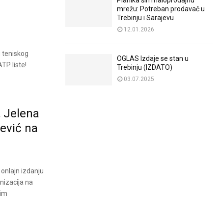
Planika širi maloprodajnu
mrežu: Potreban prodavač u
Trebinju i Sarajevu
12.01.2026
g teniskog
OGLAS Izdaje se stan u
TP liste!
Trebinju (IZDATO)
03.07.2025
 Jelena
jević na
onlajn izdanju
nizacija na
nim