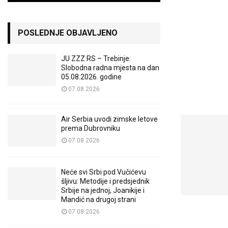
POSLEDNJE OBJAVLJENO
JU ZZZ RS – Trebinje:
Slobodna radna mjesta na dan
05.08.2026. godine
07.08.2026
Air Serbia uvodi zimske letove
prema Dubrovniku
07.08.2026
Neće svi Srbi pod Vučićevu
šljivu: Metodije i predsjednik
Srbije na jednoj, Joanikije i
Mandić na drugoj strani
07.08.2026