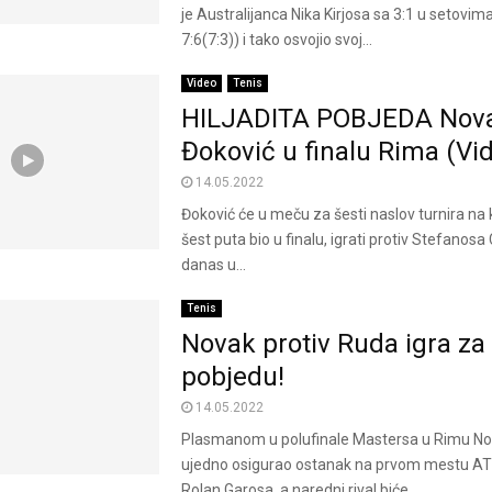
je Australijanca Nika Kirjosa sa 3:1 u setovima (
7:6(7:3)) i tako osvojio svoj...
Video
Tenis
HILJADITA POBJEDA Nov
Đoković u finalu Rima (Vi
14.05.2022
Đoković će u meču za šesti naslov turnira na 
šest puta bio u finalu, igrati protiv Stefanosa C
danas u...
Tenis
Novak protiv Ruda igra za 
pobjedu!
14.05.2022
Plasmanom u polufinale Mastersa u Rimu No
ujedno osigurao ostanak na prvom mestu ATP
Rolan Garosa, a naredni rival biće...