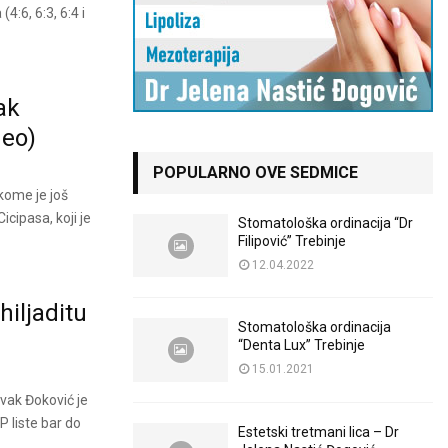
4:6, 6:3, 6:4 i
ak
deo)
POPULARNO OVE SEDMICE
kome je još
icipasa, koji je
Stomatološka ordinacija “Dr
Filipović” Trebinje
12.04.2022
hiljaditu
Stomatološka ordinacija
“Denta Lux” Trebinje
15.01.2021
vak Đoković je
 liste bar do
Estetski tretmani lica – Dr