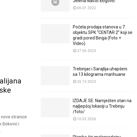
Jelena Nastić Đogović
06.01.2022
Počela prodaja stanova u 7.
objektu SPK “CENTAR 2” koji se
gradi pored Binga (Foto +
Video)
27.06.2023
Trebinjac i Sarajlija uhapšeni
sa 13 kilograma marihuane
alijana
26.10.2023
iske
IZDAJE SE: Namješten stan na
najljepšoj lokaciji u Trebinju
/foto/
 nove stranice
10.02.2026
k Đoković i
.