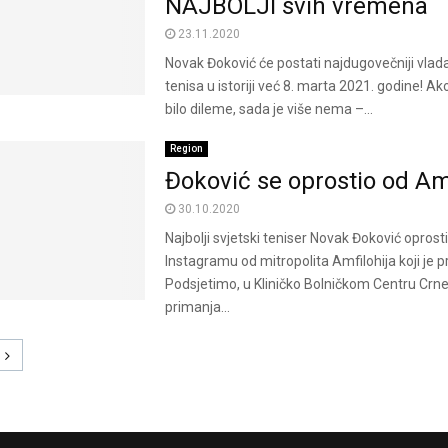
NAJBOLJI svih vremena
23.11.2020
Novak Đoković će postati najdugovečniji vlad
tenisa u istoriji već 8. marta 2021. godine! Ak
bilo dileme, sada je više nema –...
Region
Đoković se oprostio od Am
30.10.2020
Najbolji svjetski teniser Novak Đoković oprost
Instagramu od mitropolita Amfilohija koji je p
Podsjetimo, u Kliničko Bolničkom Centru Crne 
primanja...
ion