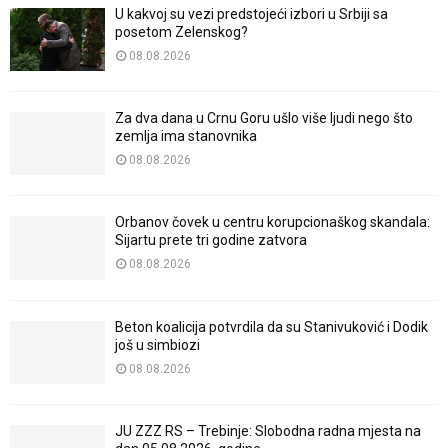
U kakvoj su vezi predstojeći izbori u Srbiji sa
posetom Zelenskog?
08.08.2026
Za dva dana u Crnu Goru ušlo više ljudi nego što
zemlja ima stanovnika
08.08.2026
Orbanov čovek u centru korupcionaškog skandala:
Sijartu prete tri godine zatvora
08.08.2026
Beton koalicija potvrdila da su Stanivuković i Dodik
još u simbiozi
08.08.2026
JU ZZZ RS – Trebinje: Slobodna radna mjesta na