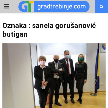
PRIMARY
MENU
Oznaka : sanela gorušanović
butigan