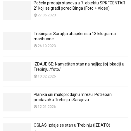
Počela prodaja stanova u 7. objektu SPK “CENTAR
2” koji se gradi pored Binga (Foto + Video)
27.06.2023
Trebinjac i Sarajlija uhapšeni sa 13 kilograma
marihuane
26.10.2023
IZDAJE SE: Namješten stan na najljepšoj lokaciji u
Trebinju /foto/
10.02.2026
Planika širi maloprodajnu mrežu: Potreban
prodavač u Trebinju i Sarajevu
12.01.2026
OGLAS Izdaje se stan u Trebinju (IZDATO)