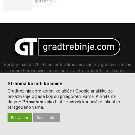
03.07.2025
Portal je nastao 2014 godine. Pratimo dešavanja iz gradova istočne
i stare Hercegovine, te regiona i svijeta. Ukoliko želite da nam
pošaljete tekst ili sliku slobodno nam se javite.
Stranica koristi kolačiće
Email:
info@gradtrebinje.com
Gradtrebinje.com koristi kolačiće i Google analitiku za
prikazivanje oglasa koji su prilagođeni vama. Kliknite na
dugme
Prihvatam
kako biste zadržali korisničko iskustvo
prilagođeno vama.
Prihvatam
Saznaj više
@2014-2020. Sva prava zadržana.
Pravila korištenja
Izrada:
GT team