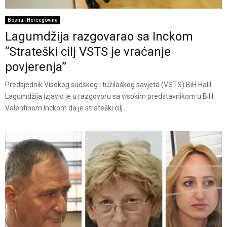
Bosna i Hercegovina
Lagumdžija razgovarao sa Inckom
“Strateški cilj VSTS je vraćanje
povjerenja”
Predsjednik Visokog sudskog i tužilaškog savjeta (VSTS) BiH Halil
Lagumdžija izjavio je u razgovoru sa visokim predstavnikom u BiH
Valentinom Inckom da je strateški cilj...