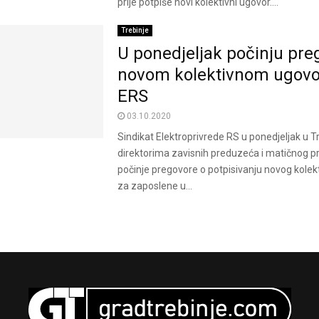
prije potpiše novi kolektivni ugovor....
Trebinje
U ponedjeljak počinju pre
novom kolektivnom ugovo
ERS
03.10.2020
Sindikat Elektroprivrede RS u ponedjeljak u T
direktorima zavisnih preduzeća i matičnog 
počinje pregovore o potpisivanju novog kole
za zaposlene u...