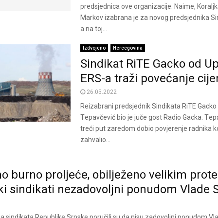
predsjednica ove organizacije. Naime, Koralj
Markov izabrana je za novog predsjednika Si
a na toj...
Izdvojeno
Hercegovina
Sindikat RiTE Gacko od U
ERS-a traži povećanje cij
26.05.2022
Rеizabrani prеdsjеdnik Sindikata RiTE Gacko 
Tеpavčеvić bio jе jučе gost Radio Gacka. Tеp
trеći put zarеdom dobio povjеrеnjе radnika k
zahvalio...
 burno proljeće, obilježeno velikim prot
i sindikati nezadovoljni ponudom Vlade 
ja sindikata Republike Srpske poručili su da nisu zadovoljni ponudom Vl