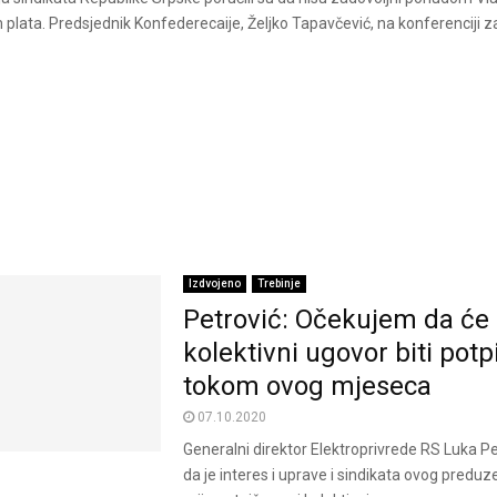
plata. Predsjednik Konfederecaije, Željko Tapavčević, na konferenciji za
Izdvojeno
Trebinje
Petrović: Očekujem da će
kolektivni ugovor biti pot
tokom ovog mjeseca
07.10.2020
Generalni direktor Elektroprivrede RS Luka Pe
da je interes i uprave i sindikata ovog preduz