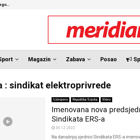
nego…
O
Sport
Magazin
Zabava
Posao
Sp
 : sindikat elektroprivrede
Izdvojeno
Republika Srpska
Video
Imenovana nova predsjed
Sindikata ERS-a
30.12.2022
Na današnjoj sjednici Sindikata ERS-a imeno