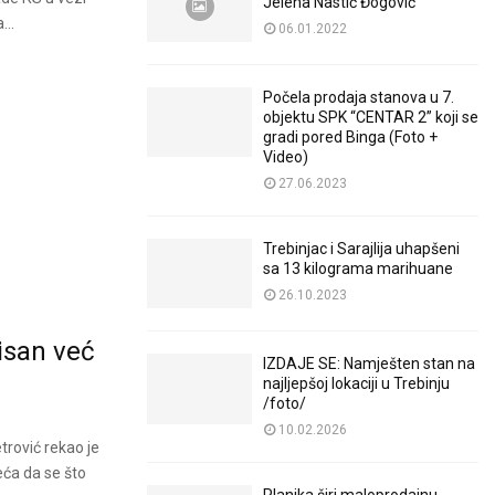
Jelena Nastić Đogović
...
06.01.2022
Počela prodaja stanova u 7.
objektu SPK “CENTAR 2” koji se
gradi pored Binga (Foto +
Video)
27.06.2023
Trebinjac i Sarajlija uhapšeni
sa 13 kilograma marihuane
26.10.2023
pisan već
IZDAJE SE: Namješten stan na
najljepšoj lokaciji u Trebinju
/foto/
10.02.2026
trović rekao je
eća da se što