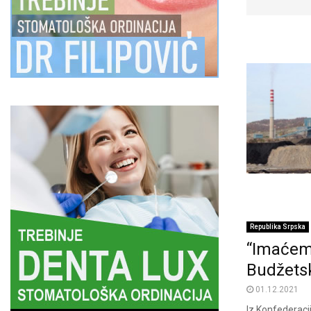
Republika Srpska
“Imaćemo
Budžetsk
01.12.2021
Iz Konfederaci