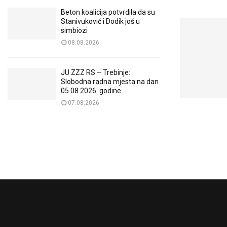
Beton koalicija potvrdila da su
Stanivuković i Dodik još u
simbiozi
08.08.2026
JU ZZZ RS – Trebinje:
Slobodna radna mjesta na dan
05.08.2026. godine
07.08.2026