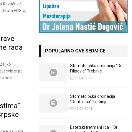
ka Kovačević
ndikata ERS-a,
prave
ene rada
POPULARNO OVE SEDMICE
Žеljko
Stomatološka ordinacija “Dr
avčеvić jе po
Filipović” Trebinje
ojima sе
12.04.2022
Stomatološka ordinacija
“Denta Lux” Trebinje
estima”
15.01.2021
Srpske
Estetski tretmani lica – Dr
ade RS u vezi