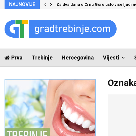
NAJNOVIJE
Za dva dana u Crnu Goru ušlo više ljudi 
Prva
Trebinje
Hercegovina
Vijesti
Oznaka