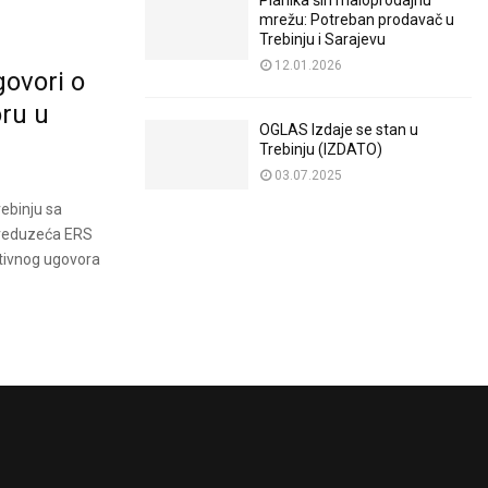
Planika širi maloprodajnu
mrežu: Potreban prodavač u
Trebinju i Sarajevu
12.01.2026
govori o
ru u
OGLAS Izdaje se stan u
Trebinju (IZDATO)
03.07.2025
rebinju sa
preduzeća ERS
ktivnog ugovora