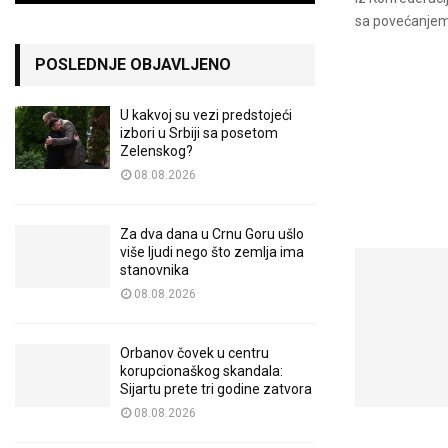
sa povećanjem 
POSLEDNJE OBJAVLJENO
U kakvoj su vezi predstojeći
izbori u Srbiji sa posetom
Zelenskog?
08.08.2026
Za dva dana u Crnu Goru ušlo
više ljudi nego što zemlja ima
stanovnika
08.08.2026
Orbanov čovek u centru
korupcionaškog skandala:
Sijartu prete tri godine zatvora
08.08.2026