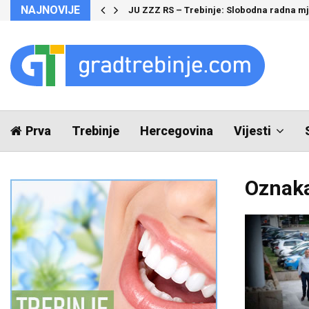
NAJNOVIJE
Air Serbia uvodi zimske letove prema Du
Prva
Trebinje
Hercegovina
Vijesti
Oznaka