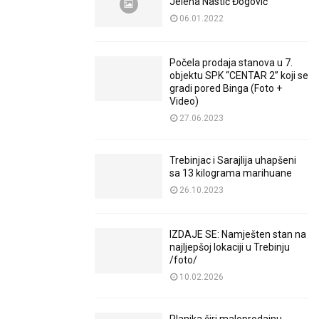
Jelena Nastić Đogović
06.01.2022
Počela prodaja stanova u 7.
objektu SPK “CENTAR 2” koji se
gradi pored Binga (Foto +
Video)
27.06.2023
Trebinjac i Sarajlija uhapšeni
sa 13 kilograma marihuane
26.10.2023
IZDAJE SE: Namješten stan na
najljepšoj lokaciji u Trebinju
/foto/
10.02.2026