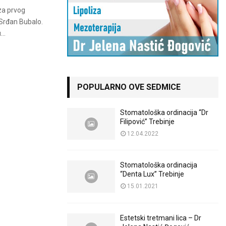
 za prvog
Srđan Bubalo.
..
POPULARNO OVE SEDMICE
Stomatološka ordinacija “Dr
Filipović” Trebinje
12.04.2022
Stomatološka ordinacija
“Denta Lux” Trebinje
15.01.2021
Estetski tretmani lica – Dr