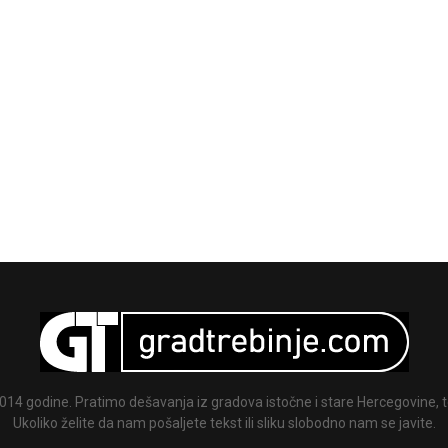
014 godine. Pratimo dešavanja iz gradova istočne i stare Hercegovine, te
Ukoliko želite da nam pošaljete tekst ili sliku slobodno nam se javite.