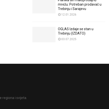
Planika širi maloprodajnu
mrežu: Potreban prodavač u
Trebinju i Sarajevu
12.01.2026
OGLAS Izdaje se stan u
Trebinju (IZDATO)
03.07.2025
 regiona i svijeta.