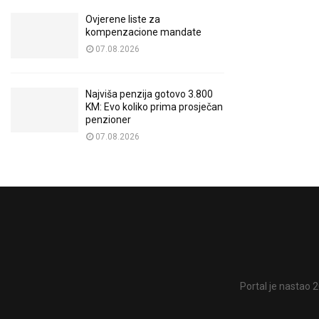
Ovjerene liste za
kompenzacione mandate
07.08.2026
Najviša penzija gotovo 3.800
KM: Evo koliko prima prosječan
penzioner
07.08.2026
Portal je nastao 2