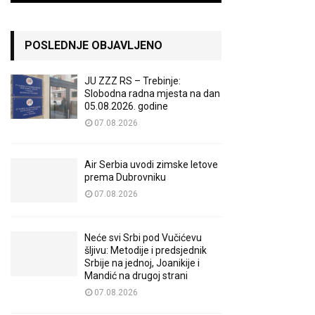
POSLEDNJE OBJAVLJENO
JU ZZZ RS – Trebinje:
Slobodna radna mjesta na dan
05.08.2026. godine
07.08.2026
Air Serbia uvodi zimske letove
prema Dubrovniku
07.08.2026
Neće svi Srbi pod Vučićevu
šljivu: Metodije i predsjednik
Srbije na jednoj, Joanikije i
Mandić na drugoj strani
07.08.2026