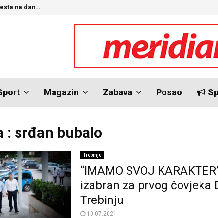
brovniku
N
Sport
Magazin
Zabava
Posao
Sp
 : srđan bubalo
Trebinje
“IMAMO SVOJ KARAKTER”
izabran za prvog čovjeka
Trebinju
10.07.2021