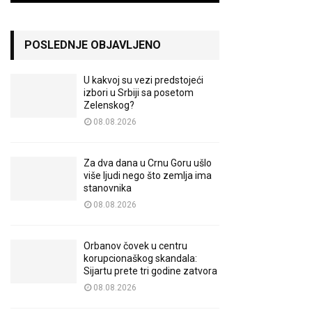
POSLEDNJE OBJAVLJENO
U kakvoj su vezi predstojeći
izbori u Srbiji sa posetom
Zelenskog?
08.08.2026
Za dva dana u Crnu Goru ušlo
više ljudi nego što zemlja ima
stanovnika
08.08.2026
Orbanov čovek u centru
korupcionaškog skandala:
Sijartu prete tri godine zatvora
08.08.2026