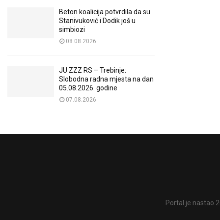
Beton koalicija potvrdila da su
Stanivuković i Dodik još u
simbiozi
08.08.2026
JU ZZZ RS – Trebinje:
Slobodna radna mjesta na dan
05.08.2026. godine
07.08.2026
Portal je nastao 2