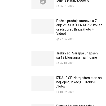
Jelena Nastić Đogović
06.01.2022
Počela prodaja stanova u 7.
objektu SPK “CENTAR 2” koji se
gradi pored Binga (Foto +
Video)
27.06.2023
Trebinjac i Sarajlija uhapšeni
sa 13 kilograma marihuane
26.10.2023
IZDAJE SE: Namješten stan na
najljepšoj lokaciji u Trebinju
/foto/
10.02.2026