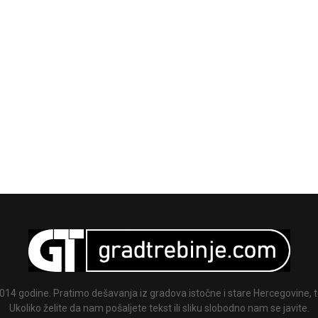
014 godine. Pratimo dešavanja iz gradova istočne i stare Hercegovine, te
Ukoliko želite da nam pošaljete tekst ili sliku slobodno nam se javite.