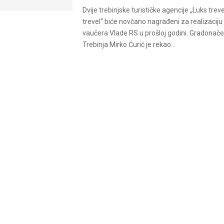
Dvije trebinjske turističke agencije „Luks treve
trevel“ biće novčano nagrađeni za realizaciju 
vaučera Vlade RS u prošloj godini. Gradonače
Trebinja Mirko Ćurić je rekao...