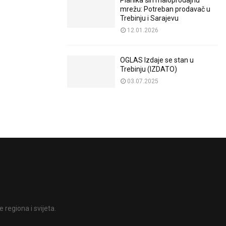
Planika širi maloprodajnu
mrežu: Potreban prodavač u
Trebinju i Sarajevu
12.01.2026
OGLAS Izdaje se stan u
Trebinju (IZDATO)
03.07.2025
 regiona i svijeta.