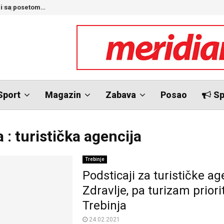
nego…
O
Sport
Magazin
Zabava
Posao
Sp
 : turistička agencija
Trebinje
Podsticaji za turističke ag
Zdravlje, pa turizam priorit
Trebinja
24.02.2021