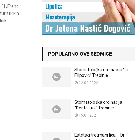
l“ i „Frend
turističkih
lnik
POPULARNO OVE SEDMICE
Stomatološka ordinacija “Dr
Filipović” Trebinje
12.04.2022
Stomatološka ordinacija
“Denta Lux” Trebinje
15.01.2021
Estetski tretmani lica – Dr