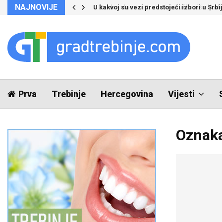
NAJNOVIJE
Za dva dana u Crnu Goru ušlo više ljudi 
Prva
Trebinje
Hercegovina
Vijesti
Oznaka