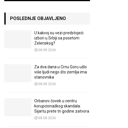
POSLEDNJE OBJAVLJENO
U kakvoj su vezi predstojeći
izbori u Srbiji sa posetom
Zelenskog?
08.08.2026
Za dva dana u Crnu Goru ušlo
više ljudi nego što zemlja ima
stanovnika
08.08.2026
Orbanov čovek u centru
korupcionaškog skandala:
Sijartu prete tri godine zatvora
08.08.2026