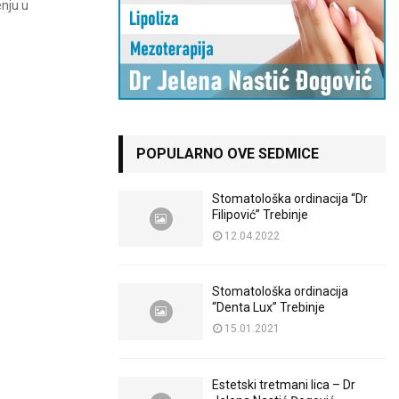
nju u
POPULARNO OVE SEDMICE
Stomatološka ordinacija “Dr
Filipović” Trebinje
12.04.2022
Stomatološka ordinacija
“Denta Lux” Trebinje
15.01.2021
Estetski tretmani lica – Dr