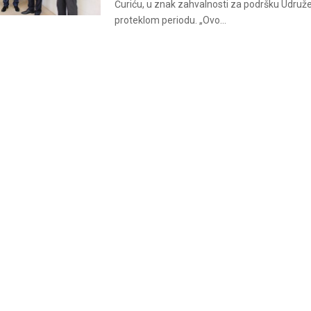
Ćuriću, u znak zahvalnosti za podršku Udruže
proteklom periodu. „Ovo...