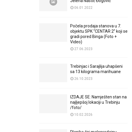
Jelena Nastić Đogović
06.01.2022
Počela prodaja stanova u 7.
objektu SPK “CENTAR 2” koji se
gradi pored Binga (Foto +
Video)
27.06.2023
Trebinjac i Sarajlija uhapšeni
sa 13 kilograma marihuane
26.10.2023
IZDAJE SE: Namješten stan na
najljepšoj lokaciji u Trebinju
/foto/
10.02.2026