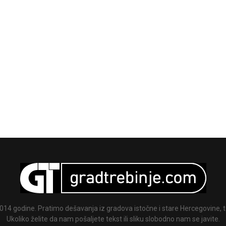
014 godine. Pratimo dešavanja iz gradova istočne i stare Hercegovine, te
Ukoliko želite da nam pošaljete tekst ili sliku slobodno nam se javite.