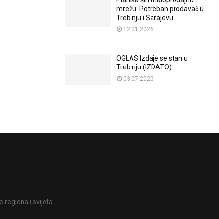
Planika širi maloprodajnu
mrežu: Potreban prodavač u
Trebinju i Sarajevu
12.01.2026
OGLAS Izdaje se stan u
Trebinju (IZDATO)
03.07.2025
 regiona i svijeta.