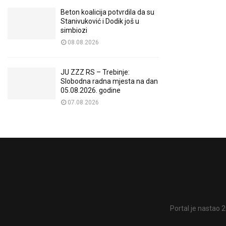
Beton koalicija potvrdila da su
Stanivuković i Dodik još u
simbiozi
08.08.2026
JU ZZZ RS – Trebinje:
Slobodna radna mjesta na dan
05.08.2026. godine
07.08.2026
Portal je nastao 2