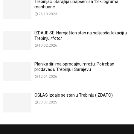
Trebinjac i Sarajlija uhapšeni sa 13 kilograma
marihuane
26.10.2023
IZDAJE SE: Namješten stan na najljepšoj lokaciji u
Trebinju /foto/
10.02.2026
Planika širi maloprodajnu mrežu: Potreban
prodavač u Trebinju i Sarajevu
12.01.2026
OGLAS Izdaje se stan u Trebinju (IZDATO)
03.07.2025