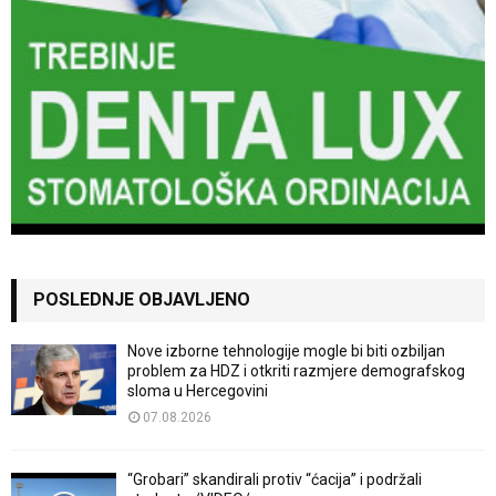
POSLEDNJE OBJAVLJENO
Nove izborne tehnologije mogle bi biti ozbiljan
problem za HDZ i otkriti razmjere demografskog
sloma u Hercegovini
07.08.2026
“Grobari” skandirali protiv “ćacija” i podržali