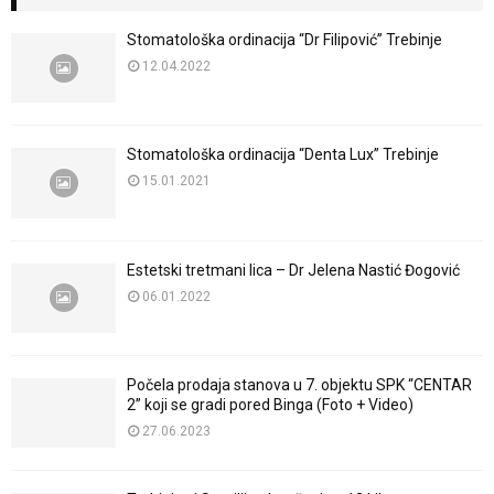
Stomatološka ordinacija “Dr Filipović” Trebinje
12.04.2022
Stomatološka ordinacija “Denta Lux” Trebinje
15.01.2021
Estetski tretmani lica – Dr Jelena Nastić Đogović
06.01.2022
Počela prodaja stanova u 7. objektu SPK “CENTAR
2” koji se gradi pored Binga (Foto + Video)
27.06.2023