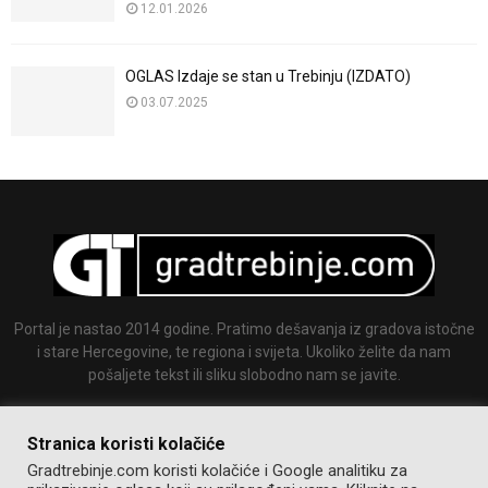
12.01.2026
OGLAS Izdaje se stan u Trebinju (IZDATO)
03.07.2025
Portal je nastao 2014 godine. Pratimo dešavanja iz gradova istočne
i stare Hercegovine, te regiona i svijeta. Ukoliko želite da nam
pošaljete tekst ili sliku slobodno nam se javite.
Email:
info@gradtrebinje.com
Stranica koristi kolačiće
Gradtrebinje.com koristi kolačiće i Google analitiku za