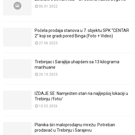
06.01.2022
Počela prodaja stanova u 7. objektu SPK “CENTAR
2” koji se gradi pored Binga (Foto + Video)
27.06.2023
Trebinjac i Sarajlija uhapšeni sa 13 kilograma
marihuane
26.10.2023
IZDAJE SE: Namješten stan na najljepšoj lokaciji u
Trebinju /foto/
10.02.2026
Planika širi maloprodajnu mrežu: Potreban
prodavač u Trebinju i Sarajevu