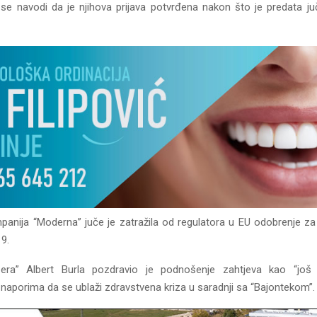
se navodi da je njihova prijava potvrđena nakon što je predata juče
anija “Moderna” juče je zatražila od regulatora u EU odobrenje za
19.
jzera” Albert Burla pozdravio je podnošenje zahtjeva kao “još 
 naporima da se ublaži zdravstvena kriza u saradnji sa “Bajontekom”.