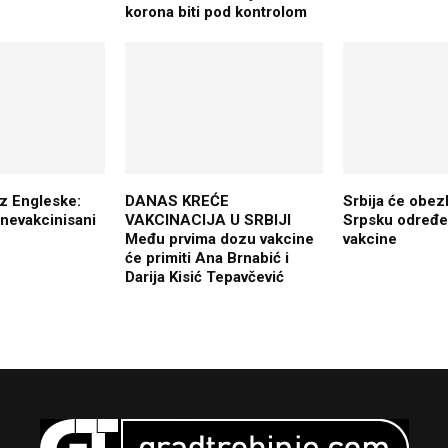
korona biti pod kontrolom
iz Engleske:
DANAS KREĆE
Srbija će obezb
 nevakcinisani
VAKCINACIJA U SRBIJI
Srpsku određe
Među prvima dozu vakcine
vakcine
će primiti Ana Brnabić i
Darija Kisić Tepavčević