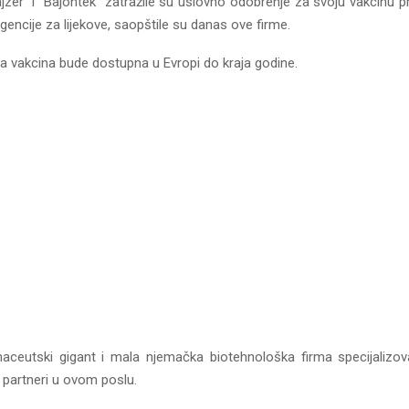
zer” i “Bajontek” zatražile su uslovno odobrenje za svoju vakcinu p
encije za lijekove, saopštile su danas ove firme.
 da vakcina bude dostupna u Evropi do kraja godine.
maceutski gigant i mala njemačka biotehnološka firma specijaliz
 partneri u ovom poslu.