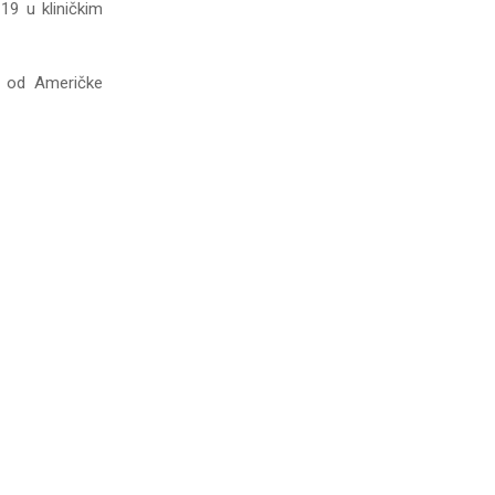
 19 u kliničkim
nu od Američke