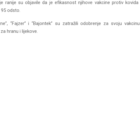
e ranije su objavile da je efikasnost njihove vakcine protiv kovida
 95 odsto.
e”, “Fajzer” i “Bajontek” su zatražili odobrenje za svoju vakci
 za hranu i lijekove.