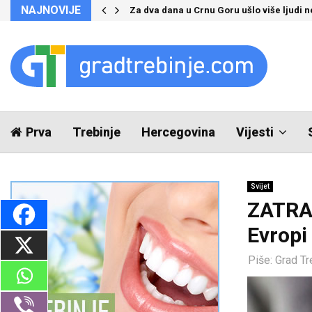
NAJNOVIJE
Za dva dana u Crnu Goru ušlo više ljudi 
Prva
Trebinje
Hercegovina
Vijesti
Svijet
ZATRA
Evropi
Piše:
Grad Tr