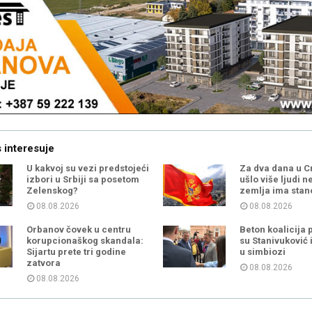
 interesuje
U kakvoj su vezi predstojeći
Za dva dana u C
izbori u Srbiji sa posetom
ušlo više ljudi n
Zelenskog?
zemlja ima stan
08.08.2026
08.08.2026
Orbanov čovek u centru
Beton koalicija 
korupcionaškog skandala:
su Stanivuković 
Sijartu prete tri godine
u simbiozi
zatvora
08.08.2026
08.08.2026