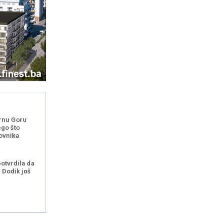
rnu Goru
ego što
ovnika
potvrdila da
i Dodik još