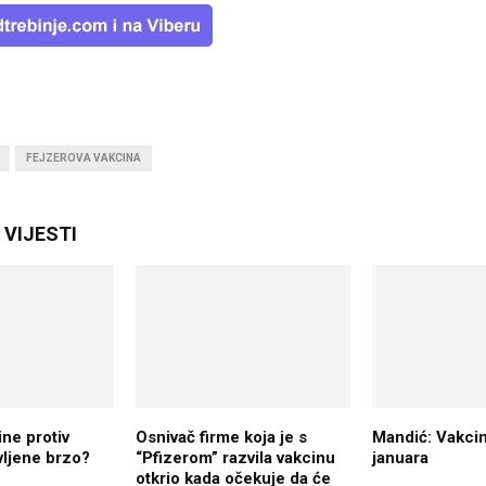
FEJZEROVA VAKCINA
VIJESTI
ne protiv
Osnivač firme koja je s
Mandić: Vakcin
vljene brzo?
“Pfizerom” razvila vakcinu
januara
otkrio kada očekuje da će