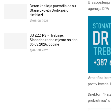
U saopštenju 
Beton koalicija potvrdila da su
agencija DPA.
Stanivuković i Dodik još u
simbiozi
08.08.2026
JU ZZZ RS – Trebinje:
Slobodna radna mjesta na dan
05.08.2026. godine
07.08.2026
Američka komp
protiv kovida 
Direktor “Fa
prekretnicu” u