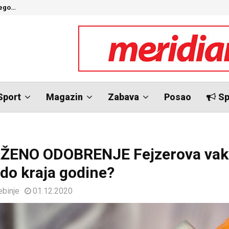
nego…
O
Sport
Magazin
Zabava
Posao
Sp
ŽENO ODOBRENJE Fejzerova vak
 do kraja godine?
ebinje
01.12.2020