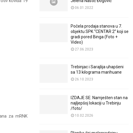
rotiv kovida 19
Jelena Nastić Đogović
06.01.2022
Počela prodaja stanova u 7.
objektu SPK “CENTAR 2” koji se
gradi pored Binga (Foto +
Video)
27.06.2023
Trebinjac i Sarajlija uhapšeni
sa 13 kilograma marihuane
26.10.2023
IZDAJE SE: Namješten stan na
najljepšoj lokaciji u Trebinju
/foto/
ovana za mRNK
10.02.2026