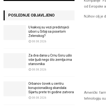
Kompanije “Faj
od Evropske ag
POSLEDNJE OBJAVLJENO
NJihov cilj je
U kakvoj su vezi predstojeći
izbori u Srbiji sa posetom
Zelenskog?
08.08.2026
Za dva dana u Crnu Goru ušlo
više ljudi nego što zemlja ima
stanovnika
08.08.2026
Orbanov čovek u centru
korupcionaškog skandala:
Sijartu prete tri godine zatvora
Američki far
08.08.2026
tehnologiju su