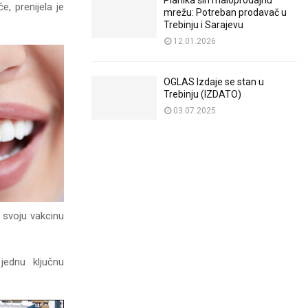
Planika širi maloprodajnu
, prenijela je
mrežu: Potreban prodavač u
Trebinju i Sarajevu
12.01.2026
OGLAS Izdaje se stan u
Trebinju (IZDATO)
03.07.2025
 svoju vakcinu
jednu ključnu