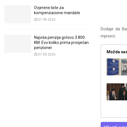
Ovjerene liste za
kompenzacione mandate
07.08.2026
Dodaje da Ban
mjeseci.
Najviša penzija gotovo 3.800
KM: Evo koliko prima prosječan
penzioner
Možda vas
07.08.2026