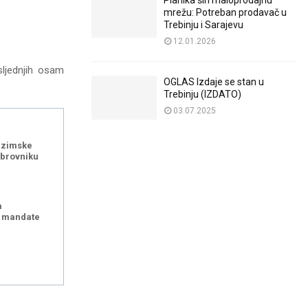
Planika širi maloprodajnu
mrežu: Potreban prodavač u
Trebinju i Sarajevu
12.01.2026
sljednjih osam
OGLAS Izdaje se stan u
Trebinju (IZDATO)
03.07.2025
i zimske
ubrovniku
a
 mandate