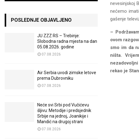
nevesinjskoj 
nećemo imati g
gašenje televi
POSLEDNJE OBJAVLJENO
– Podržavam 
JU ZZZ RS – Trebinje:
ovom razgova
Slobodna radna mjesta na dan
05.08.2026. godine
smo im da na
07.08.2026
ništa. Vrije
nezadovoljni
rekao je Stan
Air Serbia uvodi zimske letove
prema Dubrovniku
07.08.2026
Neće svi Srbi pod Vučićevu
šljivu: Metodije i predsjednik
Srbije na jednoj, Joanikije i
Mandić na drugoj strani
07.08.2026