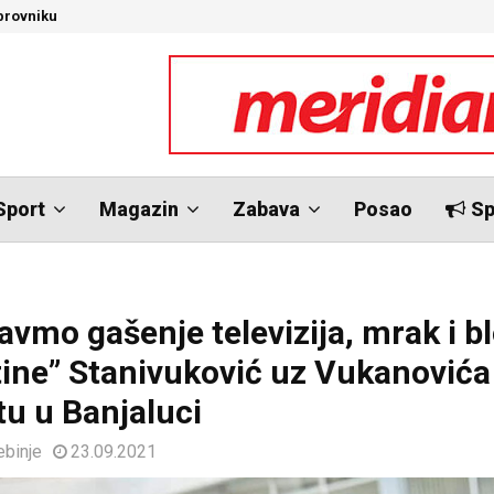
brovniku
N
Sport
Magazin
Zabava
Posao
Sp
avmo gašenje televizija, mrak i b
ine” Stanivuković uz Vukanovića
tu u Banjaluci
ebinje
23.09.2021