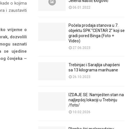
Jelena Nastić Đogović
okade o kojima
06.01.2022
ra i zaustaviti
Počela prodaja stanova u 7.
eko vrijeme o
objektu SPK “CENTAR 2” koji se
gradi pored Binga (Foto +
ak, dozvolili
Video)
 mogu saznati
27.06.2023
da se ujedine
nog čovjeka –
Trebinjac i Sarajlija uhapšeni
sa 13 kilograma marihuane
26.10.2023
IZDAJE SE: Namješten stan na
najljepšoj lokaciji u Trebinju
/foto/
10.02.2026