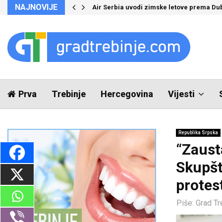
NAJNOVIJE
Air Serbia uvodi zimske letove prema Du
Prva
Trebinje
Hercegovina
Vijesti
Republika Srpska
“Zaust
Skupšt
protes
Piše:
Grad Tr