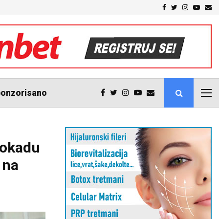
Facebook
Twitter
Instagra
Youtu
Em
eće svi Srbi pod Vučićevu šljivu: Metodije i predsjednik Srbije…
onzorisano
lokadu
 na