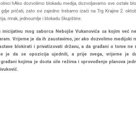
Bolnici hAko dozvolimo blokadu medija, dozvoljavamo sve ostale bl
dje pričati, zato svi zajedno trebamo izaći na Trg Krajine 2. oktob
zija, mrak, jednoumlje i blokadu Skupštine.
inicijativu mog saborca Nebojše Vukanovića sa kojim već n
ram. Vrijeme je da ih zaustavimo, jer ako dozvolimo medijski mr
stave blokirati i privatizovati državu, a da građani o tome ne
me je da se opozicija ujednili, a prije svega, vrijeme je 
 građani kojima je dosta sile režima i sprovođenje planova jed
ivuković.