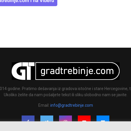
014 godine. Pratimo dešavanja iz gradova istočne i stare Hercegovine, te
Ukoliko želite da nam pošaljete tekst ili sliku slobodno nam se javite.
Email:
info@gradtrebinje.com