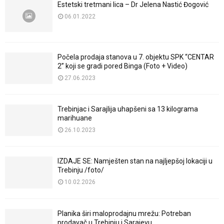
Estetski tretmani lica – Dr Jelena Nastić Đogović
06.01.2022
Počela prodaja stanova u 7. objektu SPK “CENTAR
2” koji se gradi pored Binga (Foto + Video)
27.06.2023
Trebinjac i Sarajlija uhapšeni sa 13 kilograma
marihuane
26.10.2023
IZDAJE SE: Namješten stan na najljepšoj lokaciji u
Trebinju /foto/
10.02.2026
Planika širi maloprodajnu mrežu: Potreban
prodavač u Trebinju i Sarajevu