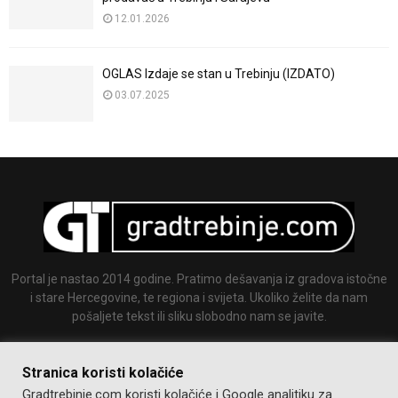
12.01.2026
OGLAS Izdaje se stan u Trebinju (IZDATO)
03.07.2025
Portal je nastao 2014 godine. Pratimo dešavanja iz gradova istočne
i stare Hercegovine, te regiona i svijeta. Ukoliko želite da nam
pošaljete tekst ili sliku slobodno nam se javite.
Email:
info@gradtrebinje.com
Stranica koristi kolačiće
Gradtrebinje.com koristi kolačiće i Google analitiku za