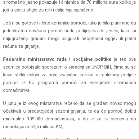
siromašno jasno pokazuje i činjenica da 70 miliona eura koliko je
još u aprilu stiglo za njih i dalje nije isplaćeno.
Još nisu gotove ni liste korisnika pomoći, iako je bilo planirano da
jednokratna novčana pomoć bude podijeljena do jeseni, kako bi
najugroženiji građani mogli osigurati neophodni ogrjev ili platiti
račune za grijanje.
Federalno ministarstvo rada i socijalne politike
je tek ove
sedmice potpisalo sporazum o saradnji sa UNDP BiH, čime su se
kažu stekli uslovi za prve zvanične korake u realizaciji podjele
pomoći iz EU programa pomoći za energetski siromašna
domaćinstva.
U junu je iz ovog mistarstva rečeno da se građani novac mogu
očekivati u predstojećoj sezoni grijanja, te da će pomoć dobiti
minimalno 109.000 domaćinstava, a da je za tu namjenu na
raspolaganju 64,5 miliona KM,