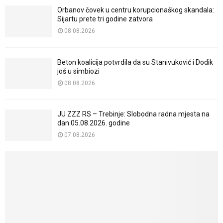
Orbanov čovek u centru korupcionaškog skandala:
Sijartu prete tri godine zatvora
08.08.2026
Beton koalicija potvrdila da su Stanivuković i Dodik
još u simbiozi
08.08.2026
JU ZZZ RS – Trebinje: Slobodna radna mjesta na
dan 05.08.2026. godine
07.08.2026