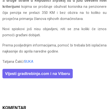
S druge strane u Republici Srpskoj su u julu uvedeni novi
kriterijumi
kojima se proširuje obuhvat korisnika na penzionere
čija penzija ne prelazi 350 KM i bez obzira na to koliko su
prosječna primanja članova njihovih domaćinstava.
Novi spiskovi još nisu objavljeni, niti se zna koliki će iznos
pomoći građani dobijati.
Prema posljednjim informacijama, pomoć bi trebala biti isplaćena
najkasnije do aprila naredne godine.
Tatjana Čalić/
BUKA
KOMENTAR