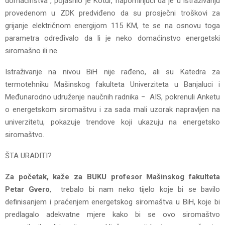
domaćinstva”, pojasnio je Kotur, napominjući da je u istraživanju
provedenom u ZDK predviđeno da su prosječni troškovi za
grijanje električnom energijom 115 KM, te se na osnovu toga
parametra određivalo da li je neko domaćinstvo energetski
siromašno ili ne.
Istraživanje na nivou BiH nije rađeno, ali su Katedra za
termotehniku Mašinskog fakulteta Univerziteta u Banjaluci i
Međunarodno udruženje naučnih radnika − AIS, pokrenuli Anketu
o energetskom siromaštvu i za sada mali uzorak napravljen na
univerzitetu, pokazuje trendove koji ukazuju na energetsko
siromaštvo.
ŠTA URADITI?
Za početak, kaže za BUKU profesor Mašinskog fakulteta
Petar Gvero
, trebalo bi nam neko tijelo koje bi se bavilo
definisanjem i praćenjem energetskog siromaštva u BiH, koje bi
predlagalo adekvatne mjere kako bi se ovo siromaštvo