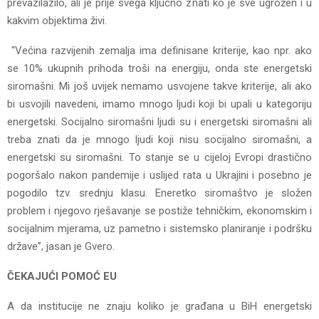
prevazilazilo, ali je prije svega ključno znati ko je sve ugrožen i u
kakvim objektima živi.
“Većina razvijenih zemalja ima definisane kriterije, kao npr. ako
se 10% ukupnih prihoda troši na energiju, onda ste energetski
siromašni. Mi još uvijek nemamo usvojene takve kriterije, ali ako
bi usvojili navedeni, imamo mnogo ljudi koji bi upali u kategoriju
energetski. Socijalno siromašni ljudi su i energetski siromašni ali
treba znati da je mnogo ljudi koji nisu socijalno siromašni, a
energetski su siromašni. To stanje se u cijeloj Evropi drastično
pogoršalo nakon pandemije i uslijed rata u Ukrajini i posebno je
pogodilo tzv. srednju klasu. Eneretko siromaštvo je složen
problem i njegovo rješavanje se postiže tehničkim, ekonomskim i
socijalnim mjerama, uz pametno i sistemsko planiranje i podršku
države”, jasan je Gvero.
ČEKAJUĆI POMOĆ EU
A da institucije ne znaju koliko je građana u BiH energetski