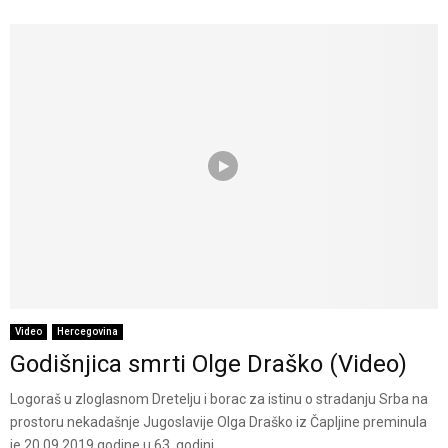
Video
Hercegovina
Godišnjica smrti Olge Draško (Video)
Logoraš u zloglasnom Dretelju i borac za istinu o stradanju Srba na
prostoru nekadašnje Jugoslavije Olga Draško iz Čapljine preminula
je 20.09.2019.godine u 63. godini...