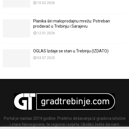
10.02.2026
Planika širi maloprodajnu mrežu: Potreban
prodavač u Trebinju i Sarajevu
12.01.2026
OGLAS Izdaje se stan u Trebinju (IZDATO)
03.07.2025
Portal je nastao 2014 godine. Pratimo dešavanja iz gradova istočne
i stare Hercegovine, te regiona i svijeta. Ukoliko želite da nam