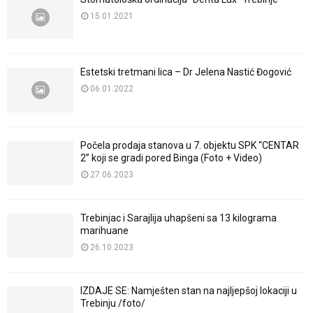
15.01.2021
Estetski tretmani lica – Dr Jelena Nastić Đogović
06.01.2022
Počela prodaja stanova u 7. objektu SPK “CENTAR
2” koji se gradi pored Binga (Foto + Video)
27.06.2023
Trebinjac i Sarajlija uhapšeni sa 13 kilograma
marihuane
26.10.2023
IZDAJE SE: Namješten stan na najljepšoj lokaciji u
Trebinju /foto/