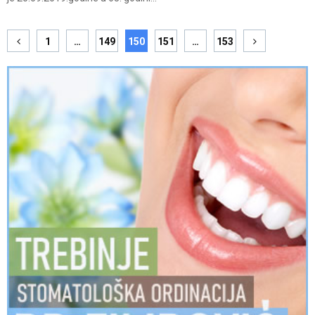
Posts
1
…
149
150
151
…
153
pagination