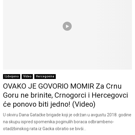
Izdvojeno
Video
Hercegovina
OVAKO JE GOVORIO MOMIR Za Crnu
Goru ne brinite, Crnogorci i Hercegovci
će ponovo biti jedno! (Video)
U okviru Dana Gatačke brigade koji je održan u avgustu 2018. godine
na skupu ispred spomenika poginulih boraca odbrambeno-
otadžbinskog rata iz Gacka obratio se bivši...